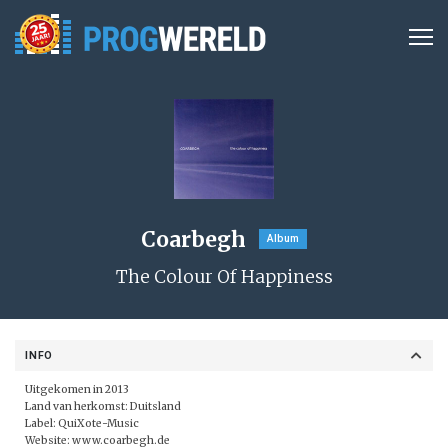
Coarbegh
Album
The Colour Of Happiness
INFO
Uitgekomen in 2013
Land van herkomst: Duitsland
Label:
QuiXote-Music
Website:
www.coarbegh.de