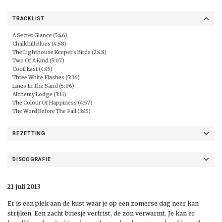
TRACKLIST
A Secret Glance (5:46)
Chalkhill Blues (4:58)
The Lighthouse Keeper's Birds (2:48)
Two Of A Kind (5:07)
Cooil East (4:45)
Three White Flashes (5:36)
Lines In The Sand (6:06)
Alchemy Lodge (3:11)
The Colour Of Happiness (4:57)
The Word Before The Fall (3:45)
BEZETTING
DISCOGRAFIE
21 juli 2013
Er is een plek aan de kust waar je op een zomerse dag neer kan
strijken. Een zacht briesje verfrist, de zon verwarmt. Je kan er