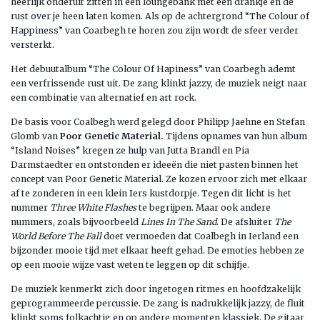
heerlijk onderuit zitten in een loungebank met een drankje en de
rust over je heen laten komen. Als op de achtergrond “The Colour of
Happiness” van Coarbegh te horen zou zijn wordt de sfeer verder
versterkt.
Het debuutalbum “The Colour Of Hapiness” van Coarbegh ademt
een verfrissende rust uit. De zang klinkt jazzy, de muziek neigt naar
een combinatie van alternatief en art rock.
De basis voor Coalbegh werd gelegd door Philipp Jaehne en Stefan
Glomb van
Poor Genetic Material.
Tijdens opnames van hun album
“Island Noises” kregen ze hulp van Jutta Brandl en Pia
Darmstaedter en ontstonden er ideeën die niet pasten binnen het
concept van Poor Genetic Material. Ze kozen ervoor zich met elkaar
af te zonderen in een klein Iers kustdorpje. Tegen dit licht is het
nummer
Three White Flashes
te begrijpen. Maar ook andere
nummers, zoals bijvoorbeeld
Lines In The Sand
. De afsluiter
The
World Before The Fall
doet vermoeden dat Coalbegh in Ierland een
bijzonder mooie tijd met elkaar heeft gehad. De emoties hebben ze
op een mooie wijze vast weten te leggen op dit schijfje.
De muziek kenmerkt zich door ingetogen ritmes en hoofdzakelijk
geprogrammeerde percussie. De zang is nadrukkelijk jazzy, de fluit
klinkt soms folkachtig en op andere momenten klassiek. De gitaar