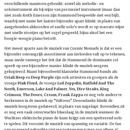
verschillende manieren gebruikt: zowel als melodie- en
soloinstrument als bij wijze van percussief instrument (maar dan
niet zoals Keith Emerson zijn Hammond bespeelde met een bijl),
waarbij met name het laatste bijzonder apart klinkt: in plaats van
aangehouden akkoorden of snelle solo’s wordt er op staccato wijze
met snelle stootjes op het orgel gespeeld, bijna alsof het een
boogie-woogie piano betreft.
Het meest aparte aan de muziek van Cosmic Nomads is dat er een
bijzonder omvangrijk assortiment aan invloeden valt op te tekenen,
maar mede vanwege het feit dat de Hammond de dominante rol
speelt op een bijzondere manier klinkt de muziek nergens
gekopieerd. Naast bijvoorbeeld klassieke Hammond-bands als
Uriah Heep
en
Deep Purple
zijn ook artiesten en groepen als de
vroege
Pink Floyd
, de vroege
Led Zeppelin
,
Hatfield And The
North
,
Emerson, Lake And Palmer
,
Yes
,
Dire Straits
,
King
Crimson
,
The Doors
,
Cream
,
Frank Zappa
en nog vele andere te
herkennen in de muziek op “Vultress”. Desondanks klinkt de
muziek hoogstens gedateerd, in plaats van nageäapt. Bovendien zit
er nog een vaak onverwachte blueslaag in de muziek wanneer de
Wurlitzer elektrische piano de kans krijgt om een spetterend solo
te spelen. Dit voorziet de muziek van spanning en variatie. De fan
van spannend gebruikte vintage toetsenapparaten zou alleen al