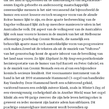
dat het land is opgebouwd uit de nakomelingen van negentiende-
eeuws Engels geboefte en andersoortig maatschappelijk
onwenselijke mensen is het niet verrassend dat bijvoorbeeld de
humor een soort lossere en toch wrangere vorm van de aloude
Britse humor lijkt te zijn, en deze aparte herbewerking van de
Engelse volksaard lijkt zich op meerdere manieren te uiten in het
Australische volk. Dit aspect van de volksgeest van de Australiërs
lijkt ook naar voren te komen in de muziek van het uit Melbourne
afkomstige gezelschap Cosmic Nomads, die namelijk een
behoorlijk aparte maar toch aantrekkelijke vorm van progressieve
rock maken.Zowel uit de teksten als uit de muziek van “Vultress”
van het genootschap komt de aparte inborst van de bevolking van
het land naar voren. Zo lijkt
Elephant In My Soup
een postkoloniale
herinterpretatie van de humor van Syd Barrett en Peter Gabriel, en
is de muziek van Cosmic Nomads een en al van een bijzondere
komisch-serieuze kwaliteit. Het voornaamste instrument van de
band is het uit 1959 stammende Hammond C3-orgel van bandleider
Ray Vanderby. Deze Hammond heeft een schitterend geluid,
variërend tussen een redelijk zuivere klank, zoals in
Winter’s Day
, of
een viesvuigvunzig rochelgeluid als in
Another World
, waar het orgel
klinkt als een 98-jarige zwerver die zijn hele leven kettingroker is
geweest en ieder moment zijn laatste adem kan uitblazen. Dit
prachtige onnavolgbare instrument wordt bovendien op