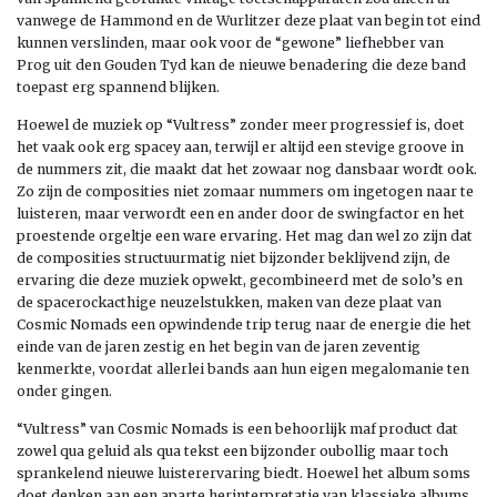
vanwege de Hammond en de Wurlitzer deze plaat van begin tot eind
kunnen verslinden, maar ook voor de “gewone” liefhebber van
Prog uit den Gouden Tyd kan de nieuwe benadering die deze band
toepast erg spannend blijken.
Hoewel de muziek op “Vultress” zonder meer progressief is, doet
het vaak ook erg spacey aan, terwijl er altijd een stevige groove in
de nummers zit, die maakt dat het zowaar nog dansbaar wordt ook.
Zo zijn de composities niet zomaar nummers om ingetogen naar te
luisteren, maar verwordt een en ander door de swingfactor en het
proestende orgeltje een ware ervaring. Het mag dan wel zo zijn dat
de composities structuurmatig niet bijzonder beklijvend zijn, de
ervaring die deze muziek opwekt, gecombineerd met de solo’s en
de spacerockacthige neuzelstukken, maken van deze plaat van
Cosmic Nomads een opwindende trip terug naar de energie die het
einde van de jaren zestig en het begin van de jaren zeventig
kenmerkte, voordat allerlei bands aan hun eigen megalomanie ten
onder gingen.
“Vultress” van Cosmic Nomads is een behoorlijk maf product dat
zowel qua geluid als qua tekst een bijzonder oubollig maar toch
sprankelend nieuwe luisterervaring biedt. Hoewel het album soms
doet denken aan een aparte herinterpretatie van klassieke albums