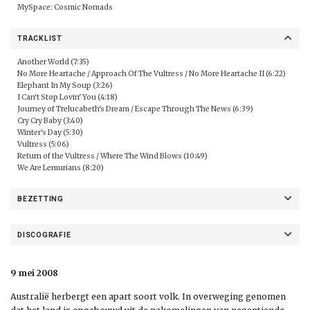
MySpace:
Cosmic Nomads
TRACKLIST
Another World (7:35)
No More Heartache / Approach Of The Vultress / No More Heartache II (6:22)
Elephant In My Soup (3:26)
I Can't Stop Lovin' You (4:18)
Journey of Trelucabeth's Dream / Escape Through The News (6:39)
Cry Cry Baby (3:40)
Winter's Day (5:30)
Vultress (5:06)
Return of the Vultress / Where The Wind Blows (10:49)
We Are Lemurians (8:20)
BEZETTING
DISCOGRAFIE
9 mei 2008
Australië herbergt een apart soort volk. In overweging genomen