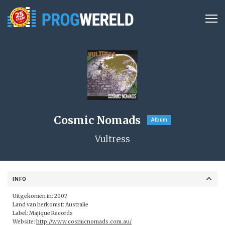
Cosmic Nomads
Album
Vultress
INFO
Uitgekomen in: 2007
Land van herkomst: Australie
Label: Majique Records
Website:
http://www.cosmicnomads.com.au/