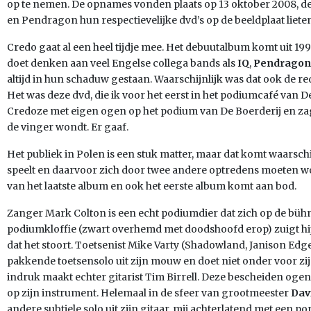
op te nemen. De opnames vonden plaats op 13 oktober 2008, dez
en Pendragon hun respectievelijke dvd’s op de beeldplaat liete
Credo gaat al een heel tijdje mee. Het debuutalbum komt uit 19
doet denken aan veel Engelse collega bands als
IQ
,
Pendragon
altijd in hun schaduw gestaan. Waarschijnlijk was dat ook de re
Het was deze dvd, die ik voor het eerst in het podiumcafé van D
Credoze met eigen ogen op het podium van De Boerderij en zag
de vinger wondt. Er gaaf.
Het publiek in Polen is een stuk matter, maar dat komt waarsc
speelt en daarvoor zich door twee andere optredens moeten wors
van het laatste album en ook het eerste album komt aan bod.
Zanger Mark Colton is een echt podiumdier dat zich op de bühne d
podiumkloffie (zwart overhemd met doodshoofd erop) zuigt hij
dat het stoort. Toetsenist Mike Varty (Shadowland, Janison Edg
pakkende toetsensolo uit zijn mouw en doet niet onder voor zi
indruk maakt echter gitarist Tim Birrell. Deze bescheiden ogen
op zijn instrument. Helemaal in de sfeer van grootmeester
Dav
andere subtiele solo uit zijn gitaar, mij achterlatend met een p