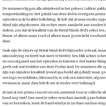
De nummers liggen alle uitstekend in het gehoor. Lekker pakk
tempowisselingen. Het geluid van deze dvd is overigens prima 
optreden is de brakke belichting. Ik heb dat al eens eerder opge
Mind zijn uitgekomen. Als ze hier meer aandacht aan zouden 
steken, zou dat de kwaliteit van de Metal Minds dvd’s zeker ten
blauw, of alleen maar rood of alleen maar groen licht voorhand
duur.
Vaak zijn de extra’s op Metal Mind dvd’s bijzonder schraal, ma
uitzondering en heeft wat meer te bieden. Een blik achter scher
en voorafgaand aan het optreden in Katowice. Het laatste filmpj
geeft ook wat beelden van deze Poolse stad. De nummers die o
zijn van mindere kwaliteit (zowel qua beeld als geluid) maar go
een logo en weblinks. Uiteraard is er ook een interview, afgen
verstaan is, maar daar heb ik me al eerder over beklaagd.
Al met al een prima concert en een aanwinst voor je collectie al
band nog niet? Dan moet je zeker eens hun muziek gaan beluis
van ze bezoeken, want de band wind je in no time om hun vinge