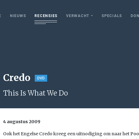
E
NIEUWS
RECENSIES
VERWACHT
SPECIALS
DON
Credo
DVD
This Is What We Do
4 augustus 2009
Ook het Engelse Credo kreeg een uitnodiging om naar het Pool