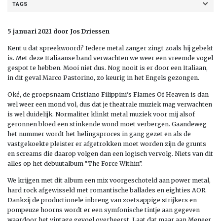
TAGS
5 januari 2021 door Jos Driessen
Kent u dat spreekwoord? Iedere metal zanger zingt zoals hij gebekt
is. Met deze Italiaanse band verwachten we weer een vreemde vogel
gespot te hebben. Mooi niet dus. Nog nooit is er door een Italiaan,
in dit geval Marco Pastorino, zo keurig in het Engels gezongen.
Oké, de groepsnaam Cristiano Filippini’s Flames Of Heaven is dan
wel weer een mond vol, dus dat je theatrale muziek mag verwachten
is wel duidelijk. Normaliter klinkt metal muziek voor mij alsof
geronnen bloed een stinkende wond moet verbergen. Gaandeweg
het nummer wordt het helingsproces in gang gezet en als de
vastgekoekte pleister er afgetrokken moet worden zijn de grunts
en screams die daarop volgen dan een logisch vervolg. Niets van dit
alles op het debuutalbum “The Force Within”.
We krijgen met dit album een mix voorgeschoteld aan power metal,
hard rock afgewisseld met romantische ballades en eighties AOR.
Dankzij de productionele inbreng van zoetsappige strijkers en
pompeuze hoorns wordt er een symfonische tintje aan gegeven
waardoor het vintage gevoel overheerst. Laat dat maar aan Meneer