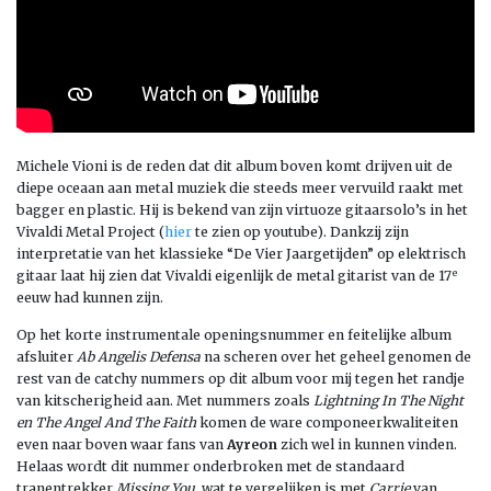
Michele Vioni is de reden dat dit album boven komt drijven uit de
diepe oceaan aan metal muziek die steeds meer vervuild raakt met
bagger en plastic. Hij is bekend van zijn virtuoze gitaarsolo’s in het
Vivaldi Metal Project (
hier
te zien op youtube). Dankzij zijn
interpretatie van het klassieke “De Vier Jaargetijden” op elektrisch
e
gitaar laat hij zien dat Vivaldi eigenlijk de metal gitarist van de 17
eeuw had kunnen zijn.
Op het korte instrumentale openingsnummer en feitelijke album
afsluiter
Ab Angelis Defensa
na scheren over het geheel genomen de
rest van de catchy nummers op dit album voor mij tegen het randje
van kitscherigheid aan. Met nummers zoals
Lightning In The Night
en The Angel And The Faith
komen de ware componeerkwaliteiten
even naar boven waar fans van
Ayreon
zich wel in kunnen vinden.
Helaas wordt dit nummer onderbroken met de standaard
tranentrekker
Missing You,
wat te vergelijken is met
Carrie
van