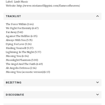
Label:
Limb Music
Website:
http://www.cristianofilippini.com/flamesofheaven/
TRACKLIST
The Force Within (1:44)
We Fight For Eternity (6:47)
Far Away (5:41)
Against The Hellfire (6:05)
Always With You (5:35)
Dying For Love (5:26)
Finding Yourself (5:27)
Lightning In The Night (5:37)
Missing You (6:04)
Moonlight Phantom (5:00)
The Angel And The Faith (6:49)
Ab Angelis Defensa (2:14)
Missing You (acoustic version)(6:13)
BEZETTING
DISCOGRAFIE