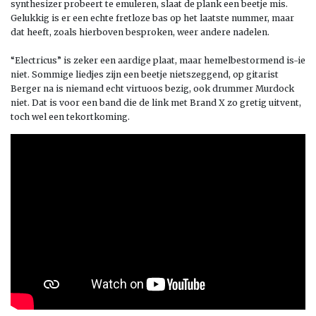
synthesizer probeert te emuleren, slaat de plank een beetje mis.
Gelukkig is er een echte fretloze bas op het laatste nummer, maar
dat heeft, zoals hierboven besproken, weer andere nadelen.
“Electricus” is zeker een aardige plaat, maar hemelbestormend is-ie
niet. Sommige liedjes zijn een beetje nietszeggend, op gitarist
Berger na is niemand echt virtuoos bezig, ook drummer Murdock
niet. Dat is voor een band die de link met Brand X zo gretig uitvent,
toch wel een tekortkoming.