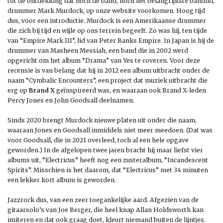
tot de ontdekking dat noch de band, noch het belangrijkste bandlid,
drummer Mark Murdock, op onze website voorkomen. Hoog tijd
dus, voor een introductie. Murdock is een Amerikaanse drummer
die zich bij tijd en wijle op ons terrein begeeft. Zo was hij, ten tijde
van “Empire Mark III”, lid van Peter Banks Empire. In Japan is hij de
drummer van Masheen Messiah, een band die in 2002 werd
opgericht om het album “Drama” van Yes te coveren. Voor deze
recensie is van belang dat hij in 2012 een album uitbracht onder de
naam “Cymbalic Encounters”, een project dat muziek uitbracht die
erg op
Brand X
geïnspireerd was, en waaraan ook Brand X-leden
Percy Jones en John Goodsall deelnamen.
Sinds 2020 brengt Murdock nieuwe platen uit onder die naam,
waaraan Jones en Goodsall inmiddels niet meer meedoen. (Dat was
voor Goodsall, die in 2021 overleed, toch al een hele opgave
geworden.) In de afgelopen twee jaren bracht hij maar liefst vier
albums uit, “Electricus” heeft nog een zusteralbum, “Incandescent
Spirits”. Misschien is het daarom, dat “Electricus” met 34 minuten
een lekker kort album is geworden.
Jazzrock dus, van een zeer toegankelijke aard. Afgezien van de
gitaarsolo’s van Joe Berger, die heel knap Allan Holdsworth kan
imiteren en dat ook graag doet, kleurt niemand buiten de lijntjes.