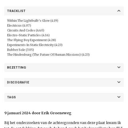
TRACKLIST
Within The Lightbulb’s Glow (4:19)
Electricus (4:07)
Circuits And Codes (4:40)
Electro-Static Particles (4:16)
The Flying Boy Experiment (4:28)
Experiments In Static Electricity (4:23)
Rubber Sole (3:05)
The Hindenburg (The Future Of Human Missions) (4:23)
BEZETTING
DISCOGRAFIE
TAGS
9 januari 2024 door Erik Groeneweg
Bij het onderzoeken van de achtergronden van deze plaat kwam ik