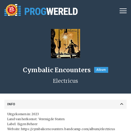
Cymbalic Encounters
Album
Electricus
INFO
Uitgekomen in: 2023
Land van herkomst: Verenigde Staten
Label: Eigen Beheer
Website:
https://cymbalicencounters.bandcamp.com/album/electricus