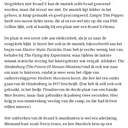
Vergeleken met Brand X kan de muziek zelfs braaf genoemd
worden, maar dat stoort me niet. De muziek ligt lekker in het
gehoor, is knap gemaakt en goed gearrangeerd. Zanger Tim Pepper
heeft een mooie lichte stem, die af en toe wel iets op die van Phil
Collins lijkt, ook al handig bij een plaat met een Brand X-thema.
De plaat is een soort ode aan elektriciteit, als je zo naar de
songtitels kijkt. Je hoort het ook in de muziek, bijvoorbeeld aan het
begin van
Electro-Static Particles
. Daar heb je verder weinig last van,
behalve bij
The Flying Boy Experiment
, waar tijdens de laatste
minuut statische storing het luisterplezier wat vergalt. Afsluiter
The
Hindenburg (The Future Of Human Missions)
vind ik ook wat naar
om naar te luisteren, omdat je weer eens het clipje van
radioverslaggever Herbert Morrison hoort, die live het ten onder
gaan van de Hindenburg in 1937 beschrijft. (Dat heb ik zelf ook ooit
gebruikt, in het liedje
Timeline
van de derde plaat van ons bandje
Nice Beaver, maar daar gebruikte ik pakweg twee seconden. Hier
krijg je een minutenlang verslag van die ramp, en dat had ik best
willen missen.)
Het ontbreken van de Brand X-muzikanten is wel een aderlating.
Niemand bast zoals Percy Jones, en hoe Murdock hem op een