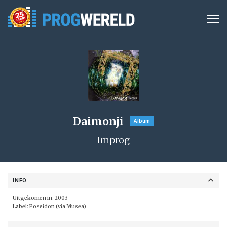
Daimonji
Album
Improg
INFO
Uitgekomen in: 2003
Label: Poseidon (via Musea)