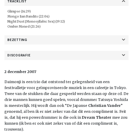
TRACKLIST
Glimpse (14:29)
Mongo Iian Bandits (22:04)
Night Dust [Monosyllabic Sex] (19:12)
Ombre Moned (21:26)
BEZETTING
DISCOGRAFIE
2 december 2007
Daimonji is een trio dat ontstond ter gelegenheid van een
festivalletje voor geïmproviseerde muziek in een cafeetje in Tokyo.
Twee van de stukken die daar gespeeld werden staan op deze cd. De
drie mannen kunnen goed spelen, vooral drummer Tatsuya Yoshida
is meesterlijk. Hij wordt dan ook “De Japanse
Christian Vander
”
genoemd, al ben ik er niet zeker van dat dit een compliment is. Feit
is, dat hij een powerdrummer is die ook in
Dream Theater
mee zou
kunnen (ik ben er ook niet zeker van of dát een compliment is,
trouwens).