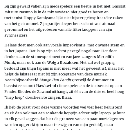
Bij zijn geweld vallen zijn medespelers een beetje in het niet. Bassist
Mitsuru Nasuno is in de mix sowieso niet goed te horen en
toetsenist Hoppy Kamiyama lijkt niet bijster geïnspireerd te raken
van het getrommel. Zijn partijen beperken zich tot wat atonaal
gerommel en het uitproberen van alle filterknoppen van zijn
synthesizers.
Helaas doet men ook aan vocale improvisatie, met onvaste stem en
in het Japans. Dat is op zijn zachtst gezegd nogal raar. Het doet
denken aan de stemexperimenten van jazz-zangers
Meredith
Monk
, maar ook aan de
Wolga Kozakken
. Het zal wel grappig
bedoeld zijn (mijn Japans is niet meer wat het geweest is), maar het
helpt de luisteraar niet bij zijn acceptatie van deze muziek.
Neem bijvoorbeeld
Mongo Iian Bandits
; terwijl de drummer en
bassist een soort
Hawkwind
ritme spelen en de toetsenist op een
Fender Rhodes de Zawinul uithangt, zit één van de drie er heel hoog
“hiep hiep” doorheen te zingen. Bizar.
Ik heb de plaat voor deze warme woorden wel vier keer beluisterd
en zit dan ook met een ronkende koppijn achter mijn laptop. Je kunt
in elk geval zeggen dat hier de grenzen van een paar muziekgenres
worden opgerekt (om maar te zwijgen van mijn geduld), maar