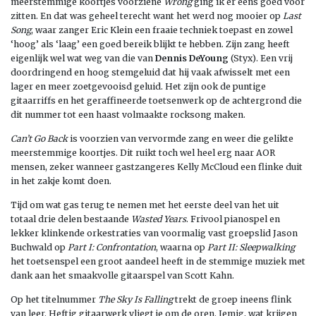
meerstemmige koortjes voorziene
Wrong
ging ik er eens goed voor
zitten. En dat was geheel terecht want het werd nog mooier op
Last
Song
, waar zanger Eric Klein een fraaie techniek toepast en zowel
‘hoog’ als ‘laag’ een goed bereik blijkt te hebben. Zijn zang heeft
eigenlijk wel wat weg van die van
Dennis DeYoung
(Styx). Een vrij
doordringend en hoog stemgeluid dat hij vaak afwisselt met een
lager en meer zoetgevooisd geluid. Het zijn ook de puntige
gitaarriffs en het geraffineerde toetsenwerk op de achtergrond die
dit nummer tot een haast volmaakte rocksong maken.
Can’t Go Back
is voorzien van vervormde zang en weer die gelikte
meerstemmige koortjes. Dit ruikt toch wel heel erg naar AOR
mensen, zeker wanneer gastzangeres Kelly McCloud een flinke duit
in het zakje komt doen.
Tijd om wat gas terug te nemen met het eerste deel van het uit
totaal drie delen bestaande
Wasted Years
. Frivool pianospel en
lekker klinkende orkestraties van voormalig vast groepslid Jason
Buchwald op
Part I: Confrontation
, waarna op
Part II: Sleepwalking
het toetsenspel een groot aandeel heeft in de stemmige muziek met
dank aan het smaakvolle gitaarspel van Scott Kahn.
Op het titelnummer
The Sky Is Falling
trekt de groep ineens flink
van leer. Heftig gitaarwerk vliegt je om de oren. Jemig, wat krijgen