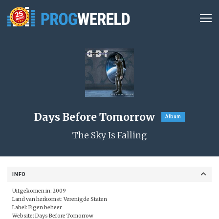
Days Before Tomorrow
Album
The Sky Is Falling
INFO
Uitgekomen in: 2009
Land van herkomst: Verenigde Staten
Label:
Eigen beheer
Website:
Days Before Tomorrow