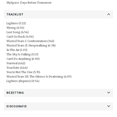
MySpace:
Days Before Tomorrow
TRACKLIST
Lighters (5:22)
Wrong (4:56)
Last Song (4:54)
Can't Go Back (4:06)
Wasted Years I: Confrontation (3:42)
Wasted Years II: Sleepwalking (6:38)
In The Air (1:03)
The Sky Is Falling (5:13)
Can't Do Anything (6:00)
Survival (4:42)
Your Kate (4:46)
You're Not The One (5:35)
Wasted Years III: The Silence Is Deafening (4:05)
Lighters (Reprise) (0:54)
BEZETTING
DISCOGRAFIE