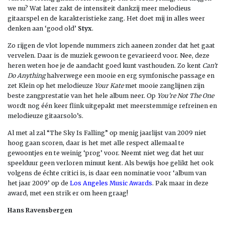
we nu? Wat later zakt de intensiteit dankzij meer melodieus
gitaarspel en de karakteristieke zang. Het doet mij in alles weer
denken aan ‘good old’
Styx
.
Zo rijgen de vlot lopende nummers zich aaneen zonder dat het gaat
vervelen. Daar is de muziek gewoon te gevarieerd voor. Nee, deze
heren weten hoe je de aandacht goed kunt vasthouden. Zo kent
Can’t
Do Anything
halverwege een mooie en erg symfonische passage en
zet Klein op het melodieuze
Your Kate
met mooie zanglijnen zijn
beste zangprestatie van het hele album neer. Op
You’re Not The One
wordt nog één keer flink uitgepakt met meerstemmige refreinen en
melodieuze gitaarsolo’s.
Al met al zal “The Sky Is Falling” op menig jaarlijst van 2009 niet
hoog gaan scoren, daar is het met alle respect allemaal te
gewoontjes en te weinig ‘prog’ voor. Neemt niet weg dat het uur
speelduur geen verloren minuut kent. Als bewijs hoe gelikt het ook
volgens de échte critici is, is daar een nominatie voor ‘album van
het jaar 2009’ op de
Los Angeles Music Awards
. Pak maar in deze
award, met een strik er om heen graag!
Hans Ravensbergen