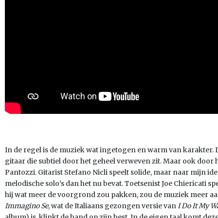
In de regel is de muziek wat ingetogen en warm van karakter. D
gitaar die subtiel door het geheel verweven zit. Maar ook doo
Pantozzi. Gitarist Stefano Nicli speelt solide, maar naar mijn 
melodische solo’s dan het nu bevat. Toetsenist Joe Chiericati spe
hij wat meer de voorgrond zou pakken, zou de muziek meer a
Immagino Se
, wat de Italiaans gezongen versie van
I Do It My W
album) is, klinkt de band op zijn best. In de eigen taal komt dez