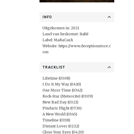
INFO
Uitgekomen in: 2021
Land van herkomst: Italië
Label:
MaRaCash
Website:
https://www.deceptionstore.c
om
TRACKLIST
Lifetime (03:08)
I Do It My Way (04:10)
One More Time (03:42)
Rock-Star (Meteorite) (03:09)
New Bad Day (03:21)
Pindaric Flight (07:36)
A New World (03:45)
Timeline (03:18)
Distant Lover (02:12)
Close Your Eyes (04:20)