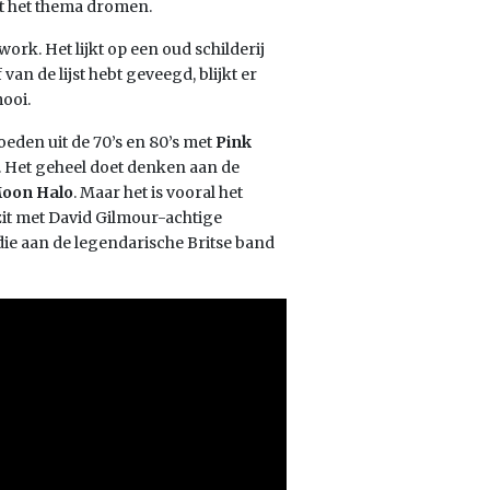
et het thema dromen.
rk. Het lijkt op een oud schilderij
van de lijst hebt geveegd, blijkt er
mooi.
oeden uit de 70’s en 80’s met
Pink
n. Het geheel doet denken aan de
oon Halo
. Maar het is vooral het
 zit met David Gilmour-achtige
 die aan de legendarische Britse band