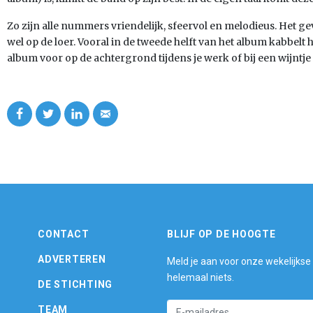
Zo zijn alle nummers vriendelijk, sfeervol en melodieus. Het ge
wel op de loer. Vooral in de tweede helft van het album kabbelt he
album voor op de achtergrond tijdens je werk of bij een wijnt
CONTACT
BLIJF OP DE HOOGTE
ADVERTEREN
Meld je aan voor onze wekelijkse
helemaal niets.
DE STICHTING
TEAM