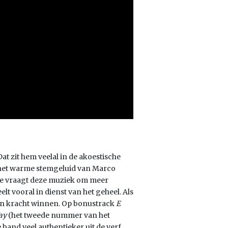
at zit hem veelal in de akoestische
r het warme stemgeluid van Marco
idee vraagt deze muziek om meer
elt vooral in dienst van het geheel. Als
an kracht winnen. Op bonustrack
E
ay
(het tweede nummer van het
e band veel authentieker uit de verf.