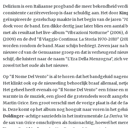
Delirium is een Italiaanse progband die meer bekendheid verdien
consistente carrièreverloop is daar schuldig aan. Het door
Kin
geïnspireerde gezelschap maakte in het begin van de jaren ’70 a
doek voor de band. Een dikke dertig jaar later blies een aantal
met als resultaat het live-album “Vibrazioni Notturne“ (2006), 
(2009) en de dvd “Il Viaggio Continua: La Storia 1970-2010” (201
worden rondom de band. Maar schijn bedriegt. Zeven jaar na h
nieuwe cd van de Genuaanse groep en dat is verheugend nieuws
schijf, die luistert naar de naam “L’Era Della Menzogna”, zich v
zowel tot het oude als het nieuwe.
Op “Il Nome Del Vento” is al te horen dat het bandgeluid nage
Het klinkt ook op de nieuweling behoorlijk braaf allemaal, netjes
Het geheel heeft evenals op “Il Nome Del Vento” een frisse en
warmte in de muziek, een gloed die grotendeels wordt aangebr
Martin Grice. Een groot verschil met de vorige plaat is dat de fac
is. Deze komt op het album nog hooguit naar voren in het gelui
Doldinger
-achtige saxriedels in het instrumentale
La Deriva
. V
de sax van Grice omschrijven als fusionachtig, hoewel het merend