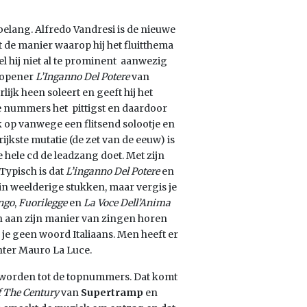
belang. Alfredo Vandresi is de nieuwe
t de manier waarop hij het fluitthema
el hij niet al te prominent aanwezig
j opener
L’Inganno Del Potere
van
lijk heen soleert en geeft hij het
e nummers het pittigst en daardoor
k op vanwege een flitsend solootje en
jkste mutatie (de zet van de eeuw) is
 hele cd de leadzang doet. Met zijn
Typisch is dat
L’inganno Del Potere
en
 in weelderige stukken, maar vergis je
ango
,
Fuorilegge
en
La Voce Dell’Anima
n aan zijn manier van zingen horen
 je geen woord Italiaans. Men heeft er
hter Mauro La Luce.
orden tot de topnummers. Dat komt
f The Century
van
Supertramp
en