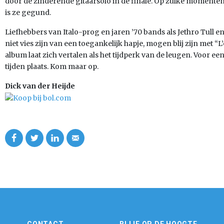
door de zinderende gitaarsolo in de finale. Op zulke moment
is ze gegund.
Liefhebbers van Italo-prog en jaren ’70 bands als Jethro Tull e
niet vies zijn van een toegankelijk hapje, mogen blij zijn met “L
album laat zich vertalen als het tijdperk van de leugen. Voor een d
tijden plaats. Kom maar op.
Dick van der Heijde
CONTACT
BLIJF OP DE HOOGTE