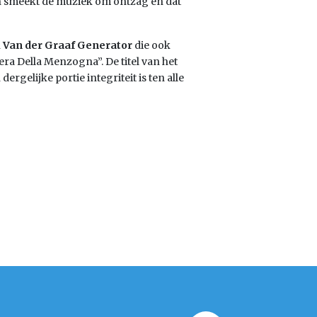
en smeekt de muziek om ontzag en dat
n
Van der Graaf Generator
die ook
’era Della Menzogna”. De titel van het
ergelijke portie integriteit is ten alle