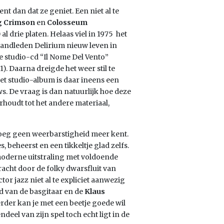
t dan dat ze geniet. Een niet al te
g Crimson
en
Colosseum
l drie platen. Helaas viel in 1975 het
 bandleden Delirium nieuw leven in
de studio-cd “Il Nome Del Vento”
1). Daarna dreigde het weer stil te
et studio-album is daar ineens een
. De vraag is dan natuurlijk hoe deze
erhoudt tot het andere materiaal,
noeg geen weerbarstigheid meer kent.
, beheerst en een tikkeltje glad zelfs.
 moderne uitstraling met voldoende
acht door de folky dwarsfluit van
tor jazz niet al te expliciet aanwezig
d van de basgitaar en de
Klaus
erder kan je met een beetje goede wil
eel van zijn spel toch echt ligt in de