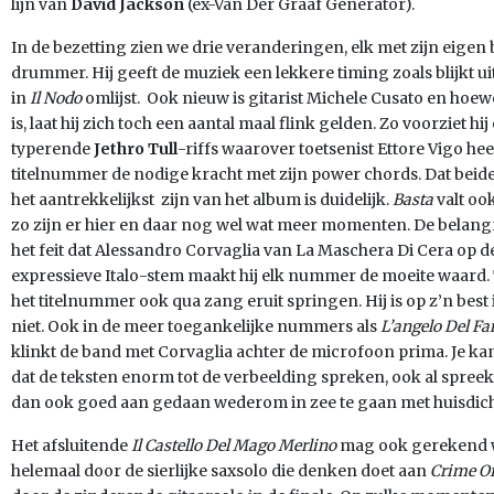
lijn van
David Jackson
(ex-Van Der Graaf Generator).
In de bezetting zien we drie veranderingen, elk met zijn eigen 
drummer. Hij geeft de muziek een lekkere timing zoals blijkt ui
in
Il Nodo
omlijst. Ook nieuw is gitarist Michele Cusato en hoew
is, laat hij zich toch een aantal maal flink gelden. Zo voorziet hi
typerende
Jethro Tull
-riffs waarover toetsenist Ettore Vigo heer
titelnummer de nodige kracht met zijn power chords. Dat beid
het aantrekkelijkst zijn van het album is duidelijk.
Basta
valt oo
zo zijn er hier en daar nog wel wat meer momenten. De belangri
het feit dat Alessandro Corvaglia van La Maschera Di Cera op de
expressieve Italo-stem maakt hij elk nummer de moeite waard. 
het titelnummer ook qua zang eruit springen. Hij is op z’n best
niet. Ook in de meer toegankelijke nummers als
L’angelo Del F
klinkt de band met Corvaglia achter de microfoon prima. Je ka
dat de teksten enorm tot de verbeelding spreken, ook al spreek
dan ook goed aan gedaan wederom in zee te gaan met huisdic
Het afsluitende
Il Castello Del Mago Merlino
mag ook gerekend w
helemaal door de sierlijke saxsolo die denken doet aan
Crime O