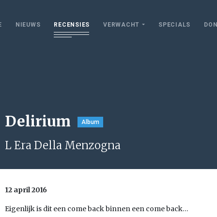
E
NIEUWS
RECENSIES
VERWACHT
SPECIALS
DON
Delirium
Album
L Era Della Menzogna
12 april 2016
Eigenlijk is dit een come back binnen een come back…