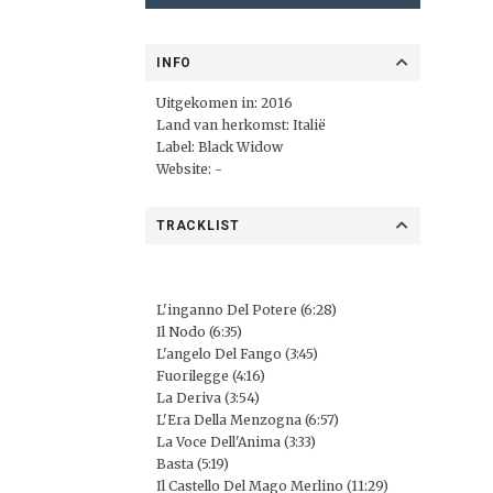
INFO
Uitgekomen in: 2016
Land van herkomst: Italië
Label: Black Widow
Website: -
TRACKLIST
L'inganno Del Potere (6:28)
Il Nodo (6:35)
L'angelo Del Fango (3:45)
Fuorilegge (4:16)
La Deriva (3:54)
L'Era Della Menzogna (6:57)
La Voce Dell'Anima (3:33)
Basta (5:19)
Il Castello Del Mago Merlino (11:29)