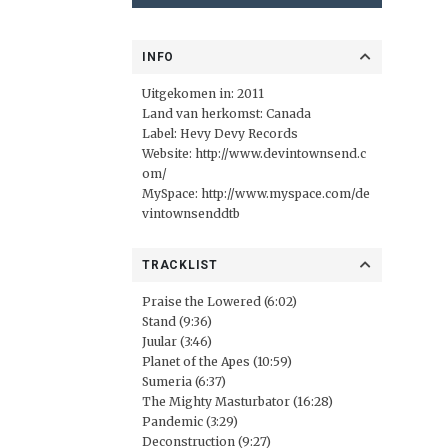
INFO
Uitgekomen in: 2011
Land van herkomst: Canada
Label:
Hevy Devy Records
Website:
http://www.devintownsend.c
om/
MySpace:
http://www.myspace.com/de
vintownsenddtb
TRACKLIST
Praise the Lowered (6:02)
Stand (9:36)
Juular (3:46)
Planet of the Apes (10:59)
Sumeria (6:37)
The Mighty Masturbator (16:28)
Pandemic (3:29)
Deconstruction (9:27)