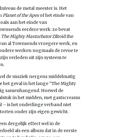
niveau de metal meester is. Het
an
Planet of the Apes
of het einde van
zoals aan het einde van
 Townsends eerdere werk: zo bevat
n
The Mighty Masturbator
Ziltoid the
g van al Townsends vroegere werk, en
jn oudere werken nogmaals de revue te
jn verleden uit zijn systeem te
n.
oewel de muziek nergens middelmatig
e het geval in het lange “The Mighty
einig samenhangend. Hoewel de
talstuk in het midden, met gastscreams
l – is het onderlinge verband niet
torten onder zijn eigen gewicht.
en dergelijk effect wel in de
oeld als een album dat in de eerste