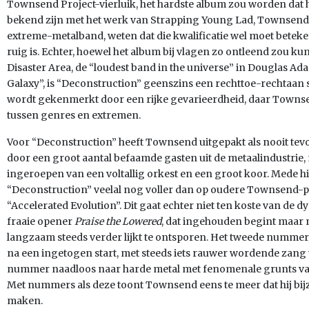
Townsend Project-vierluik, het hardste album zou worden dat h
bekend zijn met het werk van Strapping Young Lad, Townsends
extreme-metalband, weten dat die kwalificatie wel moet bete
ruig is. Echter, hoewel het album bij vlagen zo ontleend zou ku
Disaster Area, de “loudest band in the universe” in Douglas Ada
Galaxy”, is “Deconstruction” geenszins een rechttoe-rechtaan 
wordt gekenmerkt door een rijke gevarieerdheid, daar Townsen
tussen genres en extremen.
Voor “Deconstruction” heeft Townsend uitgepakt als nooit tevor
door een groot aantal befaamde gasten uit de metaalindustrie, 
ingeroepen van een voltallig orkest en een groot koor. Mede hi
“Deconstruction” veelal nog voller dan op oudere Townsend-pl
“Accelerated Evolution”. Dit gaat echter niet ten koste van de dy
fraaie opener
Praise the Lowered
, dat ingehouden begint maar n
langzaam steeds verder lijkt te ontsporen. Het tweede nummer
na een ingetogen start, met steeds iets rauwer wordende zan
nummer naadloos naar harde metal met fenomenale grunts v
Met nummers als deze toont Townsend eens te meer dat hij b
maken.