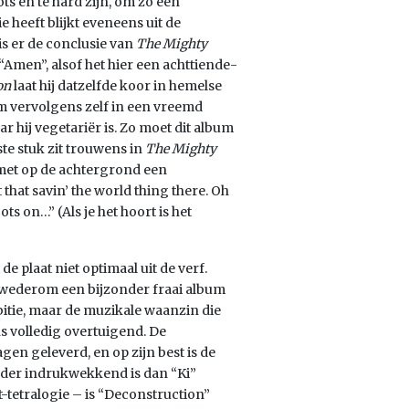
ots en te hard zijn, om zo een
 heeft blijkt eveneens uit de
is er de conclusie van
The Mighty
“Amen”, alsof het hier een achttiende-
on
laat hij datzelfde koor in hemelse
 vervolgens zelf in een vreemd
 hij vegetariër is. Zo moet dit album
te stuk zit trouwens in
The Mighty
met op de achtergrond een
that savin’ the world thing there. Oh
ots on…” (Als je het hoort is het
de plaat niet optimaal uit de verf.
 wederom een bijzonder fraai album
mbitie, maar de muzikale waanzin die
s volledig overtuigend. De
n geleverd, en op zijn best is de
nder indrukwekkend is dan “Ki”
t-tetralogie – is “Deconstruction”