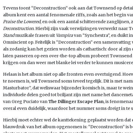
Tevens toont “Deconstruction” ook aan dat Townsend op detail
album kent een aantal fenomenale riffs, zoals aan het begin v
Praise the Lowered
, en ook een aantal schitterende zanglijnen, 
Deconstruction
. Hierbij zijn vaak verwijzingen verwerkt naar
Stand
muzikale frasen uit
Vampira
van “Synchestra”, en duikt i
Omniscient op. Feitelijk is “Deconstruction” een samenvattin
als zodanig kan het gezien worden als cathartisch: door al zi
laten passeren op een over-the-top album probeert Townsend zi
krijgen om dan weer met blanke lei verder te kunnen musicere
Helaas is het album niet op alle fronten even overtuigend. H
te noemen is, wil Townsend soms teveel tegelijk. Dit is met nam
Masturbator”, dat weliswaar bijzonder komisch is, maar te w
individuele delen goed tot briljant zijn met name het danceme
van Greg Puciato van
The Dillinger Escape Plan
, is fenomenaa
overal even duidelijk, waardoor het nummer soms dreigt in te s
Hierbij moet echter wel de kanttekening geplaatst worden dat e
blauwdruk van het album opgenomen is: “Deconstruction” is bed