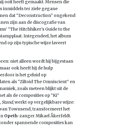
ij ooit heeft gemaakt. Mensen die
 inmiddels ter ziele gegane
kenen dat “Deconstruction” ongekend
nnen zijn aan de discografie van
ms’ “The Hitchhiker’s Guide to the
stampplaat. Integendeel, het album
d op zijn typische wijze laveert
en: niet alleen wordt hij bijgestaan
maar ook heeft hij de hulp
erdoor is het geluid op
aten als “Ziltoid The Omniscient” en
namiek, zoals meteen blijkt uit de
et als de composities op “Ki”
,
Stand
, werkt op vergelijkbare wijze:
g van Townsend, transformeert het
an
Opeth
-zanger Mikael Åkerfeldt.
ijzonder spannende composities kan