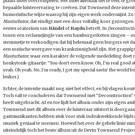
plaats moet overrompelen. Het
moet
allemaal net te veel, te gro
bepaalde luisterervaring te creëren. Dat Townsend deze intentie
humoristische wijze waarop hij zijn eigen werk ondermijnt. Zo 
Masturbator
, dat eindigt met een door voltallig koor gezongen 
eeuws oratorium van
Händel
of
Haydn
betreft. In
Deconstructi
tonen een reclamejingle van een hamburgerketen zingen – om
stemmetje te verkondigen dat hij helemaal geen burgers eet daar
een sonische weergave van krankzinnigheid zijn. Het grappigs
Masturbator
, waar een karakter de volgende mededeling doet 
honkytonk-gitaartje: “You don’t even know. Oh, I’m real good at 
yeah. Oh yeah. No, I’m ready, I got my special savin’ the world bo
leuker.)
Echter, de intentie maakt nog niet het effect, en bij vlagen komt 
Toch valt te concluderen dat Townsend met “Deconstruction”
heeft uitgebracht. Af en toe lijdt het album onder zijn eigen a
Townsend met dit album over de luisteraar uitstort is doorgaan
gastmuzikanten hebben stuk voor stuk indrukwekkende bijdrage
muziek geniaal te noemen. Hoewel het over de gehele linie mi
uiteindelijk toch het beste album uit de Devin Townsend Projec