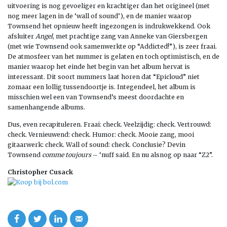
uitvoering is nog gevoeliger en krachtiger dan het origineel (met
nog meer lagen in de ‘wall of sound’), en de manier waarop
Townsend het opnieuw heeft ingezongen is indrukwekkend. Ook
afsluiter
Angel
, met prachtige zang van Anneke van Giersbergen
(met wie Townsend ook samenwerkte op “Addicted!”), is zeer fraai.
De atmosfeer van het nummer is gelaten en toch optimistisch, en de
manier waarop het einde het begin van het album hervat is
interessant. Dit soort nummers laat horen dat “Epicloud” niet
zomaar een lollig tussendoortje is. Integendeel, het album is
misschien wel een van Townsend’s meest doordachte en
samenhangende albums.
Dus, even recapituleren. Fraai: check. Veelzijdig: check. Vertrouwd:
check. Vernieuwend: check. Humor: check. Mooie zang, mooi
gitaarwerk: check. Wall of sound: check. Conclusie? Devin
Townsend
comme toujours
– ‘nuff said. En nu alsnog op naar “Z2”.
Christopher Cusack