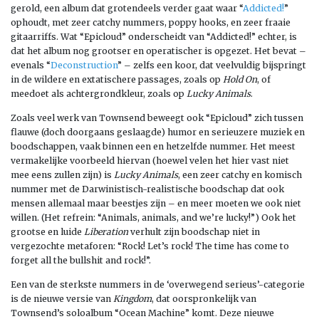
gerold, een album dat grotendeels verder gaat waar “
Addicted!
”
ophoudt, met zeer catchy nummers, poppy hooks, en zeer fraaie
gitaarriffs. Wat “Epicloud” onderscheidt van “Addicted!” echter, is
dat het album nog grootser en operatischer is opgezet. Het bevat –
evenals “
Deconstruction
” – zelfs een koor, dat veelvuldig bijspringt
in de wildere en extatischere passages, zoals op
Hold On
, of
meedoet als achtergrondkleur, zoals op
Lucky Animals
.
Zoals veel werk van Townsend beweegt ook “Epicloud” zich tussen
flauwe (doch doorgaans geslaagde) humor en serieuzere muziek en
boodschappen, vaak binnen een en hetzelfde nummer. Het meest
vermakelijke voorbeeld hiervan (hoewel velen het hier vast niet
mee eens zullen zijn) is
Lucky Animals
, een zeer catchy en komisch
nummer met de Darwinistisch-realistische boodschap dat ook
mensen allemaal maar beestjes zijn – en meer moeten we ook niet
willen. (Het refrein: “Animals, animals, and we’re lucky!”) Ook het
grootse en luide
Liberation
verhult zijn boodschap niet in
vergezochte metaforen: “Rock! Let’s rock! The time has come to
forget all the bullshit and rock!”.
Een van de sterkste nummers in de ‘overwegend serieus’-categorie
is de nieuwe versie van
Kingdom
, dat oorspronkelijk van
Townsend’s soloalbum “Ocean Machine” komt. Deze nieuwe