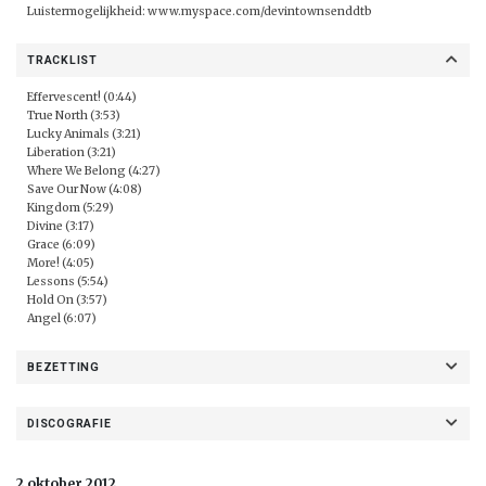
Luistermogelijkheid:
www.myspace.com/devintownsenddtb
TRACKLIST
Effervescent! (0:44)
True North (3:53)
Lucky Animals (3:21)
Liberation (3:21)
Where We Belong (4:27)
Save Our Now (4:08)
Kingdom (5:29)
Divine (3:17)
Grace (6:09)
More! (4:05)
Lessons (5:54)
Hold On (3:57)
Angel (6:07)
BEZETTING
DISCOGRAFIE
2 oktober 2012