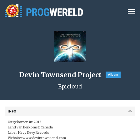
Devin Townsend Project
Album
Epicloud
INFO
Uitgekomen in: 2012
Land van herkomst: Canada
Label:
Hevy Devy Records
Website:
www.devintownsend.com