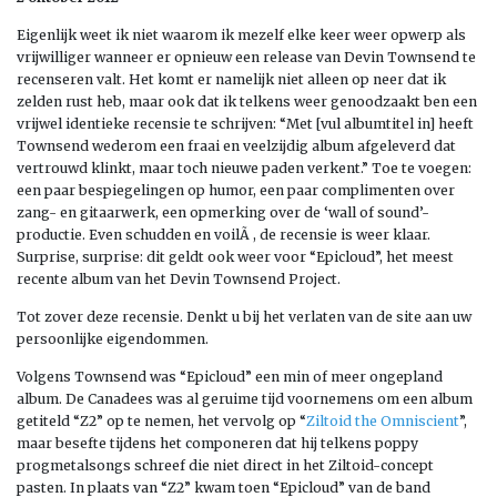
Eigenlijk weet ik niet waarom ik mezelf elke keer weer opwerp als
vrijwilliger wanneer er opnieuw een release van Devin Townsend te
recenseren valt. Het komt er namelijk niet alleen op neer dat ik
zelden rust heb, maar ook dat ik telkens weer genoodzaakt ben een
vrijwel identieke recensie te schrijven: “Met [vul albumtitel in] heeft
Townsend wederom een fraai en veelzijdig album afgeleverd dat
vertrouwd klinkt, maar toch nieuwe paden verkent.” Toe te voegen:
een paar bespiegelingen op humor, een paar complimenten over
zang- en gitaarwerk, een opmerking over de ‘wall of sound’-
productie. Even schudden en voilÃ , de recensie is weer klaar.
Surprise, surprise: dit geldt ook weer voor “Epicloud”, het meest
recente album van het Devin Townsend Project.
Tot zover deze recensie. Denkt u bij het verlaten van de site aan uw
persoonlijke eigendommen.
Volgens Townsend was “Epicloud” een min of meer ongepland
album. De Canadees was al geruime tijd voornemens om een album
getiteld “Z2” op te nemen, het vervolg op “
Ziltoid the Omniscient
”,
maar besefte tijdens het componeren dat hij telkens poppy
progmetalsongs schreef die niet direct in het Ziltoid-concept
pasten. In plaats van “Z2” kwam toen “Epicloud” van de band