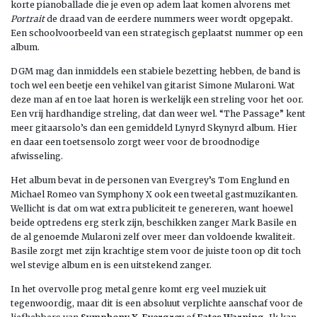
korte pianoballade die je even op adem laat komen alvorens met
Portrait
de draad van de eerdere nummers weer wordt opgepakt.
Een schoolvoorbeeld van een strategisch geplaatst nummer op een
album.
DGM mag dan inmiddels een stabiele bezetting hebben, de band is
toch wel een beetje een vehikel van gitarist Simone Mularoni. Wat
deze man af en toe laat horen is werkelijk een streling voor het oor.
Een vrij hardhandige streling, dat dan weer wel. “The Passage” kent
meer gitaarsolo’s dan een gemiddeld Lynyrd Skynyrd album. Hier
en daar een toetsensolo zorgt weer voor de broodnodige
afwisseling.
Het album bevat in de personen van Evergrey’s Tom Englund en
Michael Romeo van Symphony X ook een tweetal gastmuzikanten.
Wellicht is dat om wat extra publiciteit te genereren, want hoewel
beide optredens erg sterk zijn, beschikken zanger Mark Basile en
de al genoemde Mularoni zelf over meer dan voldoende kwaliteit.
Basile zorgt met zijn krachtige stem voor de juiste toon op dit toch
wel stevige album en is een uitstekend zanger.
In het overvolle prog metal genre komt erg veel muziek uit
tegenwoordig, maar dit is een absoluut verplichte aanschaf voor de