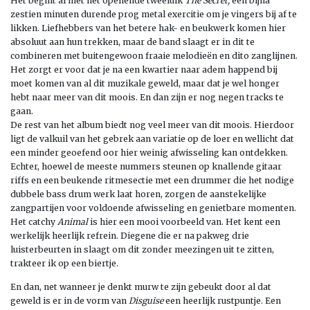
Het begint al met het openende tweeluik
The Secret,
een bijna
zestien minuten durende prog metal exercitie om je vingers bij af te
likken. Liefhebbers van het betere hak- en beukwerk komen hier
absoluut aan hun trekken, maar de band slaagt er in dit te
combineren met buitengewoon fraaie melodieën en dito zanglijnen.
Het zorgt er voor dat je na een kwartier naar adem happend bij
moet komen van al dit muzikale geweld, maar dat je wel honger
hebt naar meer van dit moois. En dan zijn er nog negen tracks te
gaan.
De rest van het album biedt nog veel meer van dit moois. Hierdoor
ligt de valkuil van het gebrek aan variatie op de loer en wellicht dat
een minder geoefend oor hier weinig afwisseling kan ontdekken.
Echter, hoewel de meeste nummers steunen op knallende gitaar
riffs en een beukende ritmesectie met een drummer die het nodige
dubbele bass drum werk laat horen, zorgen de aanstekelijke
zangpartijen voor voldoende afwisseling en genietbare momenten.
Het catchy
Animal
is hier een mooi voorbeeld van. Het kent een
werkelijk heerlijk refrein. Diegene die er na pakweg drie
luisterbeurten in slaagt om dit zonder meezingen uit te zitten,
trakteer ik op een biertje.
En dan, net wanneer je denkt murw te zijn gebeukt door al dat
geweld is er in de vorm van
Disguise
een heerlijk rustpuntje. Een