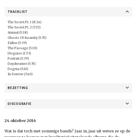
TRACKLIST
The Secret Pt. 1 (8:24)
The Secret Pt. 2 (7:15)
Animal (5:18)
Ghosts Of Insanity (5:35)
Fallen (5:39)
The Passage (5:10)
Disguise (1:53)
Portrait (5:39)
Daydreamer (5:35)
Dogma (5:45)
In Sorrow (3:40)
BEZETTING
DISCOGRAFIE
24 oktober 2016
Wat is dat toch met sommige bands? Jaar in, jaar uit weten ze op de