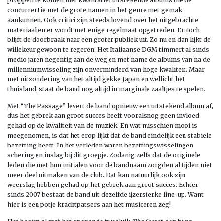
proppen te komen met kwalitatief uitstekende albums die de
concurrentie met de grote namen in het genre met gemak
aankunnen. Ook critici zijn steeds lovend over het uitgebrachte
materiaal en er wordt met enige regelmaat opgetreden. En toch
blijft de doorbraak naar een groter publiek uit. Zo nu en dan lijkt de
willekeur gewoon te regeren. Het Italiaanse DGM timmert al sinds
medio jaren negentig aan de weg en met name de albums van na de
millenniumwisseling zijn onverminderd van hoge kwaliteit. Maar
met uitzondering van het altijd gekke Japan en wellicht het
thuisland, staat de band nog altijd in marginale zaaltjes te spelen.
Met “The Passage” levert de band opnieuw een uitstekend album af,
dus het gebrek aan groot succes heeft vooralsnog geen invloed
gehad op de kwaliteit van de muziek. En wat misschien mooi is
meegenomen, is dat het erop lijkt dat de band eindelijk een stabiele
bezetting heeft. In het verleden waren bezettingswisselingen
schering en inslag bij dit groepje. Zodanig zelfs dat de originele
leden die met hun initialen voor de bandnaam zorgden al tijden niet
meer deel uitmaken van de club. Dat kan natuurlijk ook zijn
weerslag hebben gehad op het gebrek aan groot succes. Echter
sinds 2007 bestaat de band uit dezelfde ijzersterke line-up. Want
hier is een potje krachtpatsers aan het musiceren zeg!