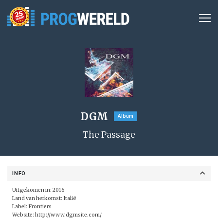
DGM
Album
The Passage
INFO
Uitgekomen in: 2016
Land van herkomst: Italië
Label: Frontiers
Website:
http://www.dgmsite.com/