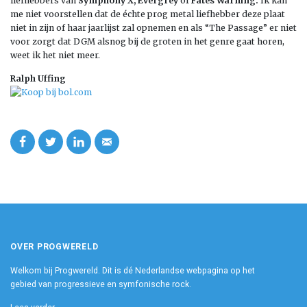
liefhebbers van
Symphony X, Evergrey
of
Fates Warning.
Ik kan
me niet voorstellen dat de échte prog metal liefhebber deze plaat
niet in zijn of haar jaarlijst zal opnemen en als “The Passage” er niet
voor zorgt dat DGM alsnog bij de groten in het genre gaat horen,
weet ik het niet meer.
Ralph Uffing
OVER PROGWERELD
Welkom bij Progwereld. Dit is dé Nederlandse webpagina op het
gebied van progressieve en symfonische rock.