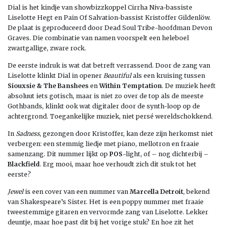
Dial is het kindje van showbizzkoppel Cirrha Niva-bassiste
Liselotte Hegt en Pain Of Salvation-bassist Kristoffer Gildenlöw.
De plaat is geproduceerd door Dead Soul Tribe-hoofdman Devon
Graves. Die combinatie van namen voorspelt een heleboel
zwartgallige, zware rock.
De eerste indruk is wat dat betreft verrassend. Door de zang van
Liselotte klinkt Dial in opener
Beautiful
als een kruising tussen
Siouxsie & The Banshees
en
Within Temptation
. De muziek heeft
absoluut iets gotisch, maar is niet zo over de top als de meeste
Gothbands, klinkt ook wat digitaler door de synth-loop op de
achtergrond. Toegankelijke muziek, niet persé wereldschokkend.
In
Sadness
, gezongen door Kristoffer, kan deze zijn herkomst niet
verbergen: een stemmig liedje met piano, mellotron en fraaie
samenzang. Dit nummer lijkt op
POS
-light, of – nog dichterbij –
Blackfield
. Erg mooi, maar hoe verhoudt zich dit stuk tot het
eerste?
Jewel
is een cover van een nummer van
Marcella Detroit
, bekend
van Shakespeare’s Sister. Het is een poppy nummer met fraaie
tweestemmige gitaren en vervormde zang van Liselotte. Lekker
deuntje, maar hoe past dit bij het vorige stuk? En hoe zit het