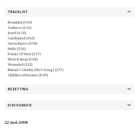
TRACKLIST
Beautiful (5:00)
Sadness (4:34)
Jewel (4:30)
Candyland (3:40)
Green Knees (5:58)
Hello (3:56)
Points Of View (5:37)
Wish It Away (5:08)
Wounded (3:12)
Nature's Cruelty (Mo's Song) (2:17)
Childhood Dreams (8:05)
BEZETTING
DISCOGRAFIE
22 mei 2008