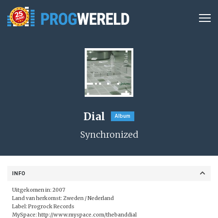
Dial
Album
Synchronized
INFO
Uitgekomen in: 2007
Land van herkomst: Zweden / Nederland
Label:
Progrock Records
MySpace:
http://www.myspace.com/thebanddial