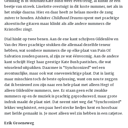
Gelukkig is in
Wounded
Kate Bush weer even terug, al klinkt ze een
beetje van streek. Liselotte overtuigt in dit korte nummer, net als in
het stukje daarna. Hier en daar heeft ze helaas moeite de zang
zuiver te houden. Afsluiter
Childhood Dreams
opent met prachtige
akoestische gitaren maar klinkt als alle andere nummers die
Kristoffer zingt.
Dial hinkt op twee benen. Aan de ene kant schrijven Gildenlöw en
Van der Meer prachtige stukken die allemaal dezelfde teneur
hebben, wat sombere nummers die op elke plaat van Pain Of
Salvation zouden passen, al zijn ze wat éénvormig. Aan de andere
kant schrijft Hegt haar geestige Kate Bush pastishes, die wat
wisselend uitpakken. Daarmee is “Synchronized” wel een
avontuurlijke, maar ook wat onevenwichtige plaat. Dat is lastig
maar misschien toch de beste oplossing, want om nou te zeggen
dat ik benieuwd zou zijn naar een hele plaat met alleen Hegt of
alleen Gildenlöw nummers, nee. Er staan geen echt zwakke
nummers op en de muziek is prachtig geproduceerd, maar grote
indruk maakt de plaat niet. Dat neemt niet weg dat “Synchronized”
lekker wegluistert, een paar heel sterke liedjes kent en hoorbaar
met liefde gemaakt is. Je moet alleen wel zin hebben in een ratjetoe.
Erik Groeneweg