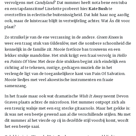
vervolgens met
Candyland
? Dat nummer heeft nota bene een tuba
en een tapdansritme! Liselotte probeert hier
Kate Bush
te
overtreffen in eclectische buitenissigheid. Dat lukt haar nog aardig
ook, maar de luisteraar blijft in vertwijfeling achter. Wat Ã­s dit voor
plaat?
Zo struikel je van de ene verrassing in de andere.
Green Knees
is
weer een traag stuk van Gildenlöw, met die sombere schoonheid die
kennelijk in de familie zit. Mooie fretloze bas trouwens en een
lekker stukje mandoline. Het stuk krijgt een fraai vervolg in
Hello
en
Points Of View
. Met deze drie stukken begint zich eindelijk een
richting af te tekenen, rustige, gedragen muziek die in het
verlengde ligt van de toegankelijkere kant van Pain Of Salvation.
Mooie liedjes met veel akoestische instrumenten en fraaie
samenzang.
In het fraaie maar ook wat dramatische
Wish It Away
neemt Devon
Graves plaats achter de microfoon. Het nummer ontpopt zich als
een treurig walsje met een erg sterke gitaarsolo. Maar het gekke is:
ik was net een beetje gewend aan al die verschillende stijlen. Nu met
dit nummer al het vierde op rij in dezélfde stijl voorbij komt, wordt
het een beetje saai.