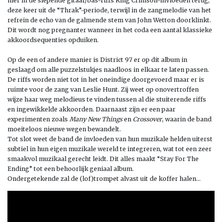
hier in de slepende gitaar/bas-riffs King Crimson-invloeden terug,
deze keer uit de “Thrak”-periode, terwijl in de zangmelodie van het
refrein de echo van de galmende stem van John Wetton doorklinkt.
Dit wordt nog pregnanter wanneer in het coda een aantal klassieke
akkoordsequenties opduiken.
Op de een of andere manier is District 97 er op dit album in
geslaagd om alle puzzelstukjes naadloos in elkaar te laten passen.
De riffs worden niet tot in het oneindige doorgevoerd maar er is
ruimte voor de zang van Leslie Hunt. Zij weet op onovertroffen
wijze haar weg melodieus te vinden tussen al die stuiterende riffs
en ingewikkelde akkoorden. Daarnaast zijn er een paar
experimenten zoals
Many New Things
en
Crossover
, waarin de band
moeiteloos nieuwe wegen bewandelt.
Tot slot weet de band de invloeden van hun muzikale helden uiterst
subtiel in hun eigen muzikale wereld te integreren, wat tot een zeer
smaakvol muzikaal gerecht leidt. Dit alles maakt “Stay For The
Ending” tot een behoorlijk geniaal album.
Ondergetekende zal de (lof)trompet alvast uit de koffer halen…