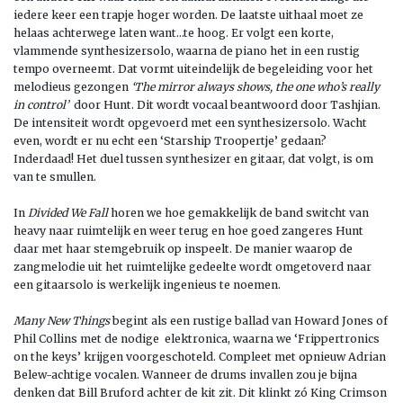
iedere keer een trapje hoger worden. De laatste uithaal moet ze
helaas achterwege laten want…te hoog. Er volgt een korte,
vlammende synthesizersolo, waarna de piano het in een rustig
tempo overneemt. Dat vormt uiteindelijk de begeleiding voor het
melodieus gezongen
‘The mirror always shows, the one who’s really
in control’
door Hunt. Dit wordt vocaal beantwoord door Tashjian.
De intensiteit wordt opgevoerd met een synthesizersolo. Wacht
even, wordt er nu echt een ‘Starship Troopertje’ gedaan?
Inderdaad! Het duel tussen synthesizer en gitaar, dat volgt, is om
van te smullen.
In
Divided We Fall
horen we hoe gemakkelijk de band switcht van
heavy naar ruimtelijk en weer terug en hoe goed zangeres Hunt
daar met haar stemgebruik op inspeelt. De manier waarop de
zangmelodie uit het ruimtelijke gedeelte wordt omgetoverd naar
een gitaarsolo is werkelijk ingenieus te noemen.
Many New Things
begint als een rustige ballad van Howard Jones of
Phil Collins met de nodige elektronica, waarna we ‘Frippertronics
on the keys’ krijgen voorgeschoteld. Compleet met opnieuw Adrian
Belew-achtige vocalen. Wanneer de drums invallen zou je bijna
denken dat Bill Bruford achter de kit zit. Dit klinkt zó King Crimson