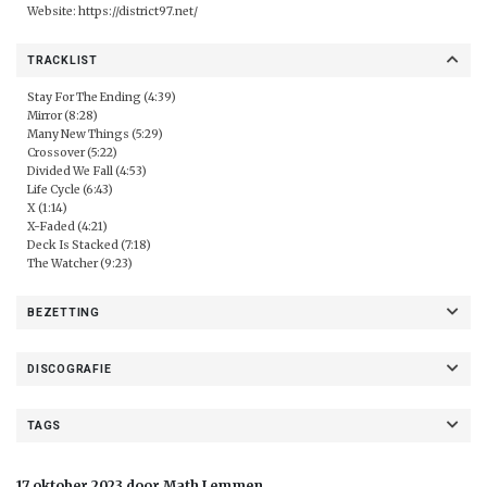
Website:
https://district97.net/
TRACKLIST
Stay For The Ending (4:39)
Mirror (8:28)
Many New Things (5:29)
Crossover (5:22)
Divided We Fall (4:53)
Life Cycle (6:43)
X (1:14)
X-Faded (4:21)
Deck Is Stacked (7:18)
The Watcher (9:23)
BEZETTING
DISCOGRAFIE
TAGS
17 oktober 2023 door Math Lemmen