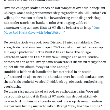
Diverse collega’s staken reeds de loftrompet af over dit ‘bandje’ uit
Chicago. Maar ook gerenommeerde progrockers als Bill Bruford en
wijlen John Wetton staken hun bewondering voor dit gezelschap
niet onder stoelen of banken. John Wetton ging zelfs een
samenwerking aan met District 97, die te beluisteren is op
“One
More Red Night (Live with John Wetton)”
.
De covidperiode was ook voor District 97 niet gemakkelijk. Toch
slaagde de band erin om in april 2022 een album uit te brengen op
hun eigen platform ‘In The Vaults’. In een beperkte oplage
verscheen onder de titel “Many New Things” een aantal studio-
demo’s en een aantal liveopnamen van tracks die we nu terugvinden
op het nieuwe album “Stay For The Ending”.
Inmiddels hebben de bandleden het materiaal in de studio
gefinetuned en zijn ze zeer enthousiast over het eindresultaat, met
thema’s als eenheid, verdeeldheid, bedrog, obsessie, onthechting,
veerkracht…
De vraag rijst natuurlijk of wij ook zo enthousiast zijn? Voor mij
persoonlijk geldt dat ik District 97 sinds hun debuut altijd heb
bewonderd om hun intelligente muziek maar op de een of andere
manier kon het mij niet echt raken. Brengt “Stay For The Ending”