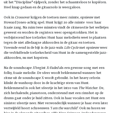
uit het “Discipline”-tijdperk, zonder het schaamteloos te kopiëren.
Heel knap gedaan en de gitaarsolo is weergaloos.
Ook in
Crossover
krijgen de toetsen meer ruimte, opnieuw met
Howard Jones-achtig spel. Hunt krijgt zo alle ruimte voor haar
fraaie zang. Na ruim twee minuten vindt de ritmesectie het welletjes
geweest en worden de registers weer opengetrokken. Het is
verbijsterend hoe trefzeker Hunt haar melodieën weet te plaatsen
tegen de niet alledaagse akkoorden in de gitaar en toetsen.
Vreemde eend in de bijt is de jazz-wals
Life Cycle
met opnieuw weer
die verbluffende trefzekerheid van Hunt in de samengestelde jazz-
akkoorden, nu met kopstem.
Na de soundscape
X
begint
X-Faded
als een gewone song met een
folky, fraaie melodie. De sfeer wordt beklemmend wanneer het
ritme uit de soundscape X wordt gebruikt. In het heavy refrein
klinkt de wanhoop door in de krachtige stem van Hunt.
Beklemmend is ook het sfeertje in het intro van
The Watcher
. De,
zich herhalende, pianotoon, ondersteund met een rimshot op de
drums gaat onder je huid zitten. Ook in haar vocalen zet Hunt een
sinister sfeertje neer. Niet verwonderlijk wanneer je haar even later
vertwijfeld hoort schreeuwen
‘I am the warchild’
. Ook nu horen we