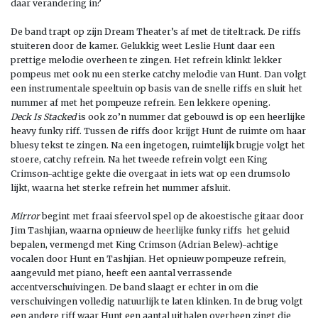
daar verandering in?
De band trapt op zijn Dream Theater’s af met de titeltrack. De riffs
stuiteren door de kamer. Gelukkig weet Leslie Hunt daar een
prettige melodie overheen te zingen. Het refrein klinkt lekker
pompeus met ook nu een sterke catchy melodie van Hunt. Dan volgt
een instrumentale speeltuin op basis van de snelle riffs en sluit het
nummer af met het pompeuze refrein. Een lekkere opening.
Deck Is Stacked
is ook zo’n nummer dat gebouwd is op een heerlijke
heavy funky riff. Tussen de riffs door krijgt Hunt de ruimte om haar
bluesy tekst te zingen. Na een ingetogen, ruimtelijk brugje volgt het
stoere, catchy refrein. Na het tweede refrein volgt een King
Crimson-achtige gekte die overgaat in iets wat op een drumsolo
lijkt, waarna het sterke refrein het nummer afsluit.
Mirror
begint met fraai sfeervol spel op de akoestische gitaar door
Jim Tashjian, waarna opnieuw de heerlijke funky riffs het geluid
bepalen, vermengd met King Crimson (Adrian Belew)-achtige
vocalen door Hunt en Tashjian. Het opnieuw pompeuze refrein,
aangevuld met piano, heeft een aantal verrassende
accentverschuivingen. De band slaagt er echter in om die
verschuivingen volledig natuurlijk te laten klinken. In de brug volgt
een andere riff waar Hunt een aantal uithalen overheen zingt die