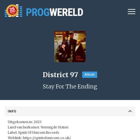
District 97
Album
Stay For The Ending
INFO
Uitgekomen in: 2023
Land van herkomst: Verenigde Staten
Label: Spirit Of Unicorn Records
Weblink:
https://spiritofunicorn.co.uk/