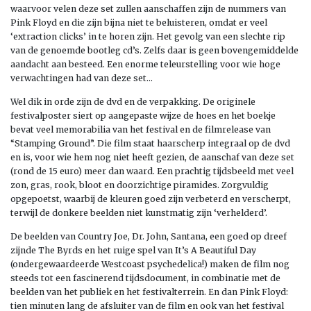
waarvoor velen deze set zullen aanschaffen zijn de nummers van
Pink Floyd en die zijn bijna niet te beluisteren, omdat er veel
‘extraction clicks’ in te horen zijn. Het gevolg van een slechte rip
van de genoemde bootleg cd’s. Zelfs daar is geen bovengemiddelde
aandacht aan besteed. Een enorme teleurstelling voor wie hoge
verwachtingen had van deze set…
Wel dik in orde zijn de dvd en de verpakking. De originele
festivalposter siert op aangepaste wijze de hoes en het boekje
bevat veel memorabilia van het festival en de filmrelease van
“Stamping Ground”. Die film staat haarscherp integraal op de dvd
en is, voor wie hem nog niet heeft gezien, de aanschaf van deze set
(rond de 15 euro) meer dan waard. Een prachtig tijdsbeeld met veel
zon, gras, rook, bloot en doorzichtige piramides. Zorgvuldig
opgepoetst, waarbij de kleuren goed zijn verbeterd en verscherpt,
terwijl de donkere beelden niet kunstmatig zijn ‘verhelderd’.
De beelden van Country Joe, Dr. John, Santana, een goed op dreef
zijnde The Byrds en het ruige spel van It’s A Beautiful Day
(ondergewaardeerde Westcoast psychedelica!) maken de film nog
steeds tot een fascinerend tijdsdocument, in combinatie met de
beelden van het publiek en het festivalterrein. En dan Pink Floyd:
tien minuten lang de afsluiter van de film en ook van het festival