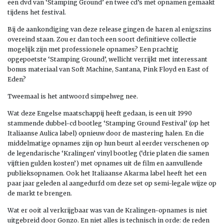
een dvd van ‘Stamping Ground’ en twee cd’s met opnamen gemaakt
tijdens het festival.
Bij de aankondiging van deze release gingen de haren al enigszins
overeind staan. Zou er dan toch een soort definitieve collectie
mogelijk zijn met professionele opnames? Een prachtig
opgepoetste ‘Stamping Ground’, wellicht verrijkt met interessant
bonus materiaal van Soft Machine, Santana, Pink Floyd en East of
Eden?
Tweemaal is het antwoord simpelweg nee.
Wat deze Engelse maatschappij heeft gedaan, is een uit 1990
stammende dubbel-cd bootleg ‘Stamping Ground Festival’ (op het
Italiaanse Aulica label) opnieuw door de mastering halen. En die
middelmatige opnames zijn op hun beurt al eerder verschenen op
de legendarische ‘Kralingen’ vinyl bootleg (‘drie platen die samen
vijftien gulden kosten’) met opnames uit de film en aanvullende
publieksopnamen. Ook het Italiaanse Akarma label heeft het een
paar jaar geleden al aangedurfd om deze set op semi-legale wijze op
de markt te brengen.
Wat er ooit al verkrijgbaar was van de Kralingen-opnames is niet
uitgebreid door Gonzo. En niet alles is technisch in orde: de reden