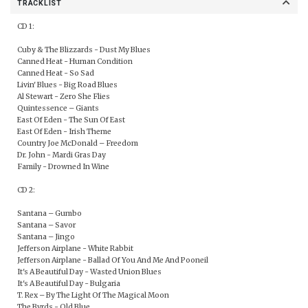
TRACKLIST
CD 1:
Cuby & The Blizzards - Dust My Blues
Canned Heat - Human Condition
Canned Heat - So Sad
Livin' Blues - Big Road Blues
Al Stewart - Zero She Flies
Quintessence – Giants
East Of Eden - The Sun Of East
East Of Eden - Irish Theme
Country Joe McDonald – Freedom
Dr. John - Mardi Gras Day
Family - Drowned In Wine
CD 2:
Santana – Gumbo
Santana – Savor
Santana – Jingo
Jefferson Airplane - White Rabbit
Jefferson Airplane - Ballad Of You And Me And Pooneil
It's A Beautiful Day - Wasted Union Blues
It's A Beautiful Day - Bulgaria
T. Rex – By The Light Of The Magical Moon
The Byrds - Old Blue