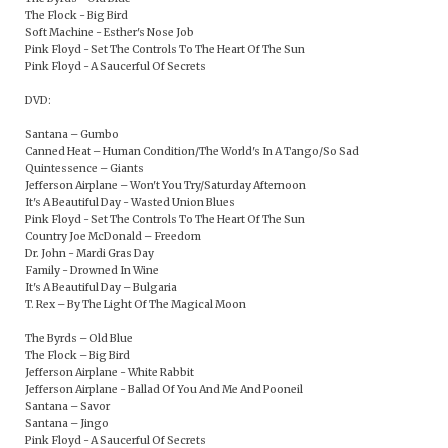
The Flock - Big Bird
Soft Machine - Esther's Nose Job
Pink Floyd - Set The Controls To The Heart Of The Sun
Pink Floyd - A Saucerful Of Secrets
DVD:
Santana – Gumbo
Canned Heat – Human Condition/The World's In A Tango/So Sad
Quintessence – Giants
Jefferson Airplane – Won't You Try/Saturday Afternoon
It's A Beautiful Day - Wasted Union Blues
Pink Floyd - Set The Controls To The Heart Of The Sun
Country Joe McDonald – Freedom
Dr. John - Mardi Gras Day
Family - Drowned In Wine
It's A Beautiful Day – Bulgaria
T. Rex – By The Light Of The Magical Moon
The Byrds – Old Blue
The Flock – Big Bird
Jefferson Airplane - White Rabbit
Jefferson Airplane - Ballad Of You And Me And Pooneil
Santana – Savor
Santana – Jingo
Pink Floyd - A Saucerful Of Secrets