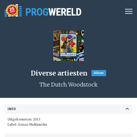
Diverse artiesten
Album
The Dutch Woodstock
INFO
Uitgekomen in: 2013
Label:
Gonzo Multimedia