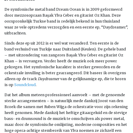
De symfonische metal band Dream Ocean is in 2009 geformeerd
door mezzosopraan Başak Ylva Ceber en gitarist Oz Khan. Deze
oorspronkelijk Turkse band is redelijk bekend in hun thuisland
waar ze vele optredens verzorgden en een eerste ep, “Daydreamer”,
uitbrachten.
Sinds deze ep uit 2012 is er wel wat veranderd. Ten eerste is de
band verhuisd van Turkije naar Duitsland (Keulen). De gehele band
– met uitzondering van zangeres Başak Ylva Ceber en gitarist Oz
Khan – is vervangen. Verder heeft de muziek ook meer power
gekregen. Het symfonische karakter is sterker geworden en de
orkestrale invulling is beter gearrangeerd. Dit baseer ik overigens
alleen op de track
Daydreamer
van de gelijknamige ep, die te horen
is op
Soundcloud
.
Dat het album meteen professioneel aanvoelt – met de genoemde
sterke arrangementen – is natuurlijk mede dankzij Joost van den
Broek die samen met Ruben Wijga de orkestratie voor zijn rekening
heeft genomen. Mede dankzij het heftige gitaargeluid en de stevige
bass- en drumsound is de muziek te omschrijven als power metal,
maar door de symfonische omlijsting, moderne composities en het
hoge opera-achtige stembereik van Ylva noemen ze zichzelf een