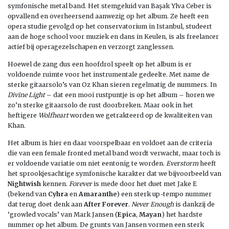
symfonische metal band. Het stemgeluid van Başak Ylva Ceber is
opvallend en overheersend aanwezig op het album. Ze heeft een
opera studie gevolgd op het conservatorium in Istanbul, studeert
aan de hoge school voor muziek en dans in Keulen, is als freelancer
actief bij operagezelschapen en verzorgt zanglessen.
Hoewel de zang dus een hoofdrol speelt op het album is er
voldoende ruimte voor het instrumentale gedeelte. Met name de
sterke gitaarsolo’s van Oz Khan sieren regelmatig de nummers. In
Divine Light
– dat een mooi rustpuntje is op het album – horen we
zo’n sterke gitaarsolo de rust doorbreken. Maar ook in het
heftigere
Wolfheart
worden we getrakteerd op de kwaliteiten van
Khan.
Het album is hier en daar voorspelbaar en voldoet aan de criteria
die van een female fronted metal band wordt verwacht, maar toch is
er voldoende variatie om niet eentonig te worden.
Everstorm
heeft
het sprookjesachtige symfonische karakter dat we bijvoorbeeld van
Nightwish
kennen.
Forever
is mede door het duet met Jake E
(bekend van
Cyhra
en
Amaranthe
) een sterk up-tempo nummer
dat terug doet denk aan
After Forever
.
Never Enough
is dankzij de
‘growled vocals’ van Mark Jansen (
Epica
,
Mayan
) het hardste
nummer op het album. De grunts van Jansen vormen een sterk