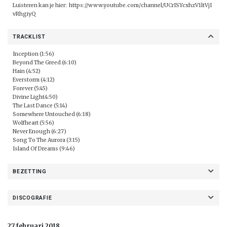
Luisteren kan je hier:
https://www.youtube.com/channel/UCrISYcxhzV1ltVjI
vRhgiyQ
TRACKLIST
Inception (1:56)
Beyond The Greed (6:10)
Hain (4:52)
Everstorm (4:12)
Forever (5:45)
Divine Light4:50)
The Last Dance (5:14)
Somewhere Untouched (6:18)
Wolfheart (5:56)
Never Enough (6:27)
Song To The Aurora (3:15)
Island Of Dreams (9:46)
BEZETTING
DISCOGRAFIE
27 februari 2018