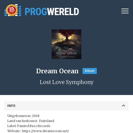
Dream Ocean
Album
Lost Love Symphony
INFO
Uitgekomen in: 2018
Land van herkomst: Duitsland
Label:
Painted Bass Records
Website:
https://www.dreamocean.net/