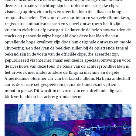
deze zeer fraaie verlichting zijn het ook de meesterlijke clips,
visuele graphics, videoclips en sfeerbeelden die elkaar in hoog
tempo afwisselen. Het voor deze tour inhuren van vele filmmakers,
regisseurs, animatieartiesten en visueel ontwerpers heeft zijn
vruchten zichtbaar afgeworpen. Gedurende de hele show worden de
tracks op passende wijze begeleid door deze beelden die van
opvallende hoge kwaliteit zijn door hun originele ontwerp en mooie
uitvoering. Een deel van de beelden zullen bij de oplettende fans al
bekend zijn in de vorm van de officiële clips, die al eerder zijn
gepubliceerd via internet, maar een deel is speciaal ontworpen voor
de liveshows van deze tour. De basis van de achtergrondbeelden is
het artwork met onder amdere de Enigma machine en de gele
Amerikaanse oldtimer car van het laatste album. Na bijna anderhalf
uur is de eerste set gespeeld en neemt de band exact vijftien
minuten pauze. Dit wordt in de vorm van een aftellende digitale
klok verbeeld op het achtergrondscherm.