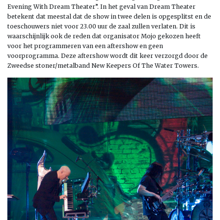
Evening With Dream Theater”. In het geval van Dream Theater
betekent dat meestal dat de show in twee delen is opgesplitst en de
toeschouwers niet voor 23.00 uur de zaal zullen verlaten. Dit is
waarschijnlijk ook de reden dat organisator Mojo gekozen heeft
voor het programmeren van een aftershow en geen
voorprogramma. Deze aftershow wordt dit keer verzorgd door de
Zweedse stoner/metalband New Keepers Of The Water Towers.