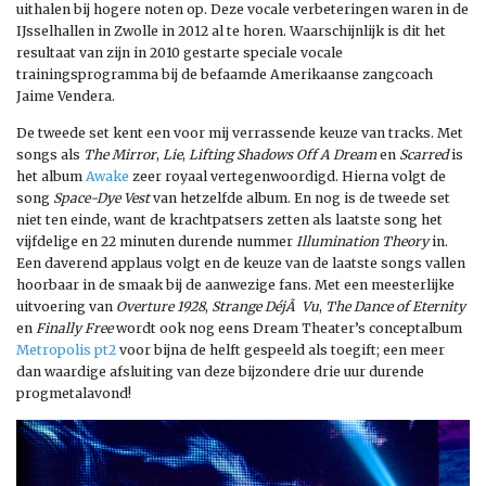
uithalen bij hogere noten op. Deze vocale verbeteringen waren in de
IJsselhallen in Zwolle in 2012 al te horen. Waarschijnlijk is dit het
resultaat van zijn in 2010 gestarte speciale vocale
trainingsprogramma bij de befaamde Amerikaanse zangcoach
Jaime Vendera.
De tweede set kent een voor mij verrassende keuze van tracks. Met
songs als
The Mirror
,
Lie
,
Lifting Shadows Off A Dream
en
Scarred
is
het album
Awake
zeer royaal vertegenwoordigd. Hierna volgt de
song
Space-Dye Vest
van hetzelfde album. En nog is de tweede set
niet ten einde, want de krachtpatsers zetten als laatste song het
vijfdelige en 22 minuten durende nummer
Illumination Theory
in.
Een daverend applaus volgt en de keuze van de laatste songs vallen
hoorbaar in de smaak bij de aanwezige fans. Met een meesterlijke
uitvoering van
Overture 1928
,
Strange DéjÃ Vu
,
The Dance of Eternity
en
Finally Free
wordt ook nog eens Dream Theater’s conceptalbum
Metropolis pt2
voor bijna de helft gespeeld als toegift; een meer
dan waardige afsluiting van deze bijzondere drie uur durende
progmetalavond!