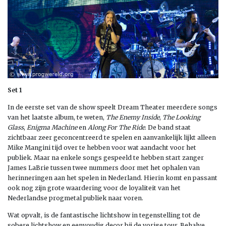
Set 1
In de eerste set van de show speelt Dream Theater meerdere songs
van het laatste album, te weten,
The Enemy Inside
,
The Looking
Glass
,
Enigma Machine
en
Along For The Ride
. De band staat
zichtbaar zeer geconcentreerd te spelen en aanvankelijk lijkt alleen
Mike Mangini tijd over te hebben voor wat aandacht voor het
publiek. Maar na enkele songs gespeeld te hebben start zanger
James LaBrie tussen twee nummers door met het ophalen van
herinneringen aan het spelen in Nederland. Hierin komt en passant
ook nog zijn grote waardering voor de loyaliteit van het
Nederlandse progmetal publiek naar voren.
Wat opvalt, is de fantastische lichtshow in tegenstelling tot de
sobere lichtshow en eenvoudig decor bij de vorige tour. Behalve