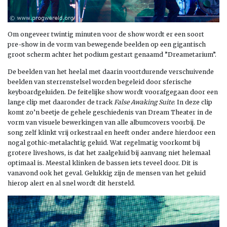
Om ongeveer twintig minuten voor de show wordt er een soort
pre-show in de vorm van bewegende beelden op een gigantisch
groot scherm achter het podium gestart genaamd ”Dreametarium”.
De beelden van het heelal met daarin voortdurende verschuivende
beelden van sterrenstelsel worden begeleid door sferische
keyboardgeluiden. De feitelijke show wordt voorafgegaan door een
lange clip met daaronder de track
False Awaking Suite
. In deze clip
komt zo’n beetje de gehele geschiedenis van Dream Theater in de
vorm van visuele bewerkingen van alle albumcovers voorbij. De
song zelf klinkt vrij orkestraal en heeft onder andere hierdoor een
nogal gothic-metalachtig geluid. Wat regelmatig voorkomt bij
grotere liveshows, is dat het zaalgeluid bij aanvang niet helemaal
optimaal is. Meestal klinken de bassen iets teveel door. Dit is
vanavond ook het geval. Gelukkig zijn de mensen van het geluid
hierop alert en al snel wordt dit hersteld.