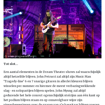
Tot slot…
Een aantal elementen in de Dream Theater shows zal waarschijnlijk
altijd hetzelfde blijven. John Petrucci zal altijd zijn Music Man
‘Tragedy-line’ 6 en 7 snarige gitaren in allerlei kleuren blijven
wisselen per nummer en hiermee de meest verbazingwekkende
slag- en solopartijen blijven spelen. John Myung zal altijd
gedurende het hele concert ogenschijnlijk stoïcijns aan één kant op
het podium blijven staan en op onnavolgbare wijze zijn
vingerbewegingen over de snaren van z’n basgitaar blijven voeren.