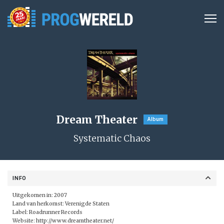
Dream Theater
Album
Systematic Chaos
INFO
Uitgekomen in: 2007
Land van herkomst: Verenigde Staten
Label:
Roadrunner Records
Website:
http://www.dreamtheater.net/