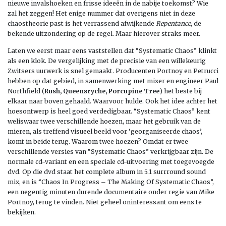
nieuwe invalshoeken en frisse ideeën in de nabije toekomst? Wie
zal het zeggen! Het enige nummer dat overigens niet in deze
chaostheorie past is het verrassend afwijkende
Repentance
, de
bekende uitzondering op de regel. Maar hierover straks meer.
Laten we eerst maar eens vaststellen dat “Systematic Chaos” klinkt
als een klok. De vergelijking met de precisie van een willekeurig
Zwitsers uurwerk is snel gemaakt. Producenten Portnoy en Petrucci
hebben op dat gebied, in samenwerking met mixer en engineer Paul
Northfield (
Rush, Queensryche, Porcupine Tree
) het beste bij
elkaar naar boven gehaald. Waarvoor hulde. Ook het idee achter het
hoesontwerp is heel goed verdedigbaar. “Systematic Chaos” kent
weliswaar twee verschillende hoezen, maar het gebruik van de
mieren, als treffend visueel beeld voor ‘georganiseerde chaos’,
komt in beide terug. Waarom twee hoezen? Omdat er twee
verschillende versies van “Systematic Chaos” verkrijgbaar zijn. De
normale cd-variant en een speciale cd-uitvoering met toegevoegde
dvd. Op die dvd staat het complete album in 5.1 surrround sound
mix, en is “Chaos In Progress – The Making Of Systematic Chaos”,
een negentig minuten durende documentaire onder regie van Mike
Portnoy, terug te vinden. Niet geheel oninteressant om eens te
bekijken.