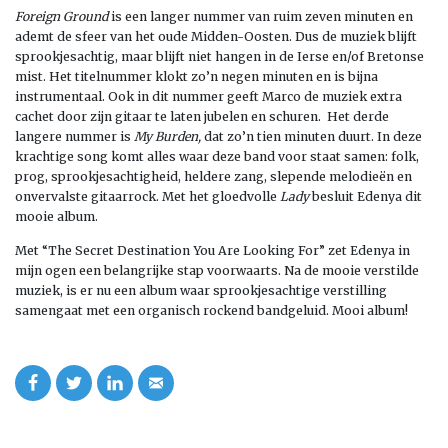
Foreign Ground
is een langer nummer van ruim zeven minuten en
ademt de sfeer van het oude Midden-Oosten. Dus de muziek blijft
sprookjesachtig, maar blijft niet hangen in de Ierse en/of Bretonse
mist. Het titelnummer klokt zo’n negen minuten en is bijna
instrumentaal. Ook in dit nummer geeft Marco de muziek extra
cachet door zijn gitaar te laten jubelen en schuren. Het derde
langere nummer is
My Burden,
dat zo’n tien minuten duurt. In deze
krachtige song komt alles waar deze band voor staat samen: folk,
prog, sprookjesachtigheid, heldere zang, slepende melodieën en
onvervalste gitaarrock. Met het gloedvolle
Lady
besluit Edenya dit
mooie album.
Met “The Secret Destination You Are Looking For” zet Edenya in
mijn ogen een belangrijke stap voorwaarts. Na de mooie verstilde
muziek, is er nu een album waar sprookjesachtige verstilling
samengaat met een organisch rockend bandgeluid. Mooi album!