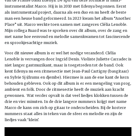
van de Franse band Edenya. De spil van deze formatie is multi-
instrumentalist Marco. Hij is in 2010 met Edenya begonnen. Eerst
als instrumentaal project, daarna als een duo en nu heeft de beste
man een heuse band geformeerd. In 2023 kwam het album “Another
Place” uit. Marco werkte toen samen met zangeres Clélia Lenoble.
Mijn collega Ruard was te spreken over dit album, over de zang en
met name hoe eenvoud en melodie samenkwamen tot fascinerende
en sprookjesachtige muziek.
Voor dit nieuwe album is er wel het nodige veranderd. Clélia
Lenoble is vervangen door Ingrid Denis. Violiste Juliette Carradec is
niet langer gastmuzikant, maar is toegetreden tot de band. Ook
kent Edenya nu een ritmesectie met Jean-Paul Cartigny (basgitaar)
en Sylvie Sj (drums en djembe). Hiermee is aan de ene kant de kern
behouden gebleven. Ook op dit album is er een mengeling van prog,
ambient en folk. Door de ritmesectie heeft de muziek aan kracht
gewonnen. Wat verder opvalt is dat veel liedjes klokken tussen de
drie en vier minuten. In de drie langere nummers krijgt met name
Marco de kans om zich op gitaar te onderscheiden. Bij de kortere
nummers staat alles in teken van de sfeer en melodie en zijn de
liedjes vaak ‘klein’.