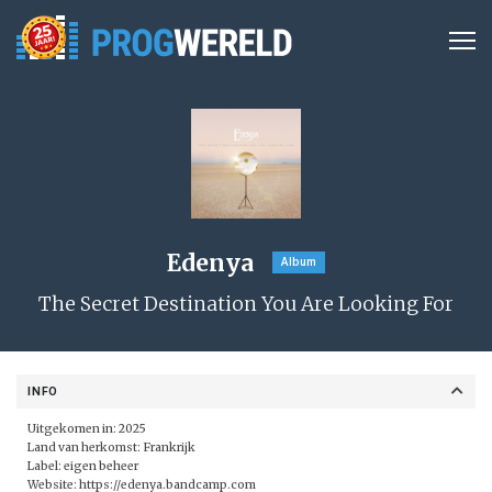
Edenya
Album
The Secret Destination You Are Looking For
INFO
Uitgekomen in: 2025
Land van herkomst: Frankrijk
Label: eigen beheer
Website:
https://edenya.bandcamp.com