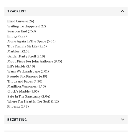
TRACKLIST
Blind Curve (6:26)
Waiting To Happen (6:22)
Seasons End (7:53)
Bridge (5:29)
Alone Again In The Space (5:06)
This Train Is My Life (3:26)
Marbles I (2:53)
Garden Party Stroll (2:10)
Mood Piece For John Anthony (9:45)
Bill's Marble (2:40)
Warm Wet Landscape (3:01)
Pseudo Silk Kimono (4:19)
Thousand Faces (4:30)
Marillion Memories (3:40)
Chick's Marble (3:05)
Safe In The Sanctuary (2:04)
Where The Heart Is (for Gert) (1:12)
Phoenix (3:47)
BEZETTING