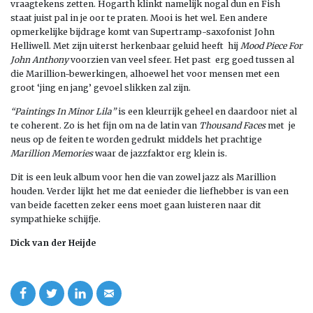
vraagtekens zetten. Hogarth klinkt namelijk nogal dun en Fish
staat juist pal in je oor te praten. Mooi is het wel. Een andere
opmerkelijke bijdrage komt van Supertramp-saxofonist John
Helliwell. Met zijn uiterst herkenbaar geluid heeft hij
Mood Piece For
John Anthony
voorzien van veel sfeer. Het past erg goed tussen al
die Marillion-bewerkingen, alhoewel het voor mensen met een
groot ‘jing en jang’ gevoel slikken zal zijn.
“Paintings In Minor Lila”
is een kleurrijk geheel en daardoor niet al
te coherent. Zo is het fijn om na de latin van
Thousand Faces
met je
neus op de feiten te worden gedrukt middels het prachtige
Marillion Memories
waar de jazzfaktor erg klein is.
Dit is een leuk album voor hen die van zowel jazz als Marillion
houden. Verder lijkt het me dat eenieder die liefhebber is van een
van beide facetten zeker eens moet gaan luisteren naar dit
sympathieke schijfje.
Dick van der Heijde