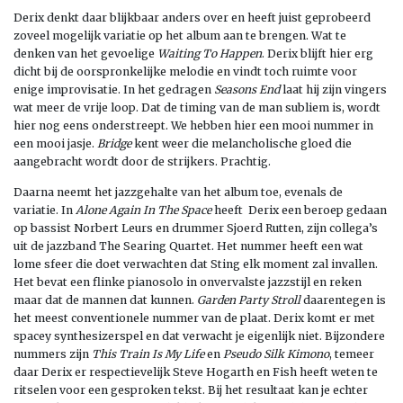
Derix denkt daar blijkbaar anders over en heeft juist geprobeerd
zoveel mogelijk variatie op het album aan te brengen. Wat te
denken van het gevoelige
Waiting To Happen
. Derix blijft hier erg
dicht bij de oorspronkelijke melodie en vindt toch ruimte voor
enige improvisatie. In het gedragen
Seasons End
laat hij zijn vingers
wat meer de vrije loop. Dat de timing van de man subliem is, wordt
hier nog eens onderstreept. We hebben hier een mooi nummer in
een mooi jasje.
Bridge
kent weer die melancholische gloed die
aangebracht wordt door de strijkers. Prachtig.
Daarna neemt het jazzgehalte van het album toe, evenals de
variatie. In
Alone Again In The Space
heeft Derix een beroep gedaan
op bassist Norbert Leurs en drummer Sjoerd Rutten, zijn collega’s
uit de jazzband The Searing Quartet. Het nummer heeft een wat
lome sfeer die doet verwachten dat Sting elk moment zal invallen.
Het bevat een flinke pianosolo in onvervalste jazzstijl en reken
maar dat de mannen dat kunnen.
Garden Party Stroll
daarentegen is
het meest conventionele nummer van de plaat. Derix komt er met
spacey synthesizerspel en dat verwacht je eigenlijk niet. Bijzondere
nummers zijn
This Train Is My Life
en
Pseudo Silk Kimono
, temeer
daar Derix er respectievelijk Steve Hogarth en Fish heeft weten te
ritselen voor een gesproken tekst. Bij het resultaat kan je echter