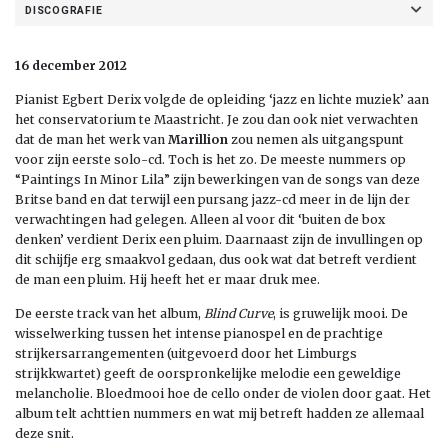
DISCOGRAFIE
16 december 2012
Pianist Egbert Derix volgde de opleiding ‘jazz en lichte muziek’ aan
het conservatorium te Maastricht. Je zou dan ook niet verwachten
dat de man het werk van
Marillion
zou nemen als uitgangspunt
voor zijn eerste solo-cd. Toch is het zo. De meeste nummers op
“Paintings In Minor Lila” zijn bewerkingen van de songs van deze
Britse band en dat terwijl een pursang jazz-cd meer in de lijn der
verwachtingen had gelegen. Alleen al voor dit ‘buiten de box
denken’ verdient Derix een pluim. Daarnaast zijn de invullingen op
dit schijfje erg smaakvol gedaan, dus ook wat dat betreft verdient
de man een pluim. Hij heeft het er maar druk mee.
De eerste track van het album,
Blind Curve
, is gruwelijk mooi. De
wisselwerking tussen het intense pianospel en de prachtige
strijkersarrangementen (uitgevoerd door het Limburgs
strijkkwartet) geeft de oorspronkelijke melodie een geweldige
melancholie. Bloedmooi hoe de cello onder de violen door gaat. Het
album telt achttien nummers en wat mij betreft hadden ze allemaal
deze snit.