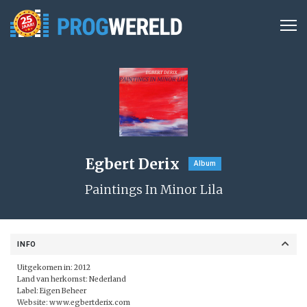
Egbert Derix
Album
Paintings In Minor Lila
INFO
Uitgekomen in: 2012
Land van herkomst: Nederland
Label:
Eigen Beheer
Website:
www.egbertderix.com