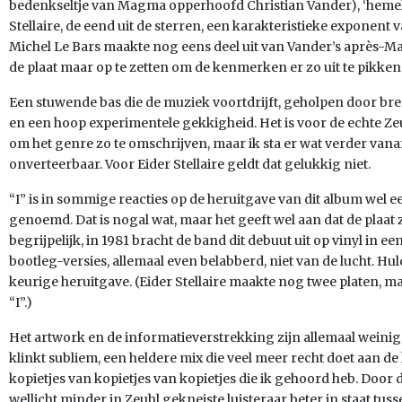
bedenkseltje van Magma opperhoofd Christian Vander), ‘hemelse
Stellaire, de eend uit de sterren, een karakteristieke exponen
Michel Le Bars maakte nog eens deel uit van Vander’s après-M
de plaat maar op te zetten om de kenmerken er zo uit te pikken
Een stuwende bas die de muziek voortdrijft, geholpen door bre
en een hoop experimentele gekkigheid. Het is voor de echte Ze
om het genre zo te omschrijven, maar ik sta er wat verder van
onverteerbaar. Voor Eider Stellaire geldt dat gelukkig niet.
“I” is in sommige reacties op de heruitgave van dit album wel ee
genoemd. Dat is nogal wat, maar het geeft wel aan dat de plaat 
begrijpelijk, in 1981 bracht de band dit debuut uit op vinyl in e
bootleg-versies, allemaal even belabberd, niet van de lucht. Hul
keurige heruitgave. (Eider Stellaire maakte nog twee platen, maa
“I”.)
Het artwork en de informatieverstrekking zijn allemaal wein
klinkt subliem, een heldere mix die veel meer recht doet aan de
kopietjes van kopietjes van kopietjes die ik gehoord heb. Door 
wellicht minder in Zeuhl gekneiste luisteraar beter in staat tus