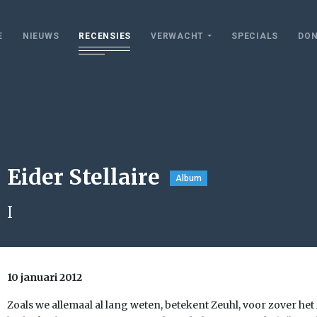
E
NIEUWS
RECENSIES
VERWACHT
SPECIALS
DON
Eider Stellaire
Album
I
10 januari 2012
Zoals we allemaal al lang weten, betekent Zeuhl, voor zover het Ã