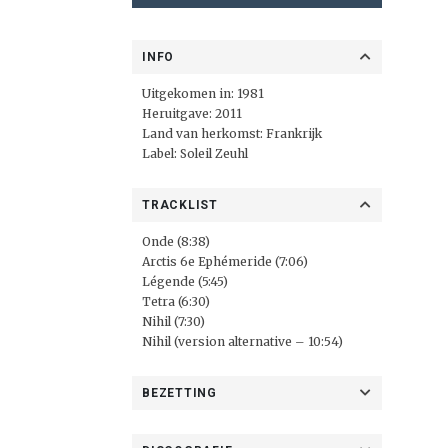
INFO
Uitgekomen in: 1981
Heruitgave: 2011
Land van herkomst: Frankrijk
Label:
Soleil Zeuhl
TRACKLIST
Onde (8:38)
Arctis 6e Ephémeride (7:06)
Légende (5:45)
Tetra (6:30)
Nihil (7:30)
Nihil (version alternative – 10:54)
BEZETTING