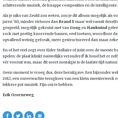
schitterende muziek, de knappe composities en de intelligente 
Als je niks van Zeuhl zou weten, zou je dit album mogelijk als 
jaren ’80, minder virtuoos dan
Brand X
maar wel vanuit dezelf
gespeeld, mogelijk gekruist met van
Gong
en
Hawkwind
gelee
rock met prettig knorrende bassen, veel toetsen, woordloze 
opvallend weinig gefreak, meer gestructureerd dan maar zeker
En of het veel zegt over Eider Stellaire of juist over de meeste 
spelen: de plaat klinkt nauwelijks verouderd! Ik houd het er zelf 
vér vooruit was, maar dit soort nostalgie is de laatste tijd natuu
Geen moment te vroeg dus, deze heruitgave. Een bijzonder we
2012, een onverwachte terugkeer van een klein meesterwerk e
lekkere pot muziek. Fijn om te hebben.
Erik Groeneweg