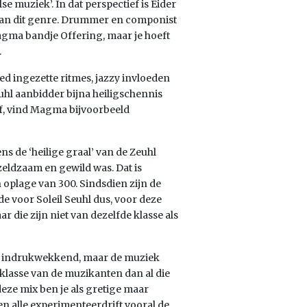
 muziek’. In dat perspectief is Eider
t van dit genre. Drummer en componist
agma bandje Offering, maar je hoeft
.
ed ingezette ritmes, jazzy invloeden
uhl aanbidder bijna heiligschennis
af, vind Magma bijvoorbeeld
ns de ‘heilige graal’ van de Zeuhl
zeldzaam en gewild was. Dat is
en oplage van 300. Sindsdien zijn de
de voor Soleil Seuhl dus, voor deze
r die zijn niet van dezelfde klasse als
ig indrukwekkend, maar de muziek
 klasse van de muzikanten dan al die
deze mix ben je als gretige maar
sen alle experimenteerdrift vooral de