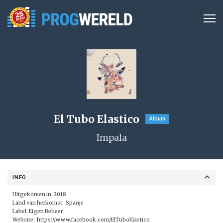
El Tubo Elastico
Album
Impala
INFO
Uitgekomen in: 2018
Land van herkomst: Spanje
Label: Eigen Beheer
Website:
https://www.facebook.com/ElTuboElastico