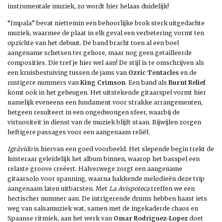
instrumentale muziek, zo wordt hier helaas duidelijk!
“Impala” bevat niettemin een behoorlijke brok sterk uitgedachte
muziek, waarmee de plaat in elk geval een verbetering vormt ten
opzichte van het debuut. De band bracht toen al een boel
aangename schetsen ter gehore, maar nog geen getailleerde
composities. Die tref je hier wel aan! De stijl is te omschrijven als
een kruisbestuiving tussen de jams van
Ozric Tentacles
en de
rustigere nummers van
King Crimson
. Een band als
Burnt Relief
komt ook in het geheugen. Het uitstekende gitaarspel vormt hier
namelijk eveneens een fundament voor strakke arrangementen,
hetgeen resulteert in een ongedwongen sfeer, waarbij de
virtuositeit in dienst van de muziek blijft staan. Bijwijlen zorgen
heftigere passages voor een aangenaam reliëf.
Igrávido
is hiervan een goed voorbeeld. Het slepende begin trekt de
luisteraar geleidelijk het album binnen, waarop het basspel een
relaxte groove creëert. Halverwege zorgt een aangename
gitaarsolo voor spanning, waarna hakkende melodieën deze trip
aangenaam laten uitbarsten. Met
La Avispoteca
treffen we een
hectischer nummer aan. De intrigerende drums hebben haast iets
weg van salsamuziek wat, samen met de ingekaderde chaos en
Spaanse ritmiek, aan het werk van
Omar Rodriguez-Lopez
doet