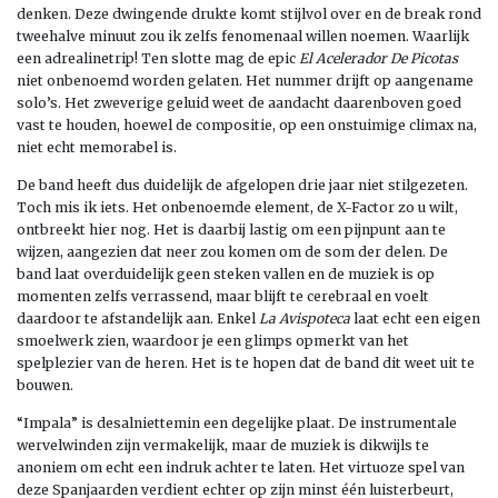
denken. Deze dwingende drukte komt stijlvol over en de break rond
tweehalve minuut zou ik zelfs fenomenaal willen noemen. Waarlijk
een adrealinetrip! Ten slotte mag de epic
El Acelerador De Picotas
niet onbenoemd worden gelaten. Het nummer drijft op aangename
solo’s. Het zweverige geluid weet de aandacht daarenboven goed
vast te houden, hoewel de compositie, op een onstuimige climax na,
niet echt memorabel is.
De band heeft dus duidelijk de afgelopen drie jaar niet stilgezeten.
Toch mis ik iets. Het onbenoemde element, de X-Factor zo u wilt,
ontbreekt hier nog. Het is daarbij lastig om een pijnpunt aan te
wijzen, aangezien dat neer zou komen om de som der delen. De
band laat overduidelijk geen steken vallen en de muziek is op
momenten zelfs verrassend, maar blijft te cerebraal en voelt
daardoor te afstandelijk aan. Enkel
La Avispoteca
laat echt een eigen
smoelwerk zien, waardoor je een glimps opmerkt van het
spelplezier van de heren. Het is te hopen dat de band dit weet uit te
bouwen.
“Impala” is desalniettemin een degelijke plaat. De instrumentale
wervelwinden zijn vermakelijk, maar de muziek is dikwijls te
anoniem om echt een indruk achter te laten. Het virtuoze spel van
deze Spanjaarden verdient echter op zijn minst één luisterbeurt,