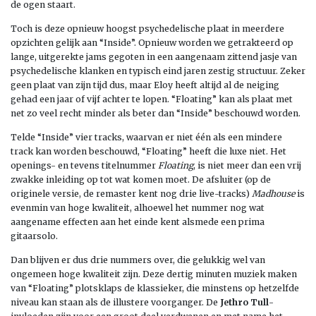
de ogen staart.
Toch is deze opnieuw hoogst psychedelische plaat in meerdere
opzichten gelijk aan “Inside”. Opnieuw worden we getrakteerd op
lange, uitgerekte jams gegoten in een aangenaam zittend jasje van
psychedelische klanken en typisch eind jaren zestig structuur. Zeker
geen plaat van zijn tijd dus, maar Eloy heeft altijd al de neiging
gehad een jaar of vijf achter te lopen. “Floating” kan als plaat met
net zo veel recht minder als beter dan “Inside” beschouwd worden.
Telde “Inside” vier tracks, waarvan er niet één als een mindere
track kan worden beschouwd, “Floating” heeft die luxe niet. Het
openings- en tevens titelnummer
Floating
, is niet meer dan een vrij
zwakke inleiding op tot wat komen moet. De afsluiter (op de
originele versie, de remaster kent nog drie live-tracks)
Madhouse
is
evenmin van hoge kwaliteit, alhoewel het nummer nog wat
aangename effecten aan het einde kent alsmede een prima
gitaarsolo.
Dan blijven er dus drie nummers over, die gelukkig wel van
ongemeen hoge kwaliteit zijn. Deze dertig minuten muziek maken
van “Floating” plotsklaps de klassieker, die minstens op hetzelfde
niveau kan staan als de illustere voorganger. De
Jethro Tull
-