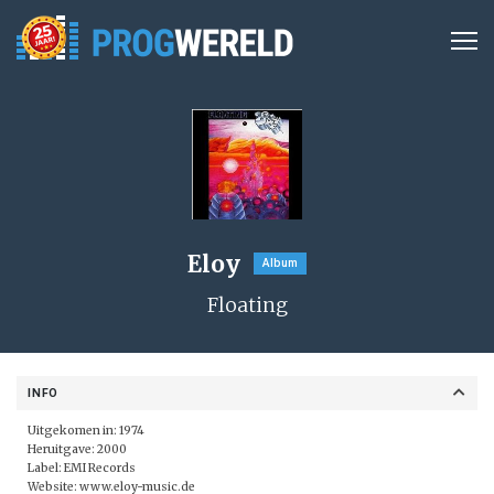
Eloy
Album
Floating
INFO
Uitgekomen in: 1974
Heruitgave: 2000
Label:
EMI Records
Website:
www.eloy-music.de