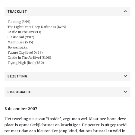
TRACKLIST
Floating (3:59)
The Light From Deep Darkness (14:35)
Castle In The Air (7:13)
Plastic Girl (9:07)
Madhouse (5:15)
Bonustracks:
Future City [live] (4:59)
Castle In The Air [live] (8:08)
Flying High [live] (3:30)
BEZETTING
DISCOGRAFIE
8 december 2007
Het tweelingzusje van “Inside”, zegt men wel. Maar nee hoor, deze
plaat is opmerkelijk bruter en krachtiger. De peuter is uitgegroeid
tot meer dan een kleuter. Een jong kind, dat ons brutaal en wild in