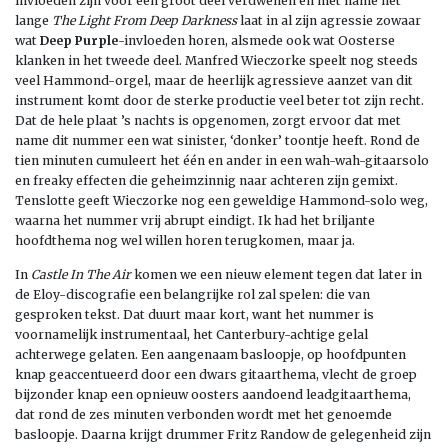
invloeden zijn voor een groot deel verdwenen en met name het
lange
The Light From Deep Darkness
laat in al zijn agressie zowaar
wat
Deep Purple
-invloeden horen, alsmede ook wat Oosterse
klanken in het tweede deel. Manfred Wieczorke speelt nog steeds
veel Hammond-orgel, maar de heerlijk agressieve aanzet van dit
instrument komt door de sterke productie veel beter tot zijn recht.
Dat de hele plaat ’s nachts is opgenomen, zorgt ervoor dat met
name dit nummer een wat sinister, ‘donker’ toontje heeft. Rond de
tien minuten cumuleert het één en ander in een wah-wah-gitaarsolo
en freaky effecten die geheimzinnig naar achteren zijn gemixt.
Tenslotte geeft Wieczorke nog een geweldige Hammond-solo weg,
waarna het nummer vrij abrupt eindigt. Ik had het briljante
hoofdthema nog wel willen horen terugkomen, maar ja.
In
Castle In The Air
komen we een nieuw element tegen dat later in
de Eloy-discografie een belangrijke rol zal spelen: die van
gesproken tekst. Dat duurt maar kort, want het nummer is
voornamelijk instrumentaal, het Canterbury-achtige gelal
achterwege gelaten. Een aangenaam basloopje, op hoofdpunten
knap geaccentueerd door een dwars gitaarthema, vlecht de groep
bijzonder knap een opnieuw oosters aandoend leadgitaarthema,
dat rond de zes minuten verbonden wordt met het genoemde
basloopje. Daarna krijgt drummer Fritz Randow de gelegenheid zijn