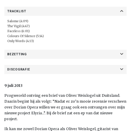
TRACKLIST
Salome (4:09)
The Vigil (4:47)
Faceless (6:01)
Colours Of Silence (5:14)
Only Words (4:13)
BEZETTING
DISCOGRAFIE
9 juli 2013
Progwereld ontving een brief van Oliver Weislogel uit Duitsland.
Daarin begint hij als volgt: “Nadat er zo’n mooie recensie verscheen
over Dorian Opera willen we er graag ook een ontvangen over mijn
nieuwe project Elyria…”. Bij de brief zat een ep van dat nieuwe
project.
Ik kan me zowel Dorian Opera als Oliver Weislogel, gitarist van