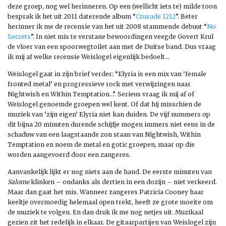
deze groep, nog wel herinneren. Op een (wellicht iets te) milde toon
besprak ik het uit 2011 daterende album “
Crusade 1212
”. Beter
herinner ik me de recensie van het uit 2008 stammende debuut “
No
Secrets
”. In niet mis te verstane bewoordingen veegde Govert Krul
de vloer van een spoorwegtoilet aan met de Duitse band. Dus vraag
ik mij af welke recensie Weislogel eigenlijk bedoelt…
Weislogel gaat in zijn brief verder: “Elyria is een mix van ‘female
fronted metal’ en progressieve rock met verwijzingen naar
Nightwish en Within Temptation…”. Serieus vraag ik mij af of
Weislogel genoemde groepen wel kent. Of dat hij misschien de
muziek van ‘zijn eigen’ Elyria niet kan duiden. De vijf nummers op
dit bijna 20 minuten durende schijfje mogen immers niet eens in de
schaduw van een laagstaande zon staan van Nightwish, Within
Temptation en noem de metal en gotic groepen, maar op die
worden aangevoerd door een zangeres.
Aanvankelijk lijkt er nog niets aan de hand. De eerste minuten van
Salome
klinken – ondanks als dertien in een dozijn – niet verkeerd.
Maar dan gaat het mis. Wanneer zangeres Patricia Cooney haar
keeltje overmoedig helemaal open trekt, heeft ze grote moeite om
de muziek te volgen. En dan druk ik me nog netjes uit. Muzikaal
gezien zit het redelijk in elkaar. De gitaarpartijen van Weislogel zijn