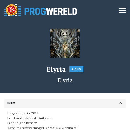
Elyria
Album
Elyria
INFO
Uitgekomen in: 2013
Land van herkomst: Duitsland
Label: eigen beheer
Website en luistermogelijkheid:
www.elyria.eu