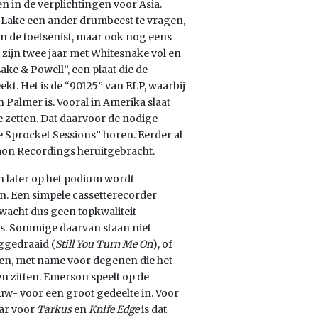
en in de verplichtingen voor Asia.
Lake een ander drumbeest te vragen,
an de toetsenist, maar ook nog eens
zijn twee jaar met Whitesnake vol en
e & Powell”, een plaat die de
kt. Het is de “90125” van ELP, waarbij
 Palmer is. Vooral in Amerika slaat
 zetten. Dat daarvoor de nodige
e Sprocket Sessions” horen. Eerder al
emon Recordings heruitgebracht.
n later op het podium wordt
on. Een simpele cassetterecorder
wacht dus geen topkwaliteit
. Sommige daarvan staan niet
eggedraaid (
Still You Turn Me On
), of
nen, met name voor degenen die het
 zitten. Emerson speelt op de
w- voor een groot gedeelte in. Voor
aar voor
Tarkus
en
Knife Edge
is dat