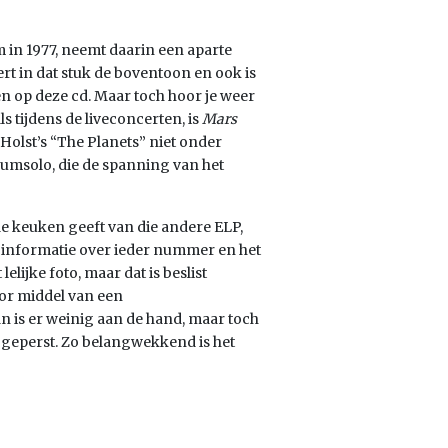
 in 1977, neemt daarin een aparte
rt in dat stuk de boventoon en ook is
n op deze cd. Maar toch hoor je weer
 tijdens de liveconcerten, is
Mars
olst’s “The Planets” niet onder
drumsolo, die de spanning van het
 de keuken geeft van die andere ELP,
e informatie over ieder nummer en het
lijke foto, maar dat is beslist
oor middel van een
n is er weinig aan de hand, maar toch
ijgeperst. Zo belangwekkend is het