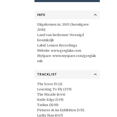
INFO
Uitgekomen in: 2003 (heruitgave:
2010)
Land van herkomst: Verenigd
Koninkrijk
Label:
Lemon Recordings
Website:
www.greglake.com
MySpace:
www.myspace.com/greglak
euk
TRACKLIST
The Score (9:22)
Learning To Fly (3:59)
The Miracle (6:44)
Knife Edge (5:39)
Tarkus (10:19)
Pictures At An Exhibition (5:35)
Lucky Man (0:47)