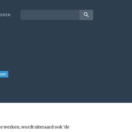
search
EREN
bum
e werken, wordt uiteraard ook ‘de