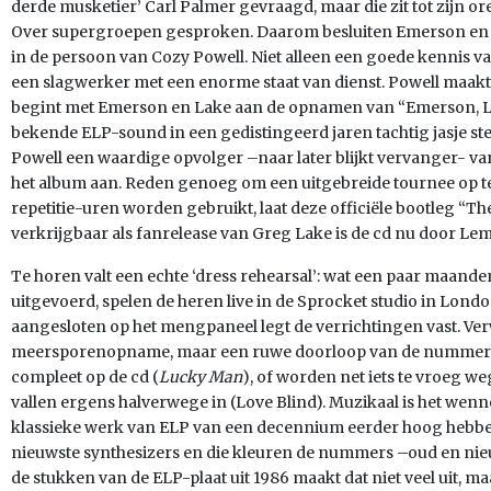
derde musketier’ Carl Palmer gevraagd, maar die zit tot zijn or
Over supergroepen gesproken. Daarom besluiten Emerson en 
in de persoon van Cozy Powell. Niet alleen een goede kennis v
een slagwerker met een enorme staat van dienst. Powell maakt 
begint met Emerson en Lake aan de opnamen van “Emerson, Lak
bekende ELP-sound in een gedistingeerd jaren tachtig jasje stee
Powell een waardige opvolger –naar later blijkt vervanger- van
het album aan. Reden genoeg om een uitgebreide tournee op te
repetitie-uren worden gebruikt, laat deze officiële bootleg “Th
verkrijgbaar als fanrelease van Greg Lake is de cd nu door L
Te horen valt een echte ‘dress rehearsal’: wat een paar maande
uitgevoerd, spelen de heren live in de Sprocket studio in Lond
aangesloten op het mengpaneel legt de verrichtingen vast. Ver
meersporenopname, maar een ruwe doorloop van de nummers
compleet op de cd (
Lucky Man
), of worden net iets te vroeg w
vallen ergens halverwege in (Love Blind). Muzikaal is het wen
klassieke werk van ELP van een decennium eerder hoog hebben
nieuwste synthesizers en die kleuren de nummers –oud en nieu
de stukken van de ELP-plaat uit 1986 maakt dat niet veel uit, m