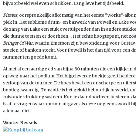
bijvoorbeeld wel even schrikken. Lang leve het tijdsbeeld.
Pirates
, oorspronkelijk afkomstig van het eerste “Works”-album
plek in. Het sublieme drum- en baswerk van Powell en Lake voe
de zang van Lake een stuk overtuigender dan in andere stukke
die dunne toetsen er doorheen… Het echte hoogtepunt, net zoals
Bringer Of War
, waarin Emerson zijn bewondering voor Gustav H
stoelen of banken steekt. Voor Powell is het dan tijd voor een 
nummer ten goede komt.
Al met al een aardige cd van bijna 80 minuten die een kijkje in
op weg naar het podium. Het bijgeleverde boekje geeft helder
verloop van de tournee. De hoes bevat een onscherpe en uiterst le
bootleg-waardig. Tenslotte is het geluid behoorlijk bewerkt, d
ruisonderdrukkingsysteem. Kun je daar doorheen luisteren, da
is af te vragen waarom zo’n uitgave als deze nog eens wordt b
allemaal niet.
Wouter Bessels