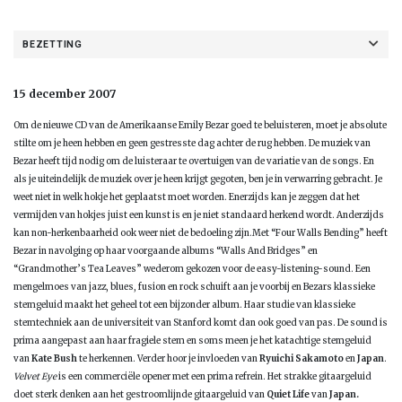
BEZETTING
15 december 2007
Om de nieuwe CD van de Amerikaanse Emily Bezar goed te beluisteren, moet je absolute
stilte om je heen hebben en geen gestresste dag achter de rug hebben. De muziek van
Bezar heeft tijd nodig om de luisteraar te overtuigen van de variatie van de songs. En
als je uiteindelijk de muziek over je heen krijgt gegoten, ben je in verwarring gebracht. Je
weet niet in welk hokje het geplaatst moet worden. Enerzijds kan je zeggen dat het
vermijden van hokjes juist een kunst is en je niet standaard herkend wordt. Anderzijds
kan non-herkenbaarheid ook weer niet de bedoeling zijn.
Met “Four Walls Bending” heeft
Bezar in navolging op haar voorgaande albums “Walls And Bridges” en
“Grandmother’s Tea Leaves” wederom gekozen voor de easy-listening-sound. Een
mengelmoes van jazz, blues, fusion en rock schuift aan je voorbij en Bezars klassieke
stemgeluid maakt het geheel tot een bijzonder album. Haar studie van klassieke
stemtechniek aan de universiteit van Stanford komt dan ook goed van pas. De sound is
prima aangepast aan haar fragiele stem en soms meen je het katachtige stemgeluid
van
Kate Bush
te herkennen. Verder hoor je invloeden van
Ryuichi Sakamoto
en
Japan
.
Velvet Eye
is een commerciële opener met een prima refrein. Het strakke gitaargeluid
doet sterk denken aan het gestroomlijnde gitaargeluid van
Quiet Life
van
Japan.