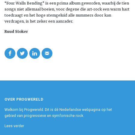
“Four Walls Bending” is een prima album geworden, waarbij de tien
songs niet allemaal boeien, voor degene die art-rock een warm hart
toedraagt en het hoge stemgeluid alle nummers door kan
verdragen, is het zeker een aanrader.
Ruud Stoker
OVER PROGWERELD
Welkom bij Progwereld. Dit is dé Nederlandse webpagina op het
gebied van progressieve en symfonische rock.
Lees verder