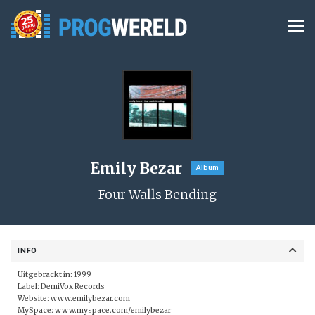
Emily Bezar
Album
Four Walls Bending
INFO
Uitgebrackt in: 1999
Label:
DemiVox Records
Website:
www.emilybezar.com
MySpace:
www.myspace.com/emilybezar