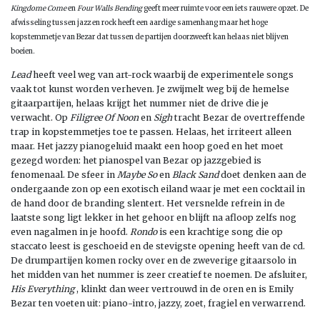
Kingdome Come
en
Four Walls Bending
geeft meer ruimte voor een iets rauwere opzet. De
afwisseling tussen jazz en rock heeft een aardige samenhang maar het hoge
kopstemmetje van Bezar dat tussen de partijen doorzweeft kan helaas niet blijven
boeien.
Lead
heeft veel weg van art-rock waarbij de experimentele songs
vaak tot kunst worden verheven. Je zwijmelt weg bij de hemelse
gitaarpartijen, helaas krijgt het nummer niet de drive die je
verwacht. Op
Filigree Of Noon
en
Sigh
tracht Bezar de overtreffende
trap in kopstemmetjes toe te passen. Helaas, het irriteert alleen
maar. Het jazzy pianogeluid maakt een hoop goed en het moet
gezegd worden: het pianospel van Bezar op jazzgebied is
fenomenaal. De sfeer in
Maybe So
en
Black Sand
doet denken aan de
ondergaande zon op een exotisch eiland waar je met een cocktail in
de hand door de branding slentert. Het versnelde refrein in de
laatste song ligt lekker in het gehoor en blijft na afloop zelfs nog
even nagalmen in je hoofd.
Rondo
is een krachtige song die op
staccato leest is geschoeid en de stevigste opening heeft van de cd.
De drumpartijen komen rocky over en de zweverige gitaarsolo in
het midden van het nummer is zeer creatief te noemen. De afsluiter,
His Everything
, klinkt dan weer vertrouwd in de oren en is Emily
Bezar ten voeten uit: piano-intro, jazzy, zoet, fragiel en verwarrend.