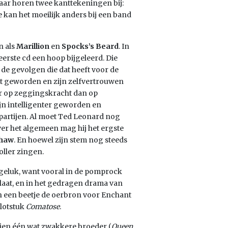
Daar horen twee kanttekeningen bij:
e kan het moeilijk anders bij een band
n als
Marillion
en
Spocks’s Beard
. In
eerste cd een hoop bijgeleerd. Die
 de gevolgen die dat heeft voor de
at geworden en zijn zelfvertrouwen
r op zeggingskracht dan op
ijn intelligenter geworden en
partijen. Al moet Ted Leonard nog
ver het algemeen mag hij het ergste
haw
. En hoewel zijn stem nog steeds
oller zingen.
ngeluk, want vooral in de pomprock
 plaat, en in het gedragen drama van
och een beetje de oerbron voor Enchant
slotstuk
Comatose
.
ien één wat zwakkere broeder (
Queen