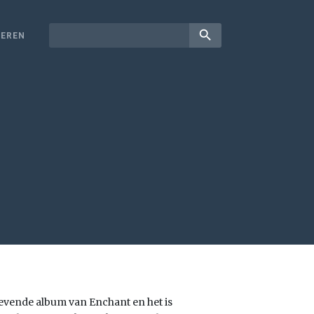
search
EREN
t zevende album van Enchant en het is