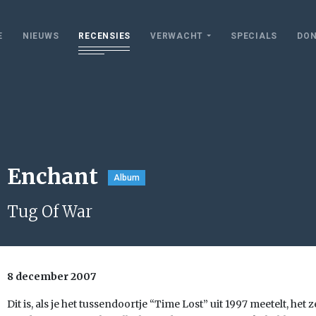
E
NIEUWS
RECENSIES
VERWACHT
SPECIALS
DON
Enchant
Album
Tug Of War
8 december 2007
Dit is, als je het tussendoortje “Time Lost” uit 1997 meetelt, he