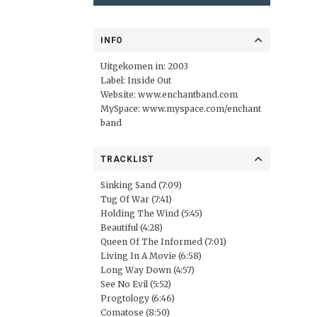
INFO
Uitgekomen in: 2003
Label:
Inside Out
Website:
www.enchantband.com
MySpace:
www.myspace.com/enchant
band
TRACKLIST
Sinking Sand (7:09)
Tug Of War (7:41)
Holding The Wind (5:45)
Beautiful (4:28)
Queen Of The Informed (7:01)
Living In A Movie (6:58)
Long Way Down (4:57)
See No Evil (5:52)
Progtology (6:46)
Comatose (8:50)