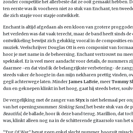
zonder competitie het allerbeste dat ze ooit gemaakt hebben. 
ten eerste was ik voorheen niet zo stuk van Enchant, ten tweed
die zich stapje voor stapje ontwikkelt.
Enchant is altijd afgedaan als een kloon van grotere proggode
het verleden was dat vaak terecht, maar de band heeft sinds de 
ontwikkeling bewijst zich gelukkig vooral in de composities en
muziek. Veelschrijver Douglas Ott is een componist van forma
hoor je met name in de beheersing. Enchant vertrouwt nu mee
spektakel. Er is veel meer aandacht voor details, de nummers z
daarmee -en dat vind ik de belangrijkste verbetering- de zang
steeds vaker de hoogte in dan mijn nekharen prettig vinden, o
gegil achterwege laten. Minder
James LaBrie
, meer
Tommy S
dun en geknepen klinkt in het hoog, gaat hij steeds beter, soulv
De vergelijking met de zanger van
Styx
is niet helemaal per o
van het openingsnummer
Sinking Sand
, het beste stuk van de
Beautiful
, de ballade, hoor ik deze band terug. Marillion, dat t
was, klinkt alleen nog na in de schitterende gitaarsolo van het 
“Tug Of War” bevat geen enkel slecht nummer, hooguit missch