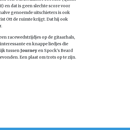
it) en dat is geen slechte score voor
halve genoemde uitschieters is ook
st Ott de ruimte krijgt. Dat hij ook
.
geen racewedstrijdjes op de gitaarhals,
nteressante en knappe liedjes die
lijk tussen
Journey
en Spock’s Beard
evonden. Een plaat om trots op te zijn.