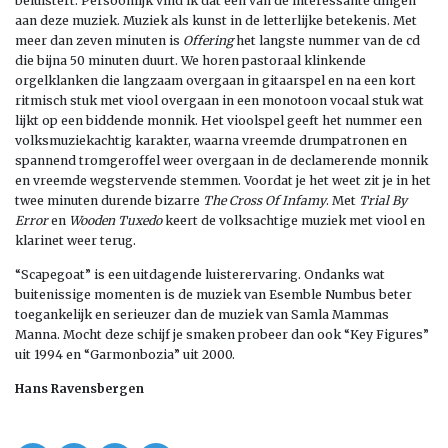
beluistert. Persoonlijk vind ik dat een van de interessante dingen
aan deze muziek. Muziek als kunst in de letterlijke betekenis. Met
meer dan zeven minuten is
Offering
het langste nummer van de cd
die bijna 50 minuten duurt. We horen pastoraal klinkende
orgelklanken die langzaam overgaan in gitaarspel en na een kort
ritmisch stuk met viool overgaan in een monotoon vocaal stuk wat
lijkt op een biddende monnik. Het vioolspel geeft het nummer een
volksmuziekachtig karakter, waarna vreemde drumpatronen en
spannend tromgeroffel weer overgaan in de declamerende monnik
en vreemde wegstervende stemmen. Voordat je het weet zit je in het
twee minuten durende bizarre
The Cross Of Infamy
. Met
Trial By
Error
en
Wooden Tuxedo
keert de volksachtige muziek met viool en
klarinet weer terug.
“Scapegoat” is een uitdagende luisterervaring. Ondanks wat
buitenissige momenten is de muziek van Esemble Numbus beter
toegankelijk en serieuzer dan de muziek van Samla Mammas
Manna. Mocht deze schijf je smaken probeer dan ook “Key Figures”
uit 1994 en “Garmonbozia” uit 2000.
Hans Ravensbergen