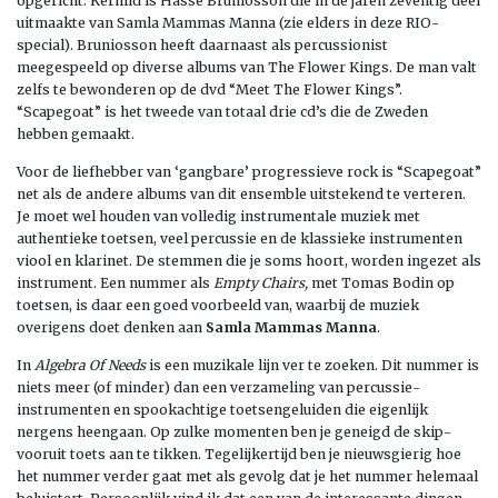
opgericht. Kernlid is Hasse Bruniosson die in de jaren zeventig deel
uitmaakte van Samla Mammas Manna (zie elders in deze RIO-
special). Bruniosson heeft daarnaast als percussionist
meegespeeld op diverse albums van The Flower Kings. De man valt
zelfs te bewonderen op de dvd “Meet The Flower Kings”.
“Scapegoat” is het tweede van totaal drie cd’s die de Zweden
hebben gemaakt.
Voor de liefhebber van ‘gangbare’ progressieve rock is “Scapegoat”
net als de andere albums van dit ensemble uitstekend te verteren.
Je moet wel houden van volledig instrumentale muziek met
authentieke toetsen, veel percussie en de klassieke instrumenten
viool en klarinet. De stemmen die je soms hoort, worden ingezet als
instrument. Een nummer als
Empty Chairs,
met Tomas Bodin op
toetsen, is daar een goed voorbeeld van, waarbij de muziek
overigens doet denken aan
Samla Mammas Manna
.
In
Algebra Of Needs
is een muzikale lijn ver te zoeken. Dit nummer is
niets meer (of minder) dan een verzameling van percussie-
instrumenten en spookachtige toetsengeluiden die eigenlijk
nergens heengaan. Op zulke momenten ben je geneigd de skip-
vooruit toets aan te tikken. Tegelijkertijd ben je nieuwsgierig hoe
het nummer verder gaat met als gevolg dat je het nummer helemaal