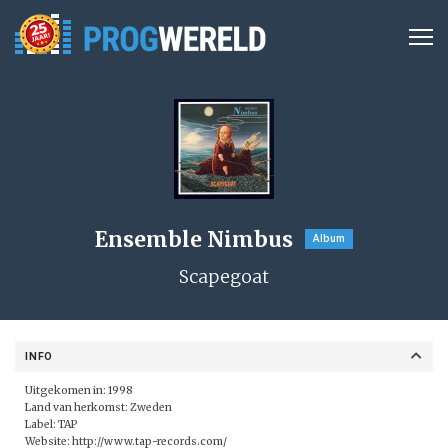
Ensemble Nimbus
Album
Scapegoat
INFO
Uitgekomen in: 1998
Land van herkomst: Zweden
Label:
TAP
Website:
http://www.tap-records.com/