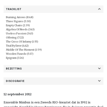
TRACKLIST
Burning Arrows (8:48)
Three Figures (5:30)
Empty Chairs (2:39)
Algebra Of Needs (3:43)
Useless Passion (3:43)
Offering (7:22)
The Cross Of Infamy (1:55)
Trial By Error (4:42)
Middle Of The Moment (1:59)
Wooden Tuxedo (5:17)
Epigram (3:26)
BEZETTING
DISCOGRAFIE
12 september 2012
Ensemble Nimbus is een Zweeds RIO-kwartet dat in 1992 is