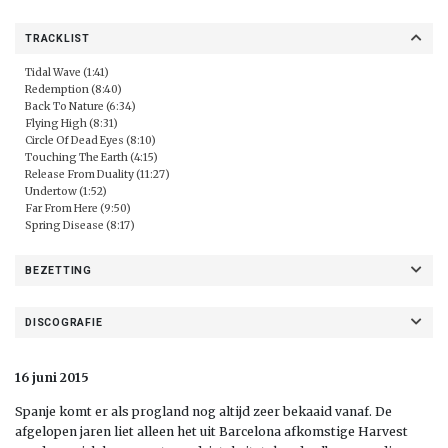
TRACKLIST
Tidal Wave (1:41)
Redemption (8:40)
Back To Nature (6:34)
Flying High (8:31)
Circle Of Dead Eyes (8:10)
Touching The Earth (4:15)
Release From Duality (11:27)
Undertow (1:52)
Far From Here (9:50)
Spring Disease (8:17)
BEZETTING
DISCOGRAFIE
16 juni 2015
Spanje komt er als progland nog altijd zeer bekaaid vanaf. De
afgelopen jaren liet alleen het uit Barcelona afkomstige Harvest