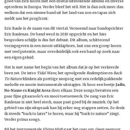
goed van zich horen met een drietal uitstekende albums en diverse
optredens in Europa. Verder bleef het stil. Het is dan ook meer dan
welkom dat een nieuwe band uit het land van zon en tapas zich
meldt aan het progfront.
Eric Baule is de naam van dit viertal. Vernoemd naar bandoprichter
Eric Baulenas. De band werd in 2010 opgericht en het hier
besproken schijfje is dus het debuut. Dit album, schitterend
vormgegeven in een mooie uitklaphoes, laat ons een groep horen
met veel potentie, maar overduidelijk ook een band op zoek naar
een eigen geluid.
Het is met name het begin van het album dat je op het verkeerde
been zet. De intro
Tidal Wave,
het opvolgende
Redemption
en
Back
To Nature
klinken als prettige neoprog met een redelijk pakkende
melodie en mooie instrumentale uitstapjes. Ik hoor een beetje
Jadis
,
No-Name
en
Knight Area
door elkaar. Deze songs bevatten een
paar fijne gitaarsolo’s en mooi toetsenwerk. De zang van Eric
Baulenas is niet heel sterk, maar past goed bij de muziek. Op het
gebied van zijn uitspraak kan hij zeker nog stappen zetten. Zo denk
ik steeds “back to later” te horen, waar hij “back to nature” zingt.
Verder prima songs.
Bij het instrumentale
Flying High
gaat het roer om. Geen neoprog