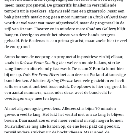
meer, maar progmetal. De gitaarriffs knallen in verschillende
tempo’s uit je speakers, afgewisseld met een gitaarsolo. Maar een
bak gitaarrifs maakt nog geen mooi nummer. In
Circle Of Dead Eyes
wordt er wel weer wat meer afgewisseld, maar de progmetal in de
stijl van
Dream Theater
en in mindere mate
Shadow Gallery
blijft
hangen. Overigens wordt het niveau van deze bands nergens
gehaald. Eric Baulenas is een prima gitarist, maar zoekt hier te veel
de voorgrond.
Soms komen de neoprog en progmetal in positieve zin bij elkaar,
zoals in
Release From Duality, h
ier wel een mooie balans, sterke
zanglijnen en uitstekend gitaarwerk. De naam
X-Panda
komt hier
bij me op. Ook
Far From Here
doet aan deze uit Estland afkomstige
band denken. Afsluiter
Spring Disease
kent vele gezichten en heeft
zelfs een soort ambient tussenstuk. De opbouw is hier erg goed. In
een aantal nummers, waaronder deze, weet de band echt te
overtuigen en je mee te slepen.
Al met al gemengde gevoelens. Allereerst is bijna 70 minuten
gewoon veel te lang. Het lukt het viertal niet om zo lang te blijven
boeien. Daarnaast zou er wat meer eenheid in stijl mogen komen.
Nu zwalken ze nog alle kanten op, de ene keer pakt dit goed uit,
terwijl andere stukken uit de bocht vliegen. Maar goed, de