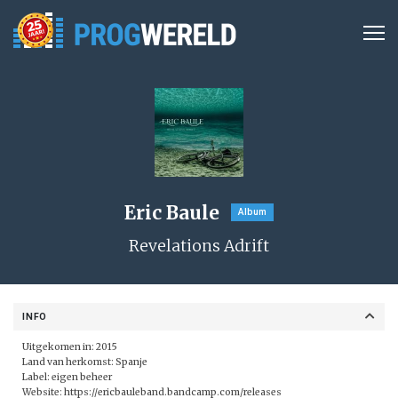
Eric Baule
Album
Revelations Adrift
INFO
Uitgekomen in: 2015
Land van herkomst: Spanje
Label: eigen beheer
Website:
https://ericbauleband.bandcamp.com/releases