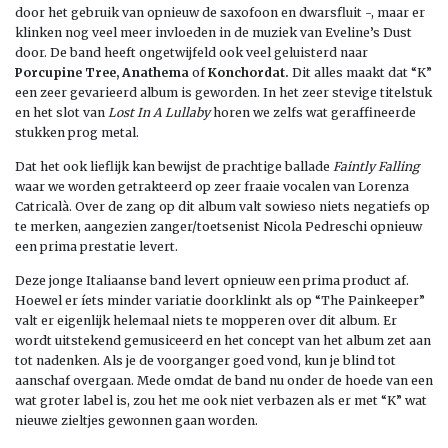
door het gebruik van opnieuw de saxofoon en dwarsfluit -, maar er
klinken nog veel meer invloeden in de muziek van Eveline’s Dust
door. De band heeft ongetwijfeld ook veel geluisterd naar
Porcupine Tree, Anathema
of
Konchordat.
Dit alles maakt dat “K”
een zeer gevarieerd album is geworden. In het zeer stevige titelstuk
en het slot van
Lost In A Lullaby
horen we zelfs wat geraffineerde
stukken prog metal.
Dat het ook lieflijk kan bewijst de prachtige ballade
Faintly Falling
waar we worden getrakteerd op zeer fraaie vocalen van Lorenza
Catricalà. Over de zang op dit album valt sowieso niets negatiefs op
te merken, aangezien zanger/toetsenist Nicola Pedreschi opnieuw
een prima prestatie levert.
Deze jonge Italiaanse band levert opnieuw een prima product af.
Hoewel er íets minder variatie doorklinkt als op “The Painkeeper”
valt er eigenlijk helemaal niets te mopperen over dit album. Er
wordt uitstekend gemusiceerd en het concept van het album zet aan
tot nadenken. Als je de voorganger goed vond, kun je blind tot
aanschaf overgaan. Mede omdat de band nu onder de hoede van een
wat groter label is, zou het me ook niet verbazen als er met “K” wat
nieuwe zieltjes gewonnen gaan worden.