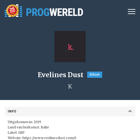
Evelines Dust
Album
K
INFO
Uitgekomen in: 2019
Land van herkomst: Italië
Label: GEP
Website:
https://www.evelinesdust.com/#