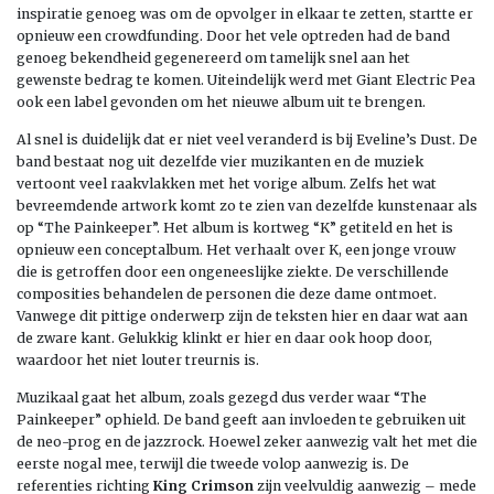
inspiratie genoeg was om de opvolger in elkaar te zetten, startte er
opnieuw een crowdfunding. Door het vele optreden had de band
genoeg bekendheid gegenereerd om tamelijk snel aan het
gewenste bedrag te komen. Uiteindelijk werd met Giant Electric Pea
ook een label gevonden om het nieuwe album uit te brengen.
Al snel is duidelijk dat er niet veel veranderd is bij Eveline’s Dust. De
band bestaat nog uit dezelfde vier muzikanten en de muziek
vertoont veel raakvlakken met het vorige album. Zelfs het wat
bevreemdende artwork komt zo te zien van dezelfde kunstenaar als
op “The Painkeeper”. Het album is kortweg “K” getiteld en het is
opnieuw een conceptalbum. Het verhaalt over K, een jonge vrouw
die is getroffen door een ongeneeslijke ziekte. De verschillende
composities behandelen de personen die deze dame ontmoet.
Vanwege dit pittige onderwerp zijn de teksten hier en daar wat aan
de zware kant. Gelukkig klinkt er hier en daar ook hoop door,
waardoor het niet louter treurnis is.
Muzikaal gaat het album, zoals gezegd dus verder waar “The
Painkeeper” ophield. De band geeft aan invloeden te gebruiken uit
de neo-prog en de jazzrock. Hoewel zeker aanwezig valt het met die
eerste nogal mee, terwijl die tweede volop aanwezig is. De
referenties richting
King Crimson
zijn veelvuldig aanwezig – mede