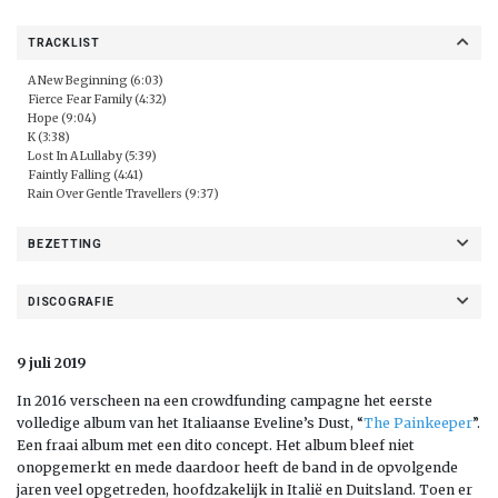
TRACKLIST
A New Beginning (6:03)
Fierce Fear Family (4:32)
Hope (9:04)
K (3:38)
Lost In A Lullaby (5:39)
Faintly Falling (4:41)
Rain Over Gentle Travellers (9:37)
BEZETTING
DISCOGRAFIE
9 juli 2019
In 2016 verscheen na een crowdfunding campagne het eerste
volledige album van het Italiaanse Eveline’s Dust, “
The Painkeeper
”.
Een fraai album met een dito concept. Het album bleef niet
onopgemerkt en mede daardoor heeft de band in de opvolgende
jaren veel opgetreden, hoofdzakelijk in Italië en Duitsland. Toen er