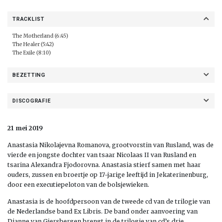
TRACKLIST
The Motherland (6:45)
The Healer (5:42)
The Exile (8:10)
BEZETTING
DISCOGRAFIE
21 mei 2019
Anastasia Nikolajevna Romanova, grootvorstin van Rusland, was de
vierde en jongste dochter van tsaar Nicolaas II van Rusland en
tsarina Alexandra Fjodorovna. Anastasia stierf samen met haar
ouders, zussen en broertje op 17-jarige leeftijd in Jekaterinenburg,
door een executiepeloton van de bolsjewieken.
Anastasia is de hoofdpersoon van de tweede cd van de trilogie van
de Nederlandse band Ex Libris. De band onder aanvoering van
Dianne van Giersbergen brengt in de trilogie van cd’s drie