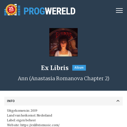
Ex Libris
Album
Ann (Anastasia Romanova Chapter 2)
INFO
Uitgekomen in: 2019
Land van herkomst: Nederland
Label: eigen beheer
Website:
https://exlibrismusic.com/