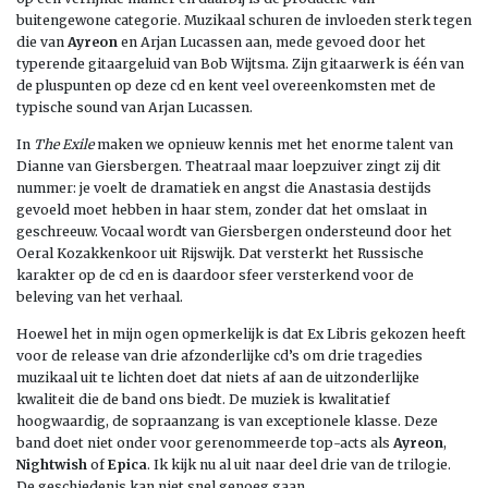
buitengewone categorie. Muzikaal schuren de invloeden sterk tegen
die van
Ayreon
en Arjan Lucassen aan, mede gevoed door het
typerende gitaargeluid van Bob Wijtsma. Zijn gitaarwerk is één van
de pluspunten op deze cd en kent veel overeenkomsten met de
typische sound van Arjan Lucassen.
In
The Exile
maken we opnieuw kennis met het enorme talent van
Dianne van Giersbergen. Theatraal maar loepzuiver zingt zij dit
nummer: je voelt de dramatiek en angst die Anastasia destijds
gevoeld moet hebben in haar stem, zonder dat het omslaat in
geschreeuw. Vocaal wordt van Giersbergen ondersteund door het
Oeral Kozakkenkoor uit Rijswijk. Dat versterkt het Russische
karakter op de cd en is daardoor sfeer versterkend voor de
beleving van het verhaal.
Hoewel het in mijn ogen opmerkelijk is dat Ex Libris gekozen heeft
voor de release van drie afzonderlijke cd’s om drie tragedies
muzikaal uit te lichten doet dat niets af aan de uitzonderlijke
kwaliteit die de band ons biedt. De muziek is kwalitatief
hoogwaardig, de sopraanzang is van exceptionele klasse. Deze
band doet niet onder voor gerenommeerde top-acts als
Ayreon
,
Nightwish
of
Epica
. Ik kijk nu al uit naar deel drie van de trilogie.
De geschiedenis kan niet snel genoeg gaan.