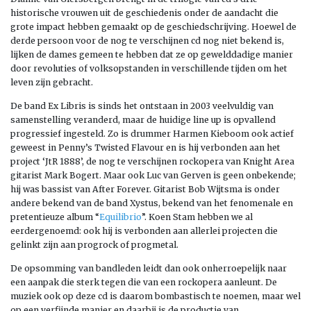
historische vrouwen uit de geschiedenis onder de aandacht die
grote impact hebben gemaakt op de geschiedschrijving. Hoewel de
derde persoon voor de nog te verschijnen cd nog niet bekend is,
lijken de dames gemeen te hebben dat ze op gewelddadige manier
door revoluties of volksopstanden in verschillende tijden om het
leven zijn gebracht.
De band Ex Libris is sinds het ontstaan in 2003 veelvuldig van
samenstelling veranderd, maar de huidige line up is opvallend
progressief ingesteld. Zo is drummer Harmen Kieboom ook actief
geweest in Penny’s Twisted Flavour en is hij verbonden aan het
project ‘JtR 1888’, de nog te verschijnen rockopera van Knight Area
gitarist Mark Bogert. Maar ook Luc van Gerven is geen onbekende;
hij was bassist van After Forever. Gitarist Bob Wijtsma is onder
andere bekend van de band Xystus, bekend van het fenomenale en
pretentieuze album “
Equilibrio
”. Koen Stam hebben we al
eerdergenoemd: ook hij is verbonden aan allerlei projecten die
gelinkt zijn aan progrock of progmetal.
De opsomming van bandleden leidt dan ook onherroepelijk naar
een aanpak die sterk tegen die van een rockopera aanleunt. De
muziek ook op deze cd is daarom bombastisch te noemen, maar wel
op een verfijnde manier en daarbij is de productie van