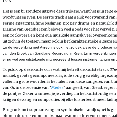
1536.
Het is een bijzondere uitgave deze trilogie, want het is in feite 
wordt uitgegeven. De eerste track gaat gelijk voortvarend van 
Ferme gitaarriffs, fijne baslijnen, proggy drums en natuurlijk
Dianne van Giersbergen beloven veel goeds voor het vervolg. H
een rockopera en kent qua muzikale aanpak veel overeenkomst
uit zich in de toetsen, maar ook in het karakteristieke gitaarge
En de vergelijking met Ayreon is ook niet zo gek als je de producer va
van den Broek van Sandlane Recording in Rijen. En in vergelijkingen 
er nu wel een uitstekende mix gecreëerd tussen instrumentarium en 
Topstuk op deze korte cd is wat mij betreft de kortste track
The
muziek groots gecomponeerd is, is de song geweldig ingezon
vallen in grote woorden is het talent van deze zangeres van bu
van Os in de recensie van “
Medea
” aangeeft; van Giersbergen 
de puntjes. Zeker wanneer je je verdiept in het kortstondige e
krijgen de zang en composities bij elke luisterbeurt meer ladin
Progrock met sopraan zang en symfonische randjes; het is ges
binnen de prog community, maar wanneer je ervoor openstaat is 