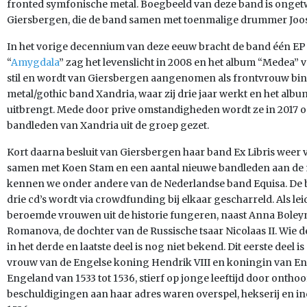
fronted symfonische metal. Boegbeeld van deze band is onget
Giersbergen, die de band samen met toenmalige drummer Joost 
In het vorige decennium van deze eeuw bracht de band één EP 
“
Amygdala
” zag het levenslicht in 2008 en het album “Medea” 
stil en wordt van Giersbergen aangenomen als frontvrouw bi
metal/gothic band Xandria, waar zij drie jaar werkt en het al
uitbrengt. Mede door prive omstandigheden wordt ze in 2017 o
bandleden van Xandria uit de groep gezet.
Kort daarna besluit van Giersbergen haar band Ex Libris weer v
samen met Koen Stam en een aantal nieuwe bandleden aan de m
kennen we onder andere van de Nederlandse band Equisa. De b
drie cd’s wordt via crowdfunding bij elkaar gescharreld. Als lei
beroemde vrouwen uit de historie fungeren, naast Anna Boleyn 
Romanova, de dochter van de Russische tsaar Nicolaas II. Wie de
in het derde en laatste deel is nog niet bekend. Dit eerste deel 
vrouw van de Engelse koning Hendrik VIII en koningin van E
Engeland van 1533 tot 1536, stierf op jonge leeftijd door ontho
beschuldigingen aan haar adres waren overspel, hekserij en inc