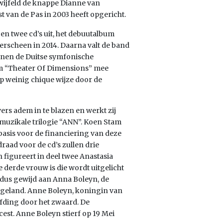
wijfeld de knappe Dianne van
van de Pas in 2003 heeft opgericht.
en twee cd’s uit, het debuutalbum
verscheen in 2014. Daarna valt de band
nnen de Duitse symfonische
bum “Theater Of Dimensions” mee
p weinig chique wijze door de
ers adem in te blazen en werkt zij
uzikale trilogie “ANN”. Koen Stam
asis voor de financiering van deze
draad voor de cd’s zullen drie
figureert in deel twee Anastasia
 derde vrouw is die wordt uitgelicht
is dus gewijd aan Anna Boleyn, de
ngeland. Anne Boleyn, koningin van
ofding door het zwaard. De
est. Anne Boleyn stierf op 19 Mei