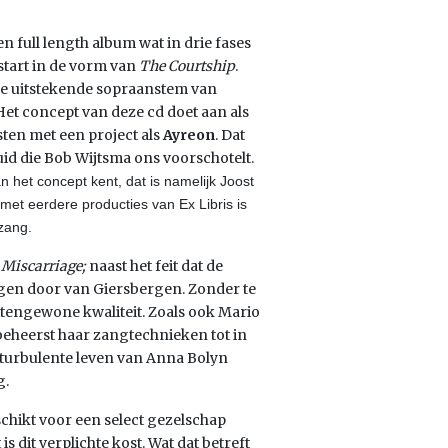
een full length album wat in drie fases
start in de vorm van
The Courtship
.
 de uitstekende sopraanstem van
et concept van deze cd doet aan als
en met een project als
Ayreon
. Dat
luid die Bob Wijtsma ons voorschotelt.
n het concept kent, dat is namelijk Joost
met eerdere producties van Ex Libris is
zang.
 Miscarriage;
naast het feit dat de
gen door van Giersbergen. Zonder te
itengewone kwaliteit. Zoals ook Mario
beheerst haar zangtechnieken tot in
n turbulente leven van Anna Bolyn
g.
chikt voor een select gezelschap
dit verplichte kost. Wat dat betreft