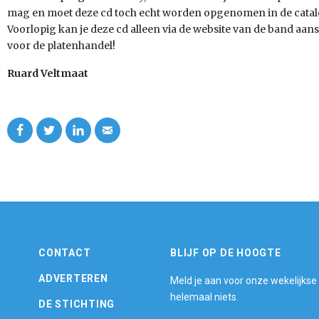
mag en moet deze cd toch echt worden opgenomen in de catal
Voorlopig kan je deze cd alleen via de website van de band aan
voor de platenhandel!
Ruard Veltmaat
CONTACT
BLIJF OP DE HOOGTE
ADVERTEREN
Meld je aan voor onze wekelijkse
helemaal niets.
DE STICHTING