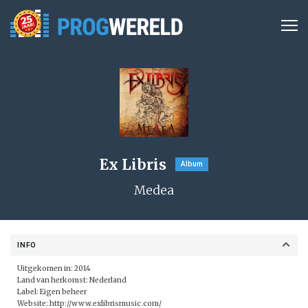
Ex Libris
Album
Medea
INFO
Uitgekomen in: 2014
Land van herkomst: Nederland
Label:
Eigen beheer
Website:
http://www.exlibrismusic.com/