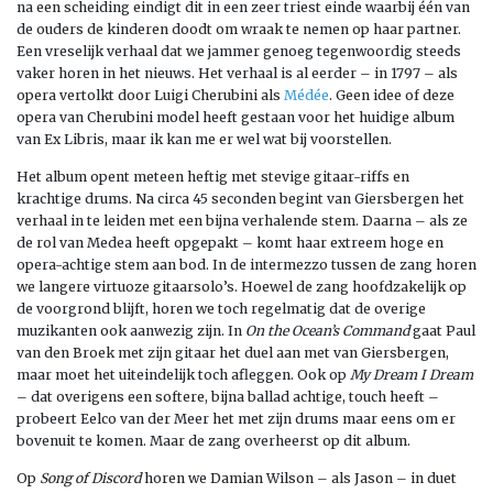
na een scheiding eindigt dit in een zeer triest einde waarbij één van
de ouders de kinderen doodt om wraak te nemen op haar partner.
Een vreselijk verhaal dat we jammer genoeg tegenwoordig steeds
vaker horen in het nieuws. Het verhaal is al eerder – in 1797 – als
opera vertolkt door Luigi Cherubini als
Médée
. Geen idee of deze
opera van Cherubini model heeft gestaan voor het huidige album
van Ex Libris, maar ik kan me er wel wat bij voorstellen.
Het album opent meteen heftig met stevige gitaar-riffs en
krachtige drums. Na circa 45 seconden begint van Giersbergen het
verhaal in te leiden met een bijna verhalende stem. Daarna – als ze
de rol van Medea heeft opgepakt – komt haar extreem hoge en
opera-achtige stem aan bod. In de intermezzo tussen de zang horen
we langere virtuoze gitaarsolo’s. Hoewel de zang hoofdzakelijk op
de voorgrond blijft, horen we toch regelmatig dat de overige
muzikanten ook aanwezig zijn. In
On the Ocean’s Command
gaat Paul
van den Broek met zijn gitaar het duel aan met van Giersbergen,
maar moet het uiteindelijk toch afleggen. Ook op
My Dream I Dream
– dat overigens een softere, bijna ballad achtige, touch heeft –
probeert Eelco van der Meer het met zijn drums maar eens om er
bovenuit te komen. Maar de zang overheerst op dit album.
Op
Song of Discord
horen we Damian Wilson – als Jason – in duet