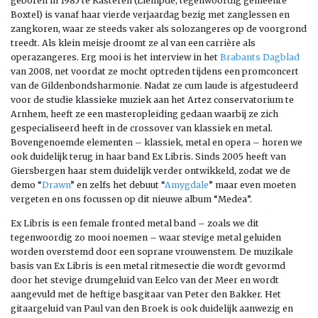
geboren in 1985 te Kasteren (Liempde, tegenwoordig gemeente
Boxtel) is vanaf haar vierde verjaardag bezig met zanglessen en
zangkoren, waar ze steeds vaker als solozangeres op de voorgrond
treedt. Als klein meisje droomt ze al van een carrière als
operazangeres. Erg mooi is het interview in het
Brabants Dagblad
van 2008, net voordat ze mocht optreden tijdens een promconcert
van de Gildenbondsharmonie. Nadat ze cum laude is afgestudeerd
voor de studie klassieke muziek aan het Artez conservatorium te
Arnhem, heeft ze een masteropleiding gedaan waarbij ze zich
gespecialiseerd heeft in de crossover van klassiek en metal.
Bovengenoemde elementen – klassiek, metal en opera – horen we
ook duidelijk terug in haar band Ex Libris. Sinds 2005 heeft van
Giersbergen haar stem duidelijk verder ontwikkeld, zodat we de
demo “
Drawn
” en zelfs het debuut “
Amygdale
” maar even moeten
vergeten en ons focussen op dit nieuwe album “Medea”.
Ex Libris is een female fronted metal band – zoals we dit
tegenwoordig zo mooi noemen – waar stevige metal geluiden
worden overstemd door een soprane vrouwenstem. De muzikale
basis van Ex Libris is een metal ritmesectie die wordt gevormd
door het stevige drumgeluid van Eelco van der Meer en wordt
aangevuld met de heftige basgitaar van Peter den Bakker. Het
gitaargeluid van Paul van den Broek is ook duidelijk aanwezig en