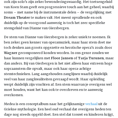
ook zijn solo’s zijn zeker bewonderingswaardig. Het toetsengeluid
van Koen Stam geeft een progressieve touch aan het geheel, waarbij
soms – met name bij de instrumentale delen – de vergelijking met
Dream Theater
te maken valt. Het meest opvallende en ook
duidelijk op de voorgrond aanwezig is toch het zeer specifieke
stemgeluid van Dianne van Giersbergen.
De stem van Dianne van Giersbergen is zeker uniek te noemen. Ik
ben zeker geen kenner van operamuziek, maar haar stem doet me
toch denken aan groots opgezette en heroïsche opera’s zoals door
Wagner
gecomponeerd konden worden. In ons genre zouden we
haar kunnen vergelijken met
Floor Jansen
of
Tarja Turunen
, maar
dan anders. Bij van Gierbergen is het niet alleen haar extreem hoge
sopraanstem die opvalt, maar ook haar opera-achtige
stemtechnieken. Lang aangehouden zanglijnen waarbij duidelijk
veel van haar zangkwaliteiten gevraagd wordt. Haar opleiding
werpt duidelijk zijn vruchten af. Een stem waarvan je overigens wel
moet houden, want het kan ook te overdreven en te aanwezig
overkomen.
Medea is een conceptalbum naar het gelijknamige
verhaal
uit de
Griekse mythologie. Een heel oud verhaal dat overigens heden ten
dage nog steeds opgeld doet. Een stel dat trouwt en kinderen krijgt,