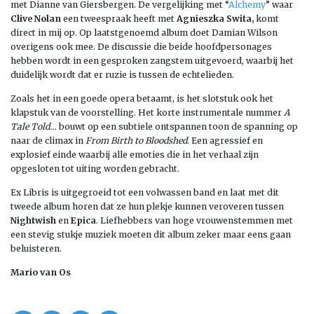
met Dianne van Giersbergen. De vergelijking met “
Alchemy
” waar
Clive Nolan
een tweespraak heeft met
Agnieszka Swita,
komt
direct in mij op. Op laatstgenoemd album doet Damian Wilson
overigens ook mee. De discussie die beide hoofdpersonages
hebben wordt in een gesproken zangstem uitgevoerd, waarbij het
duidelijk wordt dat er ruzie is tussen de echtelieden.
Zoals het in een goede opera betaamt, is het slotstuk ook het
klapstuk van de voorstelling. Het korte instrumentale nummer
A
Tale Told…
bouwt op een subtiele ontspannen toon de spanning op
naar de climax in
From Birth to Bloodshed
. Een agressief en
explosief einde waarbij alle emoties die in het verhaal zijn
opgesloten tot uiting worden gebracht.
Ex Libris is uitgegroeid tot een volwassen band en laat met dit
tweede album horen dat ze hun plekje kunnen veroveren tussen
Nightwish
en
Epica
. Liefhebbers van hoge vrouwenstemmen met
een stevig stukje muziek moeten dit album zeker maar eens gaan
beluisteren.
Mario van Os