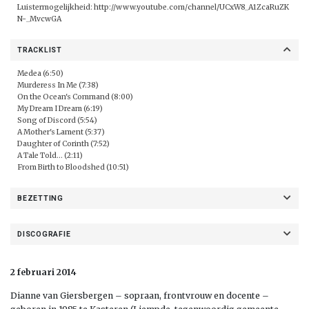
Luistermogelijkheid:
http://www.youtube.com/channel/UCxW8_A1ZcaRuZK
N-_MvcwGA
TRACKLIST
Medea (6:50)
Murderess In Me (7:38)
On the Ocean's Command (8:00)
My Dream I Dream (6:19)
Song of Discord (5:54)
A Mother's Lament (5:37)
Daughter of Corinth (7:52)
A Tale Told... (2:11)
From Birth to Bloodshed (10:51)
BEZETTING
DISCOGRAFIE
2 februari 2014
Dianne van Giersbergen – sopraan, frontvrouw en docente –