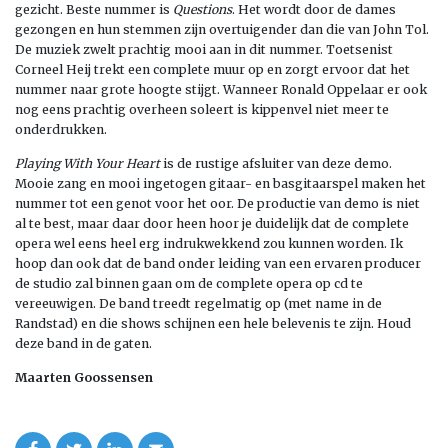
gezicht.
Beste nummer is
Questions
. Het wordt door de dames
gezongen en hun stemmen zijn overtuigender dan die van John Tol.
De muziek zwelt prachtig mooi aan in dit nummer. Toetsenist
Corneel Heij trekt een complete muur op en zorgt ervoor dat het
nummer naar grote hoogte stijgt. Wanneer Ronald Oppelaar er ook
nog eens prachtig overheen soleert is kippenvel niet meer te
onderdrukken.
Playing With Your Heart
is de rustige afsluiter van deze demo.
Mooie zang en mooi ingetogen gitaar- en basgitaarspel maken het
nummer tot een genot voor het oor.
De productie van demo is niet
al te best, maar daar door heen hoor je duidelijk dat de complete
opera wel eens heel erg indrukwekkend zou kunnen worden. Ik
hoop dan ook dat de band onder leiding van een ervaren producer
de studio zal binnen gaan om de complete opera op cd te
vereeuwigen. De band treedt regelmatig op (met name in de
Randstad) en die shows schijnen een hele belevenis te zijn. Houd
deze band in de gaten.
Maarten Goossensen