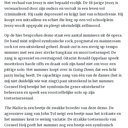
Het verhaal van Jessy is niet bepaald vrolijk. De 18-jarige Jessy is
verwaarloosd door zijn ouders en vervalt in een leven vol
criminaliteit. Hij raakt depressief en krijgt last van schizofrenie. Hij
koopt een mitrailleur en schiet die leeg op een vol schoolplein.
Jessy wordt opgepakt en pleegt uiteindelijk zelfmoord.
Op de hier besproken demo staat een aantal nummers uit de opera.
De band mixt stijlvol symfonische rock, progmetal en mainstream
rock tot een uitstekend geheel.
Break-out
is een stevig up-tempo
nummer met een zeer sterke basgitaar en mooi toetsenspel. De
zang is agressief en overtuigend. Gitarist Ronald Oppelaar speelt
moeiteloos harde riffs en draait ook zijn hand niet om voor een
pittige solo. Het nummer loopt over in
Going Down
, dat een licht
jazzy inslag heeft. De rapachtige zang van één van de dames (het is
mij niet duidelijk wie wat zingt) past uitstekend in het nummer.
Corneel Heij bewijst het symfonische genre uitstekend te
beheersen en speelt een voortreffelijke solo op zijn
toetsenarsenaal.
The Malice
is een beetje de zwakke broeder van deze demo. De
agressieve zang van John Tol neigt een beetje naar het irritante en
het nummer kent te weinig variatie. De strakke toetsensolo van
Corneel Heij geeft het nummer nog een beetje een symfonisch