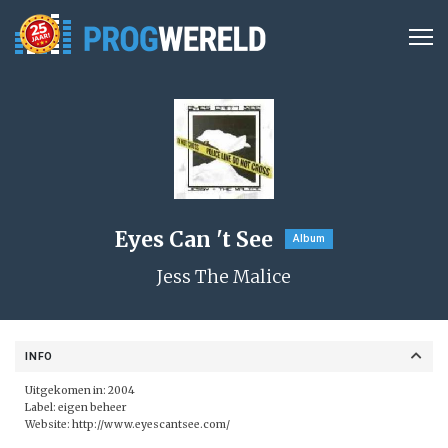
Eyes Can 't See
Album
Jess The Malice
INFO
Uitgekomen in: 2004
Label: eigen beheer
Website:
http://www.eyescantsee.com/