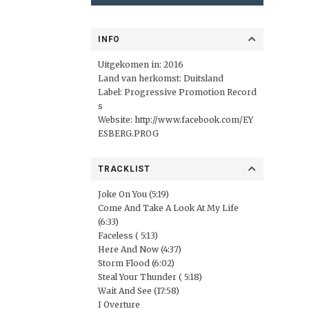
INFO
Uitgekomen in: 2016
Land van herkomst: Duitsland
Label:
Progressive Promotion Record
s
Website:
http://www.facebook.com/EY
ESBERG.PROG
TRACKLIST
Joke On You (5:19)
Come And Take A Look At My Life
(6:33)
Faceless ( 5:13)
Here And Now (4:37)
Storm Flood (6:02)
Steal Your Thunder ( 5:18)
Wait And See (17:58)
I Overture