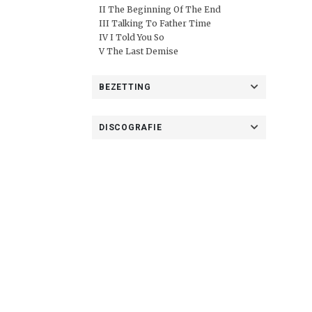
II The Beginning Of The End
III Talking To Father Time
IV I Told You So
V The Last Demise
BEZETTING
DISCOGRAFIE