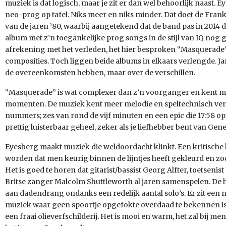
muziek is dat logisch, maar je zit er dan wel behoorlijk naast.
neo-prog op tafel. Niks meer en niks minder. Dat doet de Frank
van de jaren ’80, waarbij aangetekend dat de band pas in 2014 d
album met z’n toegankelijke prog songs in de stijl van IQ nog 
afrekening met het verleden, het hier besproken “Masquerade
composities. Toch liggen beide albums in elkaars verlengde. J
de overeenkomsten hebben, maar over de verschillen.
“Masquerade” is wat complexer dan z’n voorganger en kent m
momenten. De muziek kent meer melodie en speltechnisch vernu
nummers; zes van rond de vijf minuten en een epic die 17:58 op
prettig luisterbaar geheel, zeker als je liefhebber bent van Gen
Eyesberg maakt muziek die weldoordacht klinkt. Een kritisch
worden dat men keurig binnen de lijntjes heeft gekleurd en z
Het is goed te horen dat gitarist/bassist Georg Alfter, toetseni
Britse zanger Malcolm Shuttleworth al jaren samenspelen. De h
aan dadendrang ondanks een redelijk aantal solo’s. Er zit een na
muziek waar geen spoortje opgefokte overdaad te bekennen is. H
een fraai olieverfschilderij. Het is mooi en warm, het zal bij 