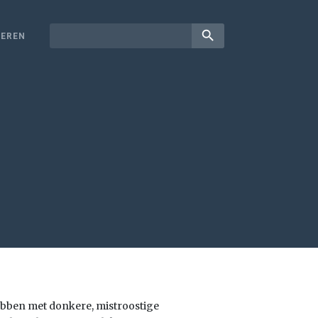
search
EREN
hebben met donkere, mistroostige