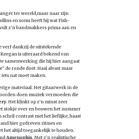
zanger ter wereld,maar naar zijn
Collins en soms heeft hij wat Fish-
j vult z’n bandmakkers prima aan en
verf dankzij de uitstekende
Keegan is uiteraard bekend van
 De samenwerking die hij hier aangaat
de” de ronde doet. Haal alvast maar
t iets nat moet maken.
verige materiaal. Het gitaarwerk in de
kkoorden doen muziek vermoeden die
ery
. Het klinkt op z’n minst zeer
 het stokje over en bouwen het nummer
chril contrast met het lieflijke, haast
 band hier gedreven ritmes en
het altijd toegankelijk te houden.
and
Amenophis
. Met z’n realistische