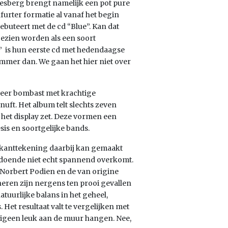
 Eyesberg brengt namelijk een pot pure
furter formatie al vanaf het begin
ebuteert met de cd “Blue”. Kan dat
gezien worden als een soort
” is hun eerste cd met hedendaagse
ammer dan. We gaan het hier niet over
eer bombast met krachtige
ft. Het album telt slechts zeven
 het display zet. Deze vormen een
esis en soortgelijke bands.
e kanttekening daarbij kan gemaakt
odoende niet echt spannend overkomt.
st Norbert Podien en de van origine
eren zijn nergens ten prooi gevallen
tuurlijke balans in het geheel,
et resultaat valt te vergelijken met
menigeen leuk aan de muur hangen. Nee,