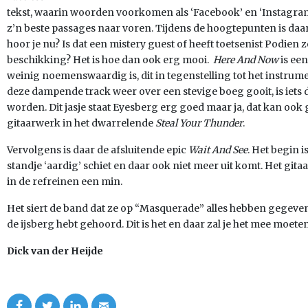
tekst, waarin woorden voorkomen als ‘Facebook’ en ‘Instagram
z’n beste passages naar voren. Tijdens de hoogtepunten is daar 
hoor je nu? Is dat een mistery guest of heeft toetsenist Podien 
beschikking? Het is hoe dan ook erg mooi.
Here And Now
is ee
weinig noemenswaardig is, dit in tegenstelling tot het instrum
deze dampende track weer over een stevige boeg gooit, is iets 
worden. Dit jasje staat Eyesberg erg goed maar ja, dat kan o
gitaarwerk in het dwarrelende
Steal Your Thunder
.
Vervolgens is daar de afsluitende epic
Wait And See
. Het begin 
standje ‘aardig’ schiet en daar ook niet meer uit komt. Het gita
in de refreinen een min.
Het siert de band dat ze op “Masquerade” alles hebben gegeven. 
de ijsberg hebt gehoord. Dit is het en daar zal je het mee moete
Dick van der Heijde