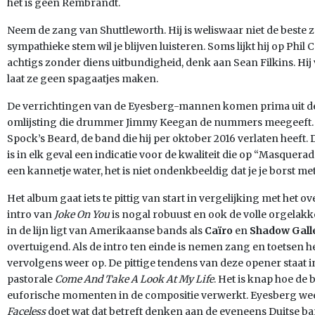
het is geen Rembrandt.
Neem de zang van Shuttleworth. Hij is weliswaar niet de beste 
sympathieke stem wil je blijven luisteren. Soms lijkt hij op Phil 
achtigs zonder diens uitbundigheid, denk aan Sean Filkins. Hi
laat ze geen spagaatjes maken.
De verrichtingen van de Eyesberg-mannen komen prima uit de 
omlijsting die drummer Jimmy Keegan de nummers meegeeft. 
Spock’s Beard, de band die hij per oktober 2016 verlaten heeft.
is in elk geval een indicatie voor de kwaliteit die op “Masquera
een kannetje water, het is niet ondenkbeeldig dat je je borst me
Het album gaat iets te pittig van start in vergelijking met het o
intro van
Joke On You
is nogal robuust en ook de volle orgela
in de lijn ligt van Amerikaanse bands als
Caïro
en
Shadow Gall
overtuigend. Als de intro ten einde is nemen zang en toetsen
vervolgens weer op. De pittige tendens van deze opener staat in s
pastorale
Come And Take A Look At My Life
. Het is knap hoe de
euforische momenten in de compositie verwerkt. Eyesberg weet 
Faceless
doet wat dat betreft denken aan de eveneens Duitse b