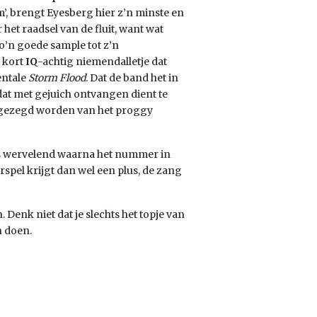
’, brengt Eyesberg hier z’n minste en
het raadsel van de fluit, want wat
zo’n goede sample tot z’n
n kort
IQ
-achtig niemendalletje dat
entale
Storm Flood
. Dat de band het in
dat met gejuich ontvangen dient te
ok gezegd worden van het proggy
is wervelend waarna het nummer in
arspel krijgt dan wel een plus, de zang
Denk niet dat je slechts het topje van
n doen.