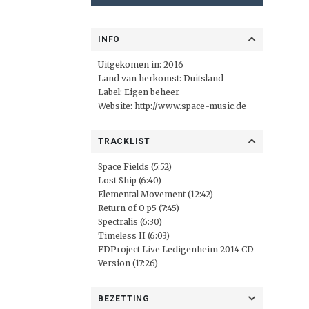
INFO
Uitgekomen in: 2016
Land van herkomst: Duitsland
Label: Eigen beheer
Website:
http://www.space-music.de
TRACKLIST
Space Fields (5:52)
Lost Ship (6:40)
Elemental Movement (12:42)
Return of O p5 (7:45)
Spectralis (6:30)
Timeless II (6:03)
FDProject Live Ledigenheim 2014 CD
Version (17:26)
BEZETTING