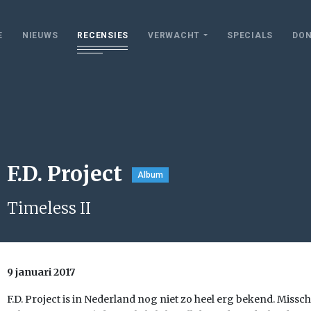
E
NIEUWS
RECENSIES
VERWACHT
SPECIALS
DON
F.D. Project
Album
Timeless II
9 januari 2017
F.D. Project is in Nederland nog niet zo heel erg bekend. Missc