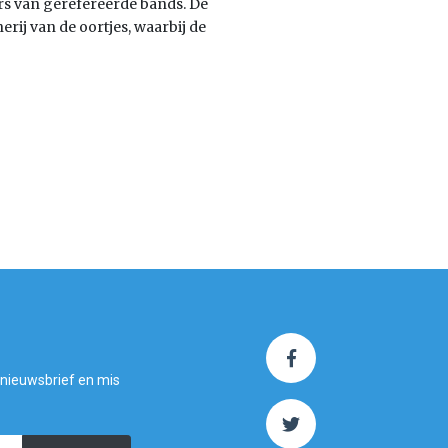
rs van gerefereerde bands. De
rij van de oortjes, waarbij de
 nieuwsbrief en mis