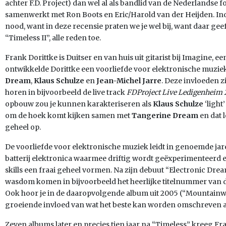
achter F.D. Project) dan wel al als bandlid van de Nederlandse 
samenwerkt met Ron Boots en Eric/Harold van der Heijden. Ind
nood, want in deze recensie praten we je wel bij, want daar geef
“Timeless II”, alle reden toe.
Frank Dorittke is Duitser en van huis uit gitarist bij Imagine, e
ontwikkelde Dorittke een voorliefde voor elektronische muzie
Dream
,
Klaus Schulze
en
Jean-Michel Jarre
. Deze invloeden z
horen in bijvoorbeeld de live track
FDProject Live Ledigenheim 
opbouw zou je kunnen karakteriseren als
Klaus Schulze
‘light
om de hoek komt kijken samen met
Tangerine Dream
en dat 
geheel op.
De voorliefde voor elektronische muziek leidt in genoemde jar
batterij elektronica waarmee driftig wordt geëxperimenteerd e
skills een fraai geheel vormen. Na zijn debuut “Electronic Dreams
wasdom komen in bijvoorbeeld het heerlijke titelnummer van de
Ook hoor je in de daaropvolgende album uit 2005 (“Mountainw
groeiende invloed van wat het beste kan worden omschreven 
Zeven albums later en precies tien jaar na “Timeless” kreeg Fr