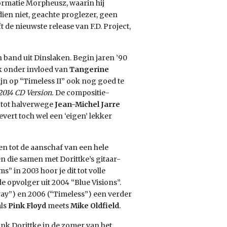
formatie Morpheusz, waarin hij
ien niet, geachte proglezer, geen
t de nieuwste release van F.D. Project,
en band uit Dinslaken. Begin jaren ’90
k onder invloed van
Tangerine
ijn op “Timeless II” ook nog goed te
2014 CD Version.
De compositie-
’ tot halverwege
Jean-Michel Jarre
levert toch wel een ‘eigen’ lekker
en tot de aanschaf van een hele
n die samen met Dorittke’s gitaar-
” in 2003 hoor je dit tot volle
 opvolger uit 2004 “Blue Visions”.
ay”) en 2006 (“Timeless”) een verder
als
Pink Floyd
meets
Mike Oldfield
.
ank Dorittke in de zomer van het