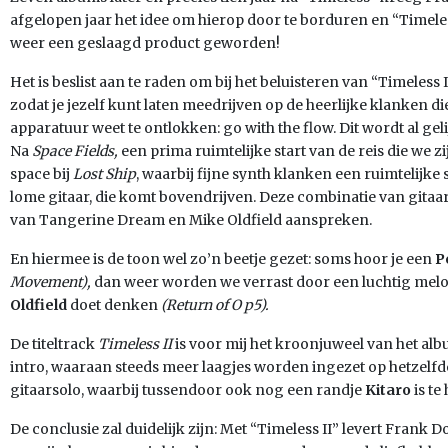
afgelopen jaar het idee om hierop door te borduren en “Timeless 
weer een geslaagd product geworden!
Het is beslist aan te raden om bij het beluisteren van “Timeless I
zodat je jezelf kunt laten meedrijven op de heerlijke klanken die
apparatuur weet te ontlokken: go with the flow. Dit wordt al geli
Na
Space Fields,
een prima ruimtelijke start van de reis die we 
space bij
Lost Ship
, waarbij fijne synth klanken een ruimtelijke
lome gitaar, die komt bovendrijven. Deze combinatie van gitaar
van Tangerine Dream en Mike Oldfield aanspreken.
En hiermee is de toon wel zo’n beetje gezet: soms hoor je een
P
Movement),
dan weer worden we verrast door een luchtig melod
Oldfield
doet denken
(Return of O p5).
De titeltrack
Timeless II
is voor mij het kroonjuweel van het alb
intro, waaraan steeds meer laagjes worden ingezet op hetzelfd
gitaarsolo, waarbij tussendoor ook nog een randje
Kitaro
is te
De conclusie zal duidelijk zijn: Met “Timeless II” levert Frank 