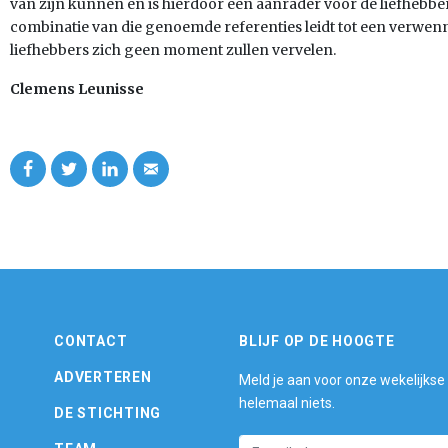
van zijn kunnen en is hierdoor een aanrader voor de liefhebbe
combinatie van die genoemde referenties leidt tot een verwenne
liefhebbers zich geen moment zullen vervelen.
Clemens Leunisse
CONTACT
BLIJF OP DE HOOGTE
ADVERTEREN
Meld je aan voor onze wekelijkse
helemaal niets.
DE STICHTING