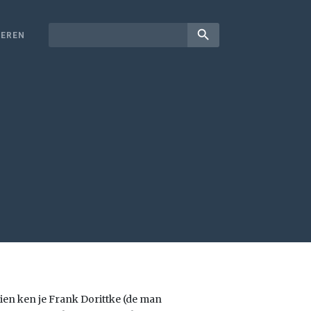
search
EREN
hien ken je Frank Dorittke (de man