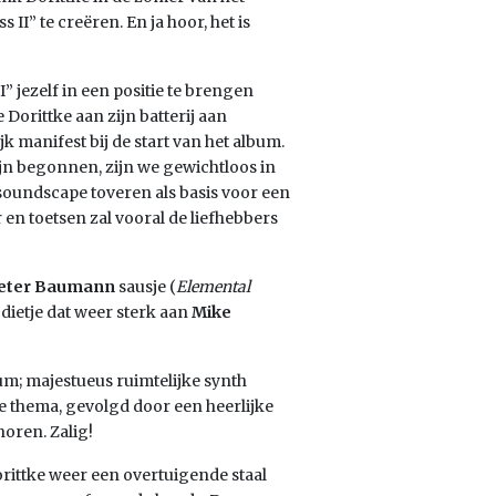
II” te creëren. En ja hoor, het is
I” jezelf in een positie te brengen
 Dorittke aan zijn batterij aan
jk manifest bij de start van het album.
zijn begonnen, zijn we gewichtloos in
 soundscape toveren als basis voor een
 en toetsen zal vooral de liefhebbers
eter Baumann
sausje (
Elemental
ietje dat weer sterk aan
Mike
um; majestueus ruimtelijke synth
e thema, gevolgd door een heerlijke
 horen. Zalig!
Dorittke weer een overtuigende staal