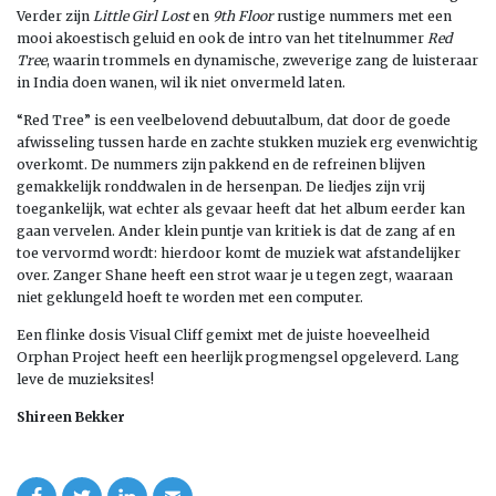
Verder zijn
Little Girl Lost
en
9th Floor
rustige nummers met een
mooi akoestisch geluid en ook de intro van het titelnummer
Red
Tree
, waarin trommels en dynamische, zweverige zang de luisteraar
in India doen wanen, wil ik niet onvermeld laten.
“Red Tree” is een veelbelovend debuutalbum, dat door de goede
afwisseling tussen harde en zachte stukken muziek erg evenwichtig
overkomt. De nummers zijn pakkend en de refreinen blijven
gemakkelijk ronddwalen in de hersenpan. De liedjes zijn vrij
toegankelijk, wat echter als gevaar heeft dat het album eerder kan
gaan vervelen. Ander klein puntje van kritiek is dat de zang af en
toe vervormd wordt: hierdoor komt de muziek wat afstandelijker
over. Zanger Shane heeft een strot waar je u tegen zegt, waaraan
niet geklungeld hoeft te worden met een computer.
Een flinke dosis Visual Cliff gemixt met de juiste hoeveelheid
Orphan Project heeft een heerlijk progmengsel opgeleverd. Lang
leve de muzieksites!
Shireen Bekker