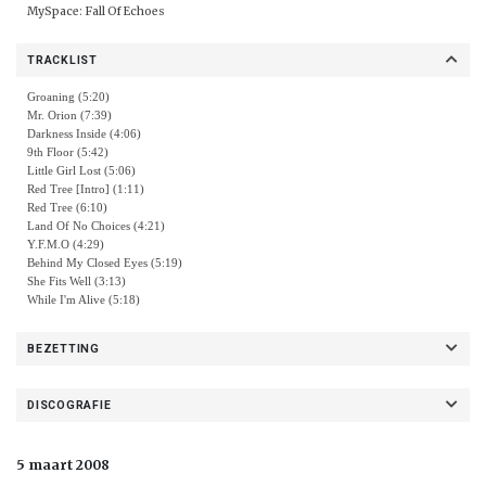
MySpace:
Fall Of Echoes
TRACKLIST
Groaning (5:20)
Mr. Orion (7:39)
Darkness Inside (4:06)
9th Floor (5:42)
Little Girl Lost (5:06)
Red Tree [Intro] (1:11)
Red Tree (6:10)
Land Of No Choices (4:21)
Y.F.M.O (4:29)
Behind My Closed Eyes (5:19)
She Fits Well (3:13)
While I'm Alive (5:18)
BEZETTING
DISCOGRAFIE
5 maart 2008