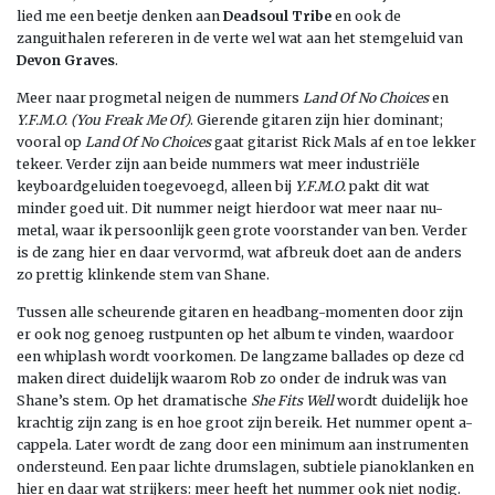
lied me een beetje denken aan
Deadsoul
Tribe
en ook de
zanguithalen refereren in de verte wel wat aan het stemgeluid van
Devon
Graves
.
Meer naar progmetal neigen de nummers
Land Of No Choices
en
Y.F.M.O. (You Freak Me Of)
. Gierende gitaren zijn hier dominant;
vooral op
Land Of No Choices
gaat gitarist Rick Mals af en toe lekker
tekeer. Verder zijn aan beide nummers wat meer industriële
keyboardgeluiden toegevoegd, alleen bij
Y.F.M.O.
pakt dit wat
minder goed uit. Dit nummer neigt hierdoor wat meer naar nu-
metal, waar ik persoonlijk geen grote voorstander van ben. Verder
is de zang hier en daar vervormd, wat afbreuk doet aan de anders
zo prettig klinkende stem van Shane.
Tussen alle scheurende gitaren en headbang-momenten door zijn
er ook nog genoeg rustpunten op het album te vinden, waardoor
een whiplash wordt voorkomen. De langzame ballades op deze cd
maken direct duidelijk waarom Rob zo onder de indruk was van
Shane’s stem. Op het dramatische
She Fits Well
wordt duidelijk hoe
krachtig zijn zang is en hoe groot zijn bereik. Het nummer opent a-
cappela. Later wordt de zang door een minimum aan instrumenten
ondersteund. Een paar lichte drumslagen, subtiele pianoklanken en
hier en daar wat strijkers: meer heeft het nummer ook niet nodig.