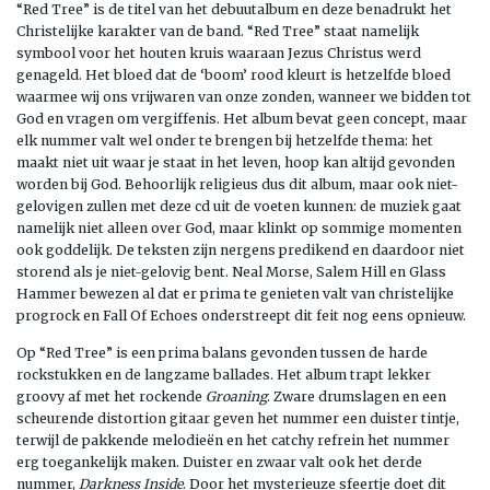
“Red Tree” is de titel van het debuutalbum en deze benadrukt het
Christelijke karakter van de band. “Red Tree” staat namelijk
symbool voor het houten kruis waaraan Jezus Christus werd
genageld. Het bloed dat de ‘boom’ rood kleurt is hetzelfde bloed
waarmee wij ons vrijwaren van onze zonden, wanneer we bidden tot
God en vragen om vergiffenis. Het album bevat geen concept, maar
elk nummer valt wel onder te brengen bij hetzelfde thema: het
maakt niet uit waar je staat in het leven, hoop kan altijd gevonden
worden bij God. Behoorlijk religieus dus dit album, maar ook niet-
gelovigen zullen met deze cd uit de voeten kunnen: de muziek gaat
namelijk niet alleen over God, maar klinkt op sommige momenten
ook goddelijk. De teksten zijn nergens predikend en daardoor niet
storend als je niet-gelovig bent. Neal Morse, Salem Hill en Glass
Hammer bewezen al dat er prima te genieten valt van christelijke
progrock en Fall Of Echoes onderstreept dit feit nog eens opnieuw.
Op “Red Tree” is een prima balans gevonden tussen de harde
rockstukken en de langzame ballades. Het album trapt lekker
groovy af met het rockende
Groaning
. Zware drumslagen en een
scheurende distortion gitaar geven het nummer een duister tintje,
terwijl de pakkende melodieën en het catchy refrein het nummer
erg toegankelijk maken. Duister en zwaar valt ook het derde
nummer,
Darkness Inside
. Door het mysterieuze sfeertje doet dit