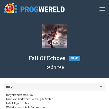
Fall Of Echoes
Album
Red Tree
INFO
Uitgekomen in: 2006
Land van herkomst: Verenigde Staten
Label:
Eigen beheer
Website:
www.fallofechoes.com