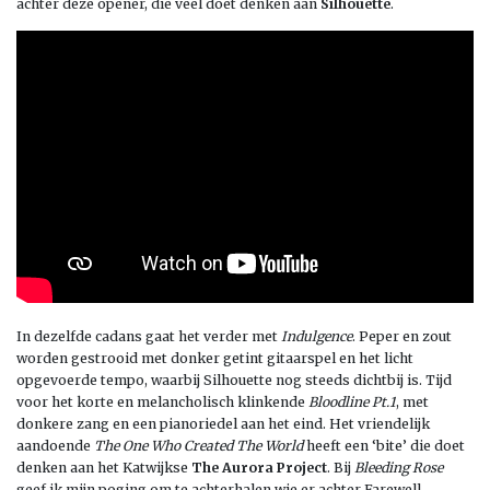
achter deze opener, die veel doet denken aan
Silhouette
.
In dezelfde cadans gaat het verder met
Indulgence
. Peper en zout
worden gestrooid met donker getint gitaarspel en het licht
opgevoerde tempo, waarbij Silhouette nog steeds dichtbij is. Tijd
voor het korte en melancholisch klinkende
Bloodline Pt.1
, met
donkere zang en een pianoriedel aan het eind. Het vriendelijk
aandoende
The One Who Created The World
heeft een ‘bite’ die doet
denken aan het Katwijkse
The Aurora Project
. Bij
Bleeding Rose
geef ik mijn poging om te achterhalen wie er achter Farewell