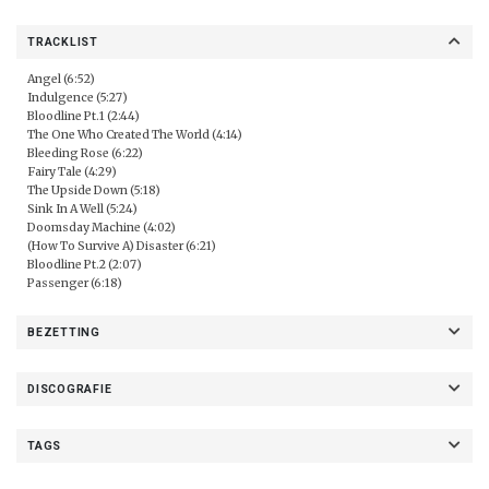
TRACKLIST
Angel (6:52)
Indulgence (5:27)
Bloodline Pt.1 (2:44)
The One Who Created The World (4:14)
Bleeding Rose (6:22)
Fairy Tale (4:29)
The Upside Down (5:18)
Sink In A Well (5:24)
Doomsday Machine (4:02)
(How To Survive A) Disaster (6:21)
Bloodline Pt.2 (2:07)
Passenger (6:18)
BEZETTING
DISCOGRAFIE
TAGS