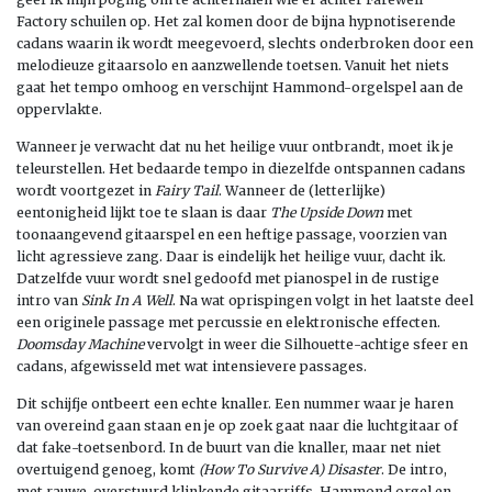
Factory schuilen op. Het zal komen door de bijna hypnotiserende
cadans waarin ik wordt meegevoerd, slechts onderbroken door een
melodieuze gitaarsolo en aanzwellende toetsen. Vanuit het niets
gaat het tempo omhoog en verschijnt Hammond-orgelspel aan de
oppervlakte.
Wanneer je verwacht dat nu het heilige vuur ontbrandt, moet ik je
teleurstellen. Het bedaarde tempo in diezelfde ontspannen cadans
wordt voortgezet in
Fairy Tail
. Wanneer de (letterlijke)
eentonigheid lijkt toe te slaan is daar
The Upside Down
met
toonaangevend gitaarspel en een heftige passage, voorzien van
licht agressieve zang. Daar is eindelijk het heilige vuur, dacht ik.
Datzelfde vuur wordt snel gedoofd met pianospel in de rustige
intro van
Sink In A Well
. Na wat oprispingen volgt in het laatste deel
een originele passage met percussie en elektronische effecten.
Doomsday Machine
vervolgt in weer die Silhouette-achtige sfeer en
cadans, afgewisseld met wat intensievere passages.
Dit schijfje ontbeert een echte knaller. Een nummer waar je haren
van overeind gaan staan en je op zoek gaat naar die luchtgitaar of
dat fake-toetsenbord. In de buurt van die knaller, maar net niet
overtuigend genoeg, komt
(How To Survive A) Disaster
. De intro,
met rauwe, overstuurd klinkende gitaarriffs, Hammond orgel en