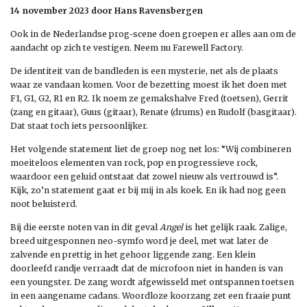
14 november 2023 door Hans Ravensbergen
Ook in de Nederlandse prog-scene doen groepen er alles aan om de
aandacht op zich te vestigen. Neem nu Farewell Factory.
De identiteit van de bandleden is een mysterie, net als de plaats
waar ze vandaan komen. Voor de bezetting moest ik het doen met
F1, G1, G2, R1 en R2. Ik noem ze gemakshalve Fred (toetsen), Gerrit
(zang en gitaar), Guus (gitaar), Renate (drums) en Rudolf (basgitaar).
Dat staat toch iets persoonlijker.
Het volgende statement liet de groep nog net los: “Wij combineren
moeiteloos elementen van rock, pop en progressieve rock,
waardoor een geluid ontstaat dat zowel nieuw als vertrouwd is”.
Kijk, zo’n statement gaat er bij mij in als koek. En ik had nog geen
noot beluisterd.
Bij die eerste noten van in dit geval
Angel
is het gelijk raak. Zalige,
breed uitgesponnen neo-symfo word je deel, met wat later de
zalvende en prettig in het gehoor liggende zang. Een klein
doorleefd randje verraadt dat de microfoon niet in handen is van
een youngster. De zang wordt afgewisseld met ontspannen toetsen
in een aangename cadans. Woordloze koorzang zet een fraaie punt