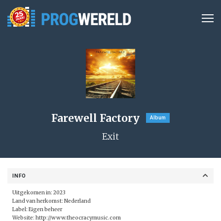
Farewell Factory
Album
Exit
INFO
Uitgekomen in: 2023
Land van herkomst: Nederland
Label:
Eigen beheer
Website:
http://www.theocracymusic.com