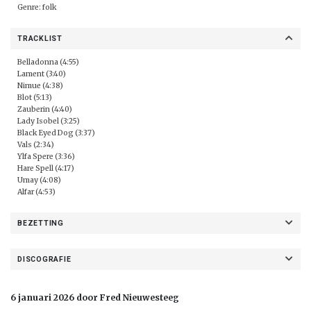
Genre: folk
TRACKLIST
Belladonna (4:55)
Lament (3:40)
Nimue (4:38)
Blot (5:13)
Zauberin (4:40)
Lady Isobel (3:25)
Black Eyed Dog (3:37)
Vals (2:34)
Ylfa Spere (3:36)
Hare Spell (4:17)
Umay (4:08)
Alfar (4:53)
BEZETTING
DISCOGRAFIE
6 januari 2026 door Fred Nieuwesteeg