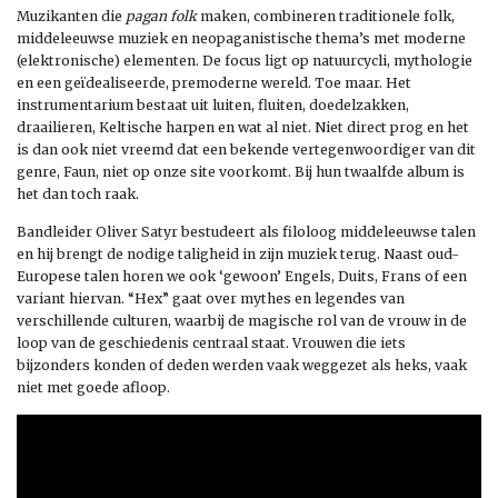
Muzikanten die
pagan folk
maken, combineren traditionele folk,
middeleeuwse muziek en neopaganistische thema’s met moderne
(elektronische) elementen. De focus ligt op natuurcycli, mythologie
en een geïdealiseerde, premoderne wereld. Toe maar. Het
instrumentarium bestaat uit luiten, fluiten, doedelzakken,
draailieren, Keltische harpen en wat al niet. Niet direct prog en het
is dan ook niet vreemd dat een bekende vertegenwoordiger van dit
genre, Faun, niet op onze site voorkomt. Bij hun twaalfde album is
het dan toch raak.
Bandleider Oliver Satyr bestudeert als filoloog middeleeuwse talen
en hij brengt de nodige taligheid in zijn muziek terug. Naast oud-
Europese talen horen we ook ‘gewoon’ Engels, Duits, Frans of een
variant hiervan. “Hex” gaat over mythes en legendes van
verschillende culturen, waarbij de magische rol van de vrouw in de
loop van de geschiedenis centraal staat. Vrouwen die iets
bijzonders konden of deden werden vaak weggezet als heks, vaak
niet met goede afloop.