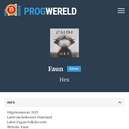
Faun
Album
Hex
INFO
Uitgekomen in: 2025
Land van herkomst: Duitsland
Label: Pagan Folk Records
Website:
Faun