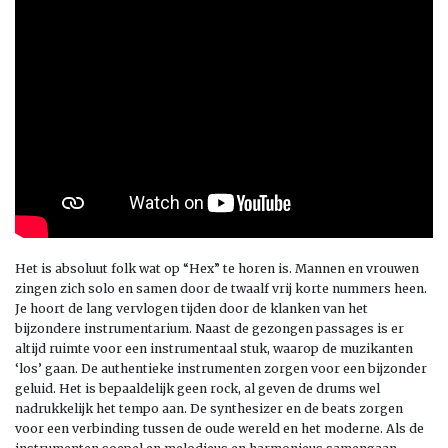
Het is absoluut folk wat op “Hex” te horen is. Mannen en vrouwen
zingen zich solo en samen door de twaalf vrij korte nummers heen.
Je hoort de lang vervlogen tijden door de klanken van het
bijzondere instrumentarium. Naast de gezongen passages is er
altijd ruimte voor een instrumentaal stuk, waarop de muzikanten
‘los’ gaan. De authentieke instrumenten zorgen voor een bijzonder
geluid. Het is bepaaldelijk geen rock, al geven de drums wel
nadrukkelijk het tempo aan. De synthesizer en de beats zorgen
voor een verbinding tussen de oude wereld en het moderne. Als de