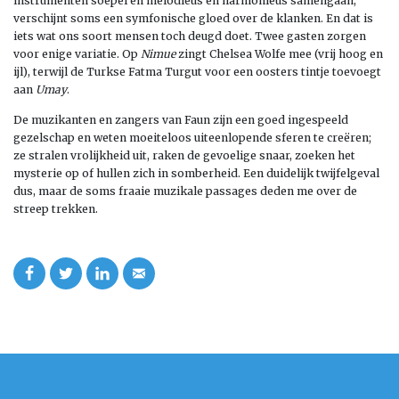
instrumenten soepel en melodieus en harmonieus samengaan,
verschijnt soms een symfonische gloed over de klanken. En dat is
iets wat ons soort mensen toch deugd doet. Twee gasten zorgen
voor enige variatie. Op
Nimue
zingt Chelsea Wolfe mee (vrij hoog en
ijl), terwijl de Turkse Fatma Turgut voor een oosters tintje toevoegt
aan
Umay
.
De muzikanten en zangers van Faun zijn een goed ingespeeld
gezelschap en weten moeiteloos uiteenlopende sferen te creëren;
ze stralen vrolijkheid uit, raken de gevoelige snaar, zoeken het
mysterie op of hullen zich in somberheid. Een duidelijk twijfelgeval
dus, maar de soms fraaie muzikale passages deden me over de
streep trekken.