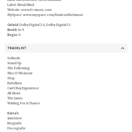
Label: Metal Mind
Website:
www.fc-music.com
MySpace:
www.myspace.com/finalconflictmusic
Geluid
: Dolby Digital 2.0, Dolby Digital 5.1
Beeld:
16:9
Regio
: 0
TRACKLIST
Solitude
Stand Up
The Following
Miss D'Meanour
Stop
Rebellion
Can't Buy Experience
All Alone
The Janus
Waiting For A Chance
Extra's:
Interview
Biografie
Discografie