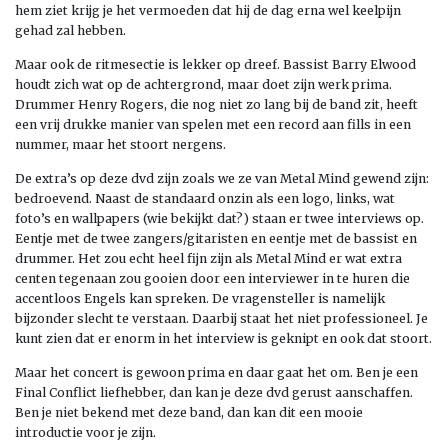
hem ziet krijg je het vermoeden dat hij de dag erna wel keelpijn
gehad zal hebben.
Maar ook de ritmesectie is lekker op dreef. Bassist Barry Elwood
houdt zich wat op de achtergrond, maar doet zijn werk prima.
Drummer Henry Rogers, die nog niet zo lang bij de band zit, heeft
een vrij drukke manier van spelen met een record aan fills in een
nummer, maar het stoort nergens.
De extra’s op deze dvd zijn zoals we ze van Metal Mind gewend zijn:
bedroevend. Naast de standaard onzin als een logo, links, wat
foto’s en wallpapers (wie bekijkt dat?) staan er twee interviews op.
Eentje met de twee zangers/gitaristen en eentje met de bassist en
drummer. Het zou echt heel fijn zijn als Metal Mind er wat extra
centen tegenaan zou gooien door een interviewer in te huren die
accentloos Engels kan spreken. De vragensteller is namelijk
bijzonder slecht te verstaan. Daarbij staat het niet professioneel. Je
kunt zien dat er enorm in het interview is geknipt en ook dat stoort.
Maar het concert is gewoon prima en daar gaat het om. Ben je een
Final Conflict liefhebber, dan kan je deze dvd gerust aanschaffen.
Ben je niet bekend met deze band, dan kan dit een mooie
introductie voor je zijn.