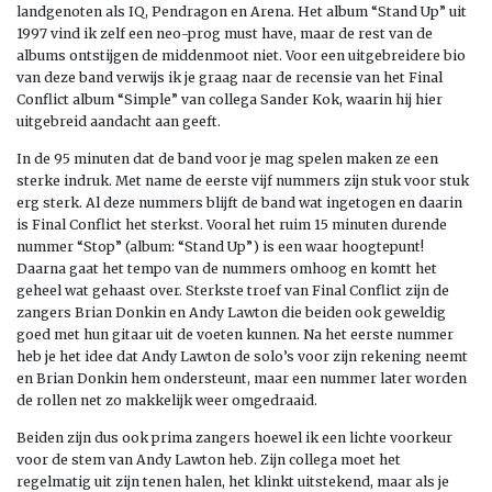
landgenoten als IQ, Pendragon en Arena. Het album “Stand Up” uit
1997 vind ik zelf een neo-prog must have, maar de rest van de
albums ontstijgen de middenmoot niet. Voor een uitgebreidere bio
van deze band verwijs ik je graag naar de recensie van het Final
Conflict album “Simple” van collega Sander Kok, waarin hij hier
uitgebreid aandacht aan geeft.
In de 95 minuten dat de band voor je mag spelen maken ze een
sterke indruk. Met name de eerste vijf nummers zijn stuk voor stuk
erg sterk. Al deze nummers blijft de band wat ingetogen en daarin
is Final Conflict het sterkst. Vooral het ruim 15 minuten durende
nummer “Stop” (album: “Stand Up”) is een waar hoogtepunt!
Daarna gaat het tempo van de nummers omhoog en komtt het
geheel wat gehaast over. Sterkste troef van Final Conflict zijn de
zangers Brian Donkin en Andy Lawton die beiden ook geweldig
goed met hun gitaar uit de voeten kunnen. Na het eerste nummer
heb je het idee dat Andy Lawton de solo’s voor zijn rekening neemt
en Brian Donkin hem ondersteunt, maar een nummer later worden
de rollen net zo makkelijk weer omgedraaid.
Beiden zijn dus ook prima zangers hoewel ik een lichte voorkeur
voor de stem van Andy Lawton heb. Zijn collega moet het
regelmatig uit zijn tenen halen, het klinkt uitstekend, maar als je