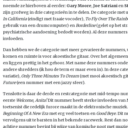
noemde ze hierboven al eerder:
Gary Moore
,
Joe Satriani
en
S
zijn grofweg in drie categorieën in te delen. De categorie met
In California
(eindigt met fraaie vocoder),
To Fly Over The Rain
gebruik van een drumcomputer) en
Borderline
(gelet op het st
psychiatrische aandoening bedoelt worden). Al deze nummers
invloeden.
Dan hebben we de categorie met meer gevarieerde nummers, 
komen en ruimte is voor akoestische gitaar. Over het algemeen
en liggen prettig in het gehoor. Met name deze nummers onder
andere shredders (ik hou de term er maar even in). In deze cat
variatie),
Only Three Minutes To Dream
(met mooi akoestisch g
Future
(een nummer met een jazzy sfeer).
Tenslotte is daar de derde en restcategorie met mid-tempo num
eerste
Welcome, Anita!
Dit nummer heeft sterke invloeden van
toetsenist die redelijk furore maakt in de elektronische muzi
Beginning Of A New Era
met erg veel toetsen en
Good Beye
. Dit 
vervolgens uit te barsten in het bekende racewerk. Rest dan n
achtige nummer begint bij wijze van komische noot met muziek u