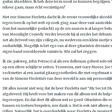
guitar shredders. Ik heb deze term nooit zo kunnen begrijpen. 
tekeer gaan, maar écht vernietigen?
Met ene Simone Fiorletta dacht ik de eerste vrouwelijke shredd
tegen toen ik op het web op zoek ging naar deze vast aantrekke
(van het mannelijke geslacht) op de zes snaren is al langer bek
van Moonlight Comedy. Verder leverde hij al eerder het debuut
net als (te)veel van zijn collega’s, nu wederom een klein uurtje s
onduidelijk. Mogelijk is het ego van al deze gitaristen dermat
eigen band onvoldoende ruimte is. Wie zal het zeggen.
Ik zie, pakweg, John Petrucci al als een dolleman geheel solo t
op een zilver schijfje te zetten. Trouwens, met Gary Moore, Joe 
rockmetier al een aantal gitaargrootheden die met regelmaat 
van de Simone Fiorletta’s van deze wereld is aan mij persoonlijk
Dit alles neemt niet weg dat de heer Fiorletta met “My Secret Di
afgeleverd. Hij heeft voor het maken van dit album wel de hu
ingeroepen. En dat doet dit album wel zo goed. Gitaristen die
bassen en toetsen bespelen, nee dank u. Het is ook niet alleen 
trillen. Natuurlijk, het is overduidelijk waar Fiorletta de mosterd