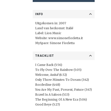
INFO
Uitgekomen in: 2007
Land van herkomst: Italië
Label:
Lion Music
Website:
www.simonefiorletta.it
MySpace:
Simone Fiorletta
TRACKLIST
I Came Back (5:56)
To Fly Over The Rainbow (5:05)
Welcome, Anita! (6:32)
Only Three Minutes To Dream (3:42)
Borderline (4:48)
You Are My Past, Present, Future (3:47)
Brawl In A Saloon (5:13)
The Beginning Of A New Era (5:06)
Good Beye (5:27)