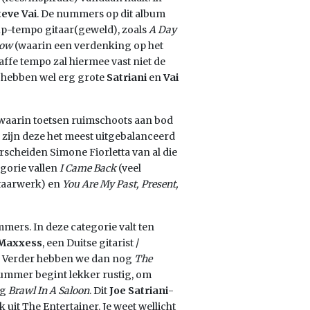
teve Vai
. De nummers op dit album
 up-tempo gitaar(geweld), zoals
A Day
bow
(waarin een verdenking op het
raffe tempo zal hiermee vast niet de
 hebben wel erg grote
Satriani
en
Vai
waarin toetsen ruimschoots aan bod
 zijn deze het meest uitgebalanceerd
scheiden Simone Fiorletta van al die
egorie vallen
I Came Back
(veel
itaarwerk) en
You Are My Past, Present,
mers. In deze categorie valt ten
Maxxess
, een Duitse gitarist /
ek. Verder hebben we dan nog
The
nummer begint lekker rustig, om
og
Brawl In A Saloon
. Dit
Joe Satriani
-
it The Entertainer. Je weet wellicht