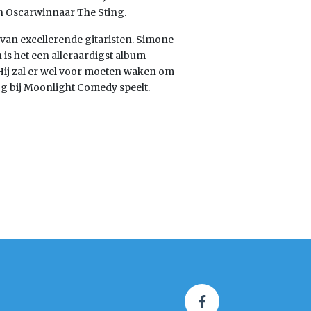
en Oscarwinnaar The Sting.
s van excellerende gitaristen. Simone
h is het een alleraardigst album
 Hij zal er wel voor moeten waken om
nog bij Moonlight Comedy speelt.