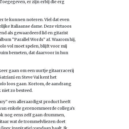
Toegegeven, er zijn erbij die erg
er te kunnen noteren. Viel dat even
lijke Italiaanse dame. Deze virtuoos
end als gewaardeerd lid en gitarist
album “Parallel Words” af. Waarom hij,
olo vol moet spelen, blijft voor mij
e ruim bemeten, dat daarvoor in hun
ekeer gaan om een uurtje gitaarracerij
Satriani en Steve Vai kent het
solo loos gaan. Kortom, de aandrang
 niet zo besteed.
ary” een alleraardigst product heeft
lp van enkele gerenommeerde collega’s
 ook nog eens zelf gaan drummen,
gitaar wat de trommelvliezen doet
 (lees: inspiratie) vandaan haalt. Ik