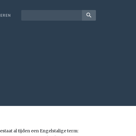
search
EREN
staat al tijden een Engelstalige term: