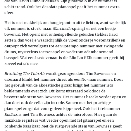
dat van David Gilmour denken. Zijn gitaarsolo in dit nummer is
schitterend. Ook het desolate pianospel geeft het nummer extra
sfeer.
Het is niet makkelijk om hoogtepunten uit te lichten, want werkelijk
elk nummer is sterk, maar
Marcinelle
springt er net een beetje
bovenuit. Het opent met onheilspellende geluiden (lekker hard
zetten, dan voel je waarschijnlijk de vloer onder je voeten trillen) en
ontpopt zich vervolgens tot een uptempo nummer met swingende
drums, mysterieus toetsenspel en wederom adembenemend
basspel. Wat een bastovenaar is die Elio Lori! Elk nummer geeft hij
zoveel extra’s mee.
Breathing The Thin Air
wordt gezongen door Tim Bowness en
uiteraard klinkt het nummer direct als een No-man nummer. Door
het gebruik van de akoestische gitaar krijgt het nummer iets
beklemmends over zich. Dit komt uiteraard ook door de
bezwerende stem van Bowness. Het nummer breekt verder open en
dan doet ook de cello zijn intrede. Samen met het prachtige
pianospel zorgt dat voor golven kippenvel. Ook het titelnummer
Endless
is met Tim Bowness achter de microfoon. Hier gaan de
muzikale registers wat verder open met fel gitaarspel en een
ronkende basgitaar. Met de rustgevende stem van Bowness geeft