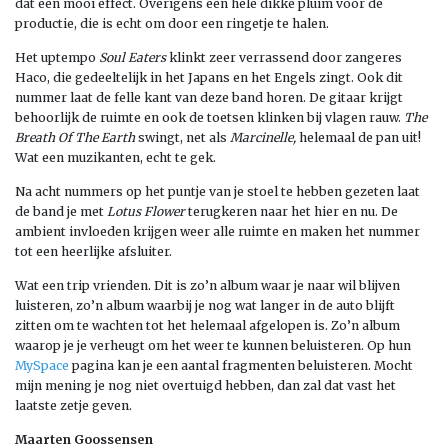
dat een mooi effect. Overigens een hele dikke pluim voor de
productie, die is echt om door een ringetje te halen.
Het uptempo
Soul Eaters
klinkt zeer verrassend door zangeres
Haco, die gedeeltelijk in het Japans en het Engels zingt. Ook dit
nummer laat de felle kant van deze band horen. De gitaar krijgt
behoorlijk de ruimte en ook de toetsen klinken bij vlagen rauw.
The
Breath Of The Earth
swingt, net als
Marcinelle,
helemaal de pan uit!
Wat een muzikanten, echt te gek.
Na acht nummers op het puntje van je stoel te hebben gezeten laat
de band je met
Lotus Flower
terugkeren naar het hier en nu. De
ambient invloeden krijgen weer alle ruimte en maken het nummer
tot een heerlijke afsluiter.
Wat een trip vrienden. Dit is zo’n album waar je naar wil blijven
luisteren, zo’n album waarbij je nog wat langer in de auto blijft
zitten om te wachten tot het helemaal afgelopen is. Zo’n album
waarop je je verheugt om het weer te kunnen beluisteren. Op hun
MySpace
pagina kan je een aantal fragmenten beluisteren. Mocht
mijn mening je nog niet overtuigd hebben, dan zal dat vast het
laatste zetje geven.
Maarten Goossensen