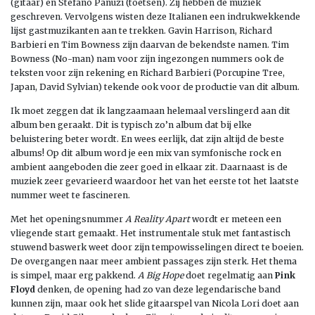
(gitaar) en Stefano Panuzi (toetsen). Zij hebben de muziek
geschreven. Vervolgens wisten deze Italianen een indrukwekkende
lijst gastmuzikanten aan te trekken. Gavin Harrison, Richard
Barbieri en Tim Bowness zijn daarvan de bekendste namen. Tim
Bowness (No-man) nam voor zijn ingezongen nummers ook de
teksten voor zijn rekening en Richard Barbieri (Porcupine Tree,
Japan, David Sylvian) tekende ook voor de productie van dit album.
Ik moet zeggen dat ik langzaamaan helemaal verslingerd aan dit
album ben geraakt. Dit is typisch zo’n album dat bij elke
beluistering beter wordt. En wees eerlijk, dat zijn altijd de beste
albums! Op dit album word je een mix van symfonische rock en
ambient aangeboden die zeer goed in elkaar zit. Daarnaast is de
muziek zeer gevarieerd waardoor het van het eerste tot het laatste
nummer weet te fascineren.
Met het openingsnummer
A Reality Apart
wordt er meteen een
vliegende start gemaakt. Het instrumentale stuk met fantastisch
stuwend baswerk weet door zijn tempowisselingen direct te boeien.
De overgangen naar meer ambient passages zijn sterk. Het thema
is simpel, maar erg pakkend.
A Big Hope
doet regelmatig aan
Pink
Floyd
denken, de opening had zo van deze legendarische band
kunnen zijn, maar ook het slide gitaarspel van Nicola Lori doet aan