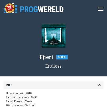
Fjieri
Album
Endless
INFO
Uitgekomen in: 2010
Land van herkomst: Italië
Label: Forward Music
Website:
www.fjieri.com