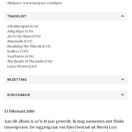
MySpace:
www.myspace.com/fjieri
TRACKLIST
A Reality Apart (4:34)
A Big Hope (5:30)
Ad Occhi Chiusi (5:56)
Marcinelle (5:37)
Breathing The Thin Air (6:13)
Endless (7:05)
Soul Eaters (4:56)
The Breath Of The Earth (5:50)
Lotus Flower (2:46)
BEZETTING
DISCOGRAFIE
13 februari 2010
Aan dit album is zo’n 10 jaar gewerkt, ik mag aannemen met flinke
tussenpozen. De ruggengraat van Fjieri bestaat uit Nicola Lori