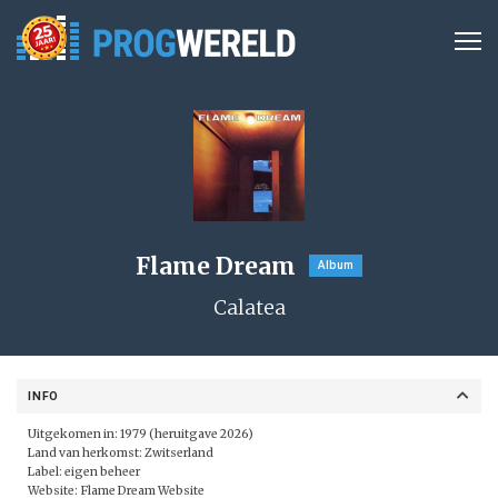
Flame Dream
Album
Calatea
INFO
Uitgekomen in: 1979 (heruitgave 2026)
Land van herkomst: Zwitserland
Label: eigen beheer
Website:
Flame Dream Website