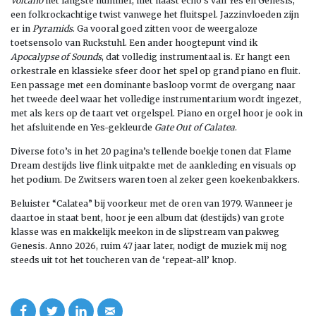
Volcano
het langste nummer, met naast echo’s van Yes en Genesis,
een folkrockachtige twist vanwege het fluitspel. Jazzinvloeden zijn
er in
Pyramids
. Ga vooral goed zitten voor de weergaloze
toetsensolo van Ruckstuhl. Een ander hoogtepunt vind ik
Apocalypse of Sounds
, dat volledig instrumentaal is. Er hangt een
orkestrale en klassieke sfeer door het spel op grand piano en fluit.
Een passage met een dominante basloop vormt de overgang naar
het tweede deel waar het volledige instrumentarium wordt ingezet,
met als kers op de taart vet orgelspel. Piano en orgel hoor je ook in
het afsluitende en Yes-gekleurde
Gate Out of Calatea
.
Diverse foto’s in het 20 pagina’s tellende boekje tonen dat Flame
Dream destijds live flink uitpakte met de aankleding en visuals op
het podium. De Zwitsers waren toen al zeker geen koekenbakkers.
Beluister “Calatea” bij voorkeur met de oren van 1979. Wanneer je
daartoe in staat bent, hoor je een album dat (destijds) van grote
klasse was en makkelijk meekon in de slipstream van pakweg
Genesis. Anno 2026, ruim 47 jaar later, nodigt de muziek mij nog
steeds uit tot het toucheren van de ‘repeat-all’ knop.