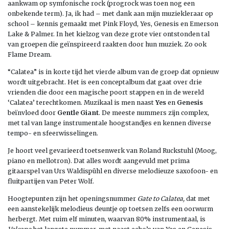
aankwam op symfonische rock (progrock was toen nog een
onbekende term). Ja, ik had – met dank aan mijn muziekleraar op
school – kennis gemaakt met Pink Floyd, Yes, Genesis en Emerson
Lake & Palmer. In het kielzog van deze grote vier ontstonden tal
van groepen die geïnspireerd raakten door hun muziek. Zo ook
Flame Dream.
“Calatea” is in korte tijd het vierde album van de groep dat opnieuw
wordt uitgebracht. Het is een conceptalbum dat gaat over drie
vrienden die door een magische poort stappen en in de wereld
‘Calatea’ terechtkomen. Muzikaal is men naast
Yes
en
Genesis
beïnvloed door
Gentle Giant
. De meeste nummers zijn complex,
met tal van lange instrumentale hoogstandjes en kennen diverse
tempo- en sfeerwisselingen.
Je hoort veel gevarieerd toetsenwerk van Roland Ruckstuhl (Moog,
piano en mellotron). Dat alles wordt aangevuld met prima
gitaarspel van Urs Waldispühl en diverse melodieuze saxofoon- en
fluitpartijen van Peter Wolf.
Hoogtepunten zijn het openingsnummer
Gate to Calatea,
dat met
een aanstekelijk melodieus deuntje op toetsen zelfs een oorwurm
herbergt. Met ruim elf minuten, waarvan 80% instrumentaal, is