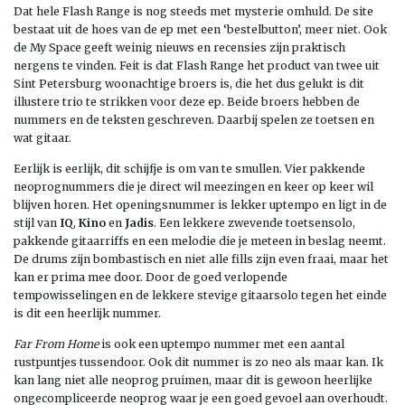
Dat hele Flash Range is nog steeds met mysterie omhuld. De site
bestaat uit de hoes van de ep met een ‘bestelbutton’, meer niet. Ook
de My Space geeft weinig nieuws en recensies zijn praktisch
nergens te vinden. Feit is dat Flash Range het product van twee uit
Sint Petersburg woonachtige broers is, die het dus gelukt is dit
illustere trio te strikken voor deze ep. Beide broers hebben de
nummers en de teksten geschreven. Daarbij spelen ze toetsen en
wat gitaar.
Eerlijk is eerlijk, dit schijfje is om van te smullen. Vier pakkende
neoprognummers die je direct wil meezingen en keer op keer wil
blijven horen. Het openingsnummer is lekker uptempo en ligt in de
stijl van
IQ
,
Kino
en
Jadis
. Een lekkere zwevende toetsensolo,
pakkende gitaarriffs en een melodie die je meteen in beslag neemt.
De drums zijn bombastisch en niet alle fills zijn even fraai, maar het
kan er prima mee door. Door de goed verlopende
tempowisselingen en de lekkere stevige gitaarsolo tegen het einde
is dit een heerlijk nummer.
Far From Home
is ook een uptempo nummer met een aantal
rustpuntjes tussendoor. Ook dit nummer is zo neo als maar kan. Ik
kan lang niet alle neoprog pruimen, maar dit is gewoon heerlijke
ongecompliceerde neoprog waar je een goed gevoel aan overhoudt.