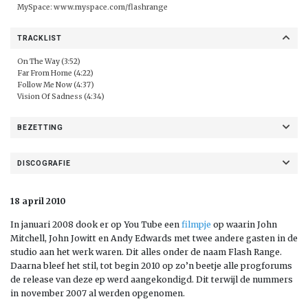
MySpace:
www.myspace.com/flashrange
TRACKLIST
On The Way (3:52)
Far From Home (4:22)
Follow Me Now (4:37)
Vision Of Sadness (4:34)
BEZETTING
DISCOGRAFIE
18 april 2010
In januari 2008 dook er op You Tube een
filmpje
op waarin John
Mitchell, John Jowitt en Andy Edwards met twee andere gasten in de
studio aan het werk waren. Dit alles onder de naam Flash Range.
Daarna bleef het stil, tot begin 2010 op zo’n beetje alle progforums
de release van deze ep werd aangekondigd. Dit terwijl de nummers
in november 2007 al werden opgenomen.