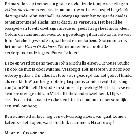
Prima solo’s op toetsen en gitaar en vloeiende tempowisselingen.
Follow Me Home
is een rustig nummer. Mooi toetsenspel begeleidt
de zingende John Mitchell. De overgang naar het volgende deel is
tenenkrommend slecht, maar dat zij ze vergeven. Het heerlijke
basspel van Jowitt doet zijn intrede en geeft het geheel mooi kleur.
Ook in dit nummer zit weer zo’n geweldige gitaarsolo zoals we van
John Mitchell gewend zijn; pakkend en melodieus. Slotnummer is
het mooie
Vision Of Sadness
. Dit nummer bevat ook alle
eerdergenoemde ingrediënten. Lekker!
Deze ep werd opgenomen in John Mitchells eigen Outhouse Studio
en ook de mix is door Mitchell verzorgd. Het masteren is door Rob
Aubrey gedaan. Dit alles heeft er voor gezorgd dat het geheel klinkt
als een klok. Maar het grootste pluspunt is zonder twijfel de zang
van John Mitchell. Ik vind zijn stem echt geweldig! Het licht hese en
schorre stemgeluid van Mitchell klinkt indrukwekkend. Hij weet
steeds de juiste snaar te raken en hij tilt de nummers persoonlijk
een stuk omhoog.
Ben benieuwd of hier nog een volwaardig album van gaat komen.
Laten we het hopen, want dit klink naar meer. Na zdorovje!
Maarten Goossensen