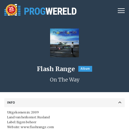
Flash Range
Album
On The Way
INFO
Uitgekomen in: 2009
Land van herkomst: Rusland
Label:
Eigen beheer
Website:
www.flashrange.com