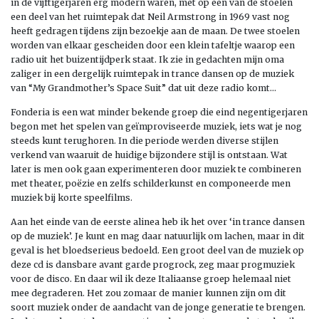
in de vijftigerjaren erg modern waren, met op een van de stoelen
een deel van het ruimtepak dat Neil Armstrong in 1969 vast nog
heeft gedragen tijdens zijn bezoekje aan de maan. De twee stoelen
worden van elkaar gescheiden door een klein tafeltje waarop een
radio uit het buizentijdperk staat. Ik zie in gedachten mijn oma
zaliger in een dergelijk ruimtepak in trance dansen op de muziek
van “My Grandmother’s Space Suit” dat uit deze radio komt…
Fonderia is een wat minder bekende groep die eind negentigerjaren
begon met het spelen van geïmproviseerde muziek, iets wat je nog
steeds kunt terughoren. In die periode werden diverse stijlen
verkend van waaruit de huidige bijzondere stijl is ontstaan. Wat
later is men ook gaan experimenteren door muziek te combineren
met theater, poëzie en zelfs schilderkunst en componeerde men
muziek bij korte speelfilms.
Aan het einde van de eerste alinea heb ik het over ‘in trance dansen
op de muziek’. Je kunt en mag daar natuurlijk om lachen, maar in dit
geval is het bloedserieus bedoeld. Een groot deel van de muziek op
deze cd is dansbare avant garde progrock, zeg maar progmuziek
voor de disco. En daar wil ik deze Italiaanse groep helemaal niet
mee degraderen. Het zou zomaar de manier kunnen zijn om dit
soort muziek onder de aandacht van de jonge generatie te brengen.