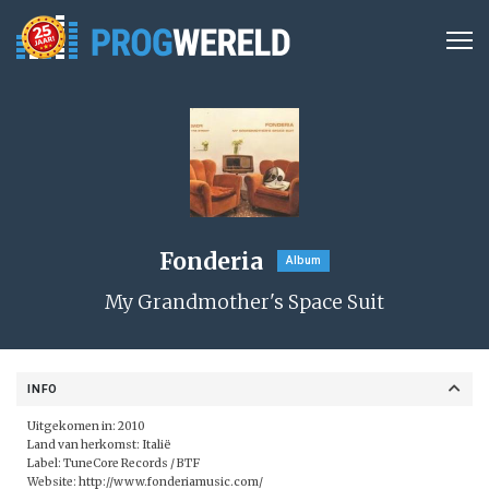
Fonderia
Album
My Grandmother's Space Suit
INFO
Uitgekomen in: 2010
Land van herkomst: Italië
Label:
TuneCore Records / BTF
Website:
http://www.fonderiamusic.com/