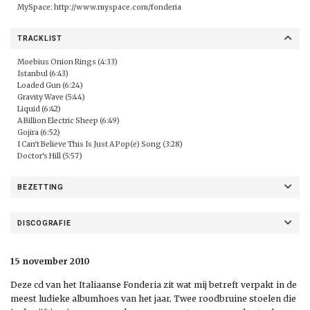
MySpace:
http://www.myspace.com/fonderia
TRACKLIST
Moebius Onion Rings (4:33)
Istanbul (6:43)
Loaded Gun (6:24)
Gravity Wave (5:44)
Liquid (6:42)
A Billion Electric Sheep (6:49)
Gojira (6:52)
I Can't Believe This Is Just A Pop(e) Song (3:28)
Doctor's Hill (5:57)
BEZETTING
DISCOGRAFIE
15 november 2010
Deze cd van het Italiaanse Fonderia zit wat mij betreft verpakt in de
meest ludieke albumhoes van het jaar. Twee roodbruine stoelen die