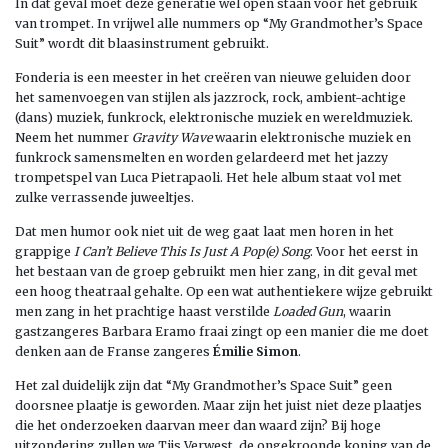
In dat geval moet deze generatie wel open staan voor het gebruik
van trompet. In vrijwel alle nummers op “My Grandmother’s Space
Suit” wordt dit blaasinstrument gebruikt.
Fonderia is een meester in het creëren van nieuwe geluiden door
het samenvoegen van stijlen als jazzrock, rock, ambient-achtige
(dans) muziek, funkrock, elektronische muziek en wereldmuziek.
Neem het nummer
Gravity Wave
waarin elektronische muziek en
funkrock samensmelten en worden gelardeerd met het jazzy
trompetspel van Luca Pietrapaoli. Het hele album staat vol met
zulke verrassende juweeltjes.
Dat men humor ook niet uit de weg gaat laat men horen in het
grappige
I Can’t Believe This Is Just A Pop(e) Song
. Voor het eerst in
het bestaan van de groep gebruikt men hier zang, in dit geval met
een hoog theatraal gehalte. Op een wat authentiekere wijze gebruikt
men zang in het prachtige haast verstilde
Loaded Gun
, waarin
gastzangeres Barbara Eramo fraai zingt op een manier die me doet
denken aan de Franse zangeres
Émilie Simon
.
Het zal duidelijk zijn dat “My Grandmother’s Space Suit” geen
doorsnee plaatje is geworden. Maar zijn het juist niet deze plaatjes
die het onderzoeken daarvan meer dan waard zijn? Bij hoge
uitzondering zullen we Tijs Verwest, de ongekroonde koning van de