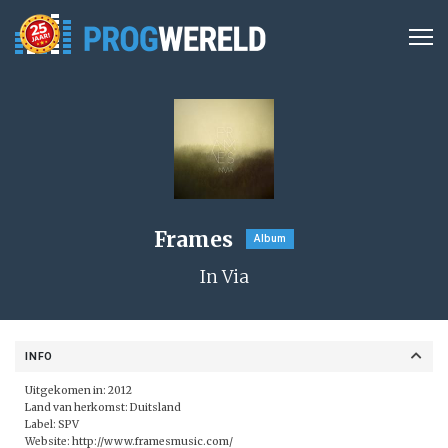
Frames
Album
In Via
INFO
Uitgekomen in: 2012
Land van herkomst: Duitsland
Label:
SPV
Website:
http://www.framesmusic.com/