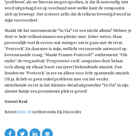
‘probleem’, als we hiervan mogen spreken, is dat ik eenvoudig niet
word uitgedaagd en op voorhand weet welke kant de compositie
zich op beweegt. Het irriteert zelfs dat ik telkens bevestigd word in
mijn vooroordeel.
Maakt dit het instrumentale “In Via” tot een slecht album? Welnee, je
doet er hele volksstammen een plezier mee. Zeker weten. Maar
persoonlijk voel ik ervoor wat zuiniger om te gaan met de term
‘Postrock’. En daarmee is mijn, wellicht verrassende antwoord op
bovenstaande vraag: ‘Maakt Frames Postrock?’ ontkennend. ‘File
under’ de vergaarbak ‘Progressive rock’ aangezien deze helaas
toch allang uit elkaar barst van (zeer) behoudende muziek. Dan
houden we ‘Postrock’ in ere en alleen voor écht spannende muziek.
Oh ja, ik heb er geen enkel probleem mee om het verder
uitstekende en tot in het kleinste detail uitgewerkte “In Via” in zijn
nieuwe huisje een prominente plek te geven!
Govert Krul
Bestel
deze cd
rechtstreeks bij Discorder