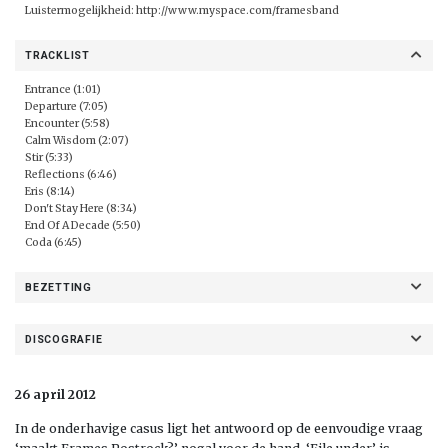
Luistermogelijkheid:
http://www.myspace.com/framesband
TRACKLIST
Entrance (1:01)
Departure (7:05)
Encounter (5:58)
Calm Wisdom (2:07)
Stir (5:33)
Reflections (6:46)
Eris (8:14)
Don't Stay Here (8:34)
End Of A Decade (5:50)
Coda (6:45)
BEZETTING
DISCOGRAFIE
26 april 2012
In de onderhavige casus ligt het antwoord op de eenvoudige vraag