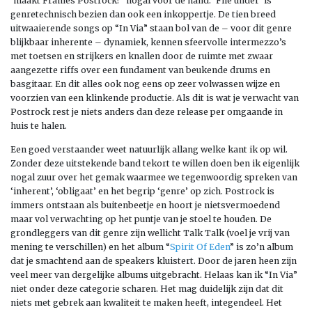
‘maakt Frames Postrock?’ nogal voor de hand. ‘File under’ is
genretechnisch bezien dan ook een inkoppertje. De tien breed
uitwaaierende songs op “In Via” staan bol van de – voor dit genre
blijkbaar inherente – dynamiek, kennen sfeervolle intermezzo’s
met toetsen en strijkers en knallen door de ruimte met zwaar
aangezette riffs over een fundament van beukende drums en
basgitaar. En dit alles ook nog eens op zeer volwassen wijze en
voorzien van een klinkende productie. Als dit is wat je verwacht van
Postrock rest je niets anders dan deze release per omgaande in
huis te halen.
Een goed verstaander weet natuurlijk allang welke kant ik op wil.
Zonder deze uitstekende band tekort te willen doen ben ik eigenlijk
nogal zuur over het gemak waarmee we tegenwoordig spreken van
‘inherent’, ‘obligaat’ en het begrip ‘genre’ op zich. Postrock is
immers ontstaan als buitenbeetje en hoort je nietsvermoedend
maar vol verwachting op het puntje van je stoel te houden. De
grondleggers van dit genre zijn wellicht Talk Talk (voel je vrij van
mening te verschillen) en het album “
Spirit Of Eden
” is zo’n album
dat je smachtend aan de speakers kluistert. Door de jaren heen zijn
veel meer van dergelijke albums uitgebracht. Helaas kan ik “In Via”
niet onder deze categorie scharen. Het mag duidelijk zijn dat dit
niets met gebrek aan kwaliteit te maken heeft, integendeel. Het