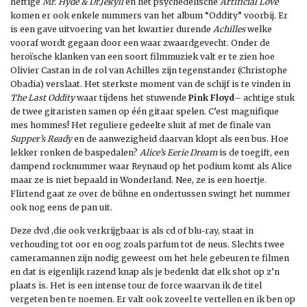
heftige
Mr. Hyde & Dr.Jekyll
en het psychedelische
Artificial Love
komen er ook enkele nummers van het album “Oddity” voorbij. Er
is een gave uitvoering van het kwartier durende
Achilles
welke
vooraf wordt gegaan door een waar zwaardgevecht. Onder de
heroïsche klanken van een soort filmmuziek valt er te zien hoe
Olivier Castan in de rol van Achilles zijn tegenstander (Christophe
Obadia) verslaat. Het sterkste moment van de schijf is te vinden in
The Last Oddity
waar tijdens het stuwende
Pink Floyd
– achtige stuk
de twee gitaristen samen op één gitaar spelen. C’est magnifique
mes hommes! Het reguliere gedeelte sluit af met de finale van
Supper’s Ready
en de aanwezigheid daarvan klopt als een bus. Hoe
lekker ronken de baspedalen?
Alice’s Eerie Dream
is de toegift, een
dampend rocknummer waar Reynaud op het podium komt als Alice
maar ze is niet bepaald in Wonderland. Nee, ze is een hoertje.
Flirtend gaat ze over de bühne en ondertussen swingt het nummer
ook nog eens de pan uit.
Deze dvd ,die ook verkrijgbaar is als cd of blu-ray, staat in
verhouding tot oor en oog zoals parfum tot de neus. Slechts twee
cameramannen zijn nodig geweest om het hele gebeuren te filmen
en dat is eigenlijk razend knap als je bedenkt dat elk shot op z’n
plaats is. Het is een intense tour de force waarvan ik de titel
vergeten ben te noemen. Er valt ook zoveel te vertellen en ik ben op