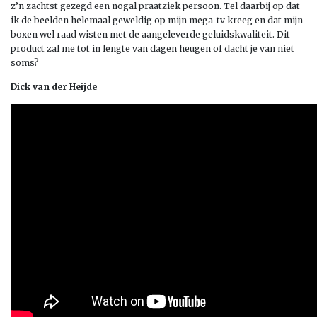
z’n zachtst gezegd een nogal praatziek persoon. Tel daarbij op dat
ik de beelden helemaal geweldig op mijn mega-tv kreeg en dat mijn
boxen wel raad wisten met de aangeleverde geluidskwaliteit. Dit
product zal me tot in lengte van dagen heugen of dacht je van niet
soms?
Dick van der Heijde