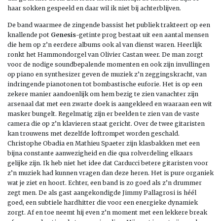
haar sokken gespeeld en daar wil ik niet bij achterblijven.
De band waarmee de zingende bassist het publiek trakteert op een
knallende pot
Genesis
-getinte prog bestaat uit een aantal mensen
die hem op z’n eerdere albums ook al van dienst waren. Heerlijk
ronkt het Hammondorgel van Olivier Castan weer. De man zorgt
voor de nodige soundbepalende momenten en ook zijn invullingen
op piano en synthesizer geven de muziek z’n zeggingskracht, van
indringende pianotonen tot bombastische euforie. Het is op een
zekere manier aandoenlijk om hem bezig te zien vanachter zijn
arsenaal dat met een zwarte doek is aangekleed en waaraan een wit
masker bungelt. Regelmatig zijn er beelden te zien van de vaste
camera die op z’n klavieren staat gericht. Over de twee gitaristen
kan trouwens met dezelfde loftrompet worden geschald.
Christophe Obadia en Mathieu Spaeter zijn klasbakken met een
bijna constante aanwezigheid en die qua rolverdeling elkaars
gelijke zijn. Ik heb niet het idee dat Carducci betere gitaristen voor
z’n muziek had kunnen vragen dan deze heren. Het is pure organiek
wat je ziet en hoort. Echter, een band is zo goed als z’n drummer
zegt men. De als gast aangekondigde Jimmy Pallagrosi is héél
goed, een subtiele hardhitter die voor een energieke dynamiek
zorgt. Af en toe neemt hij even z’n moment met een lekkere break