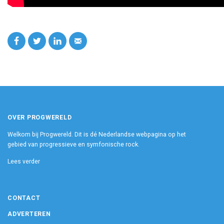
OVER PROGWERELD
Welkom bij Progwereld. Dit is dé Nederlandse webpagina op het
gebied van progressieve en symfonische rock.
Lees verder
CONTACT
ADVERTEREN