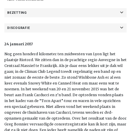
BEZETTING
DISCOGRAFIE
24 januari 2017
Nog geen honderd kilometer ten zuidwesten van Lyon ligt het
plaatsje Riotord. We zitten dan in de prachtige regio Auvergne in het
Centraal Massief te Frankrijk. Als je daar eens lekker uit je dak wil
gaan; in de Climax Club Legend treedt regelmatig een band op en
niet zomaar de eerste de beste. Zo stond Wishbone Ash er al een
keer evenals Snowy White en Canned Heat om maar eens wat te
noemen. In het weekend van 20 en 21 november 2015 was het de
beurt aan Frank Carducci en z’n band. De optredens vonden plaats
in het kader van de “Torn Apart”-tour en waren in vele opzichten
een speciaal gebeuren. Niet alleen vond het weekend plaats in
ongeveer de thuishaven van Carducci, tevens werden er dvd-
opnamen gemaakt van de optredens. Over het resultaat van de door
Greg Bonnier vervaardigde concertregistratie kan ik kort zijn, maar
dat ga ik niet doen. Een ieder heeft namelijk de naden uit zijn of