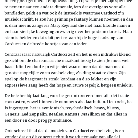
of een goed getimede tempowisseling. Hij weet je met zijn spel mee
te nemen naar een andere dimensie, iets dat overigens voor alle
bandleden geldt en wat ook de insteek is waarmee Carducci z’n
muziek schrijft. Je zou het grimmige fantasy kunnen noemen en dan
is daar ineens zangeres Mary Reynaud die met haar blonde manen
en haar sierlijke bewegingen zwierig over het podium dartelt. Haar
stem is helder en dat sluit perfect aan bij de hoge leadzang van
Carducci en de brede koortjes van een ieder.
Centraal staat natuurlijk Carducci zelf en het is een indrukwekkend
gezicht om de charismatische muzikant bezig te zien. Je moet wel
haast blind en doof zijn wil je niet waarnemen dat de man met de
grootst mogelijke vorm van beleving z’n ding staat te doen. Zijn
spel op de basgitaar is strak, kordaat en ó zo lekker en zijn
expressieve zang heeft dat hoge en rauwe tegelijk, hetgeen uniek is.
De hele beeldplaat lang word je geconfronteerd met allerlei fraaie
contrasten, zowel binnen de nummers als daarbuiten. Het rockt, het
is ingetogen, het is symfonisch, psychedelisch, heavy, bluesy,
Genesis,
Led Zeppelin
,
Beatles
,
Kansas
,
Marillion
en dat alles in
een door en door proggy ambiance.
Ooit schreef ik al dat de muziek van Carducci een beleving is en
zonder dat op dit concert gebruik wordt gemaakt van allerlei