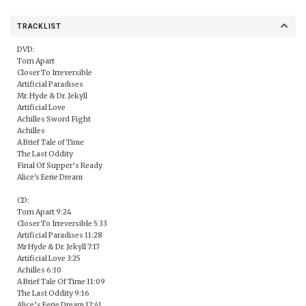
TRACKLIST
DVD:
Torn Apart
Closer To Irreversible
Artificial Paradises
Mr. Hyde & Dr. Jekyll
Artificial Love
Achilles Sword Fight
Achilles
A Brief Tale of Time
The Last Oddity
Final Of Supper’s Ready
Alice's Eerie Dream
CD:
Torn Apart 9:24
Closer To Irreversible 5:33
Artificial Paradises 11:28
Mr Hyde & Dr. Jekyll 7:17
Artificial Love 3:25
Achilles 6:10
A Brief Tale Of Time 11:09
The Last Oddity 9:16
Alice’s Eerie Dream 12:41