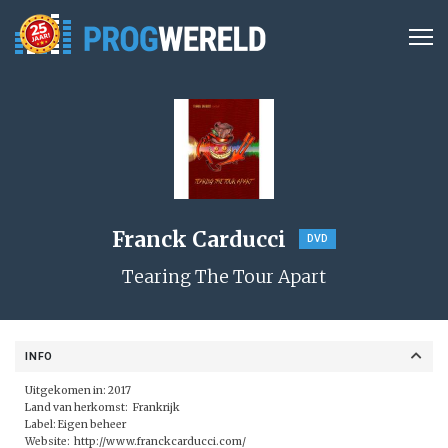
Franck Carducci
DVD
Tearing The Tour Apart
INFO
Uitgekomen in: 2017
Land van herkomst: Frankrijk
Label: Eigen beheer
Website:
http://www.franckcarducci.com/