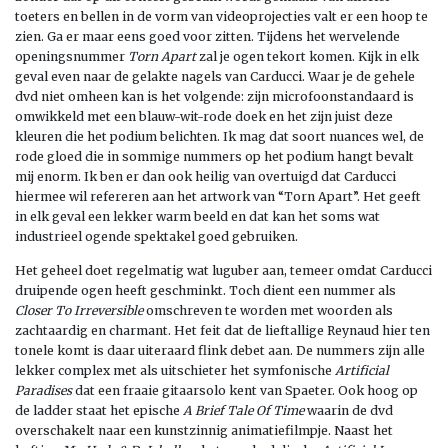
toeters en bellen in de vorm van videoprojecties valt er een hoop te
zien. Ga er maar eens goed voor zitten. Tijdens het wervelende
openingsnummer
Torn Apart
zal je ogen tekort komen. Kijk in elk
geval even naar de gelakte nagels van Carducci. Waar je de gehele
dvd niet omheen kan is het volgende: zijn microfoonstandaard is
omwikkeld met een blauw-wit-rode doek en het zijn juist deze
kleuren die het podium belichten. Ik mag dat soort nuances wel, de
rode gloed die in sommige nummers op het podium hangt bevalt
mij enorm. Ik ben er dan ook heilig van overtuigd dat Carducci
hiermee wil refereren aan het artwork van “Torn Apart”. Het geeft
in elk geval een lekker warm beeld en dat kan het soms wat
industrieel ogende spektakel goed gebruiken.
Het geheel doet regelmatig wat luguber aan, temeer omdat Carducci
druipende ogen heeft geschminkt. Toch dient een nummer als
Closer To Irreversible
omschreven te worden met woorden als
zachtaardig en charmant. Het feit dat de lieftallige Reynaud hier ten
tonele komt is daar uiteraard flink debet aan. De nummers zijn alle
lekker complex met als uitschieter het symfonische
Artificial
Paradises
dat een fraaie gitaarsolo kent van Spaeter. Ook hoog op
de ladder staat het epische
A Brief Tale Of Time
waarin de dvd
overschakelt naar een kunstzinnig animatiefilmpje. Naast het