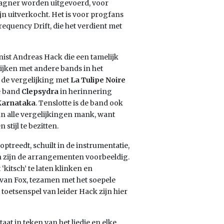
Wagner worden uitgevoerd, voor
ijn uitverkocht. Het is voor progfans
requency Drift, die het verdient met
nist Andreas Hack die een tamelijk
elijken met andere bands in het
 de vergelijking met
La Tulipe Noire
e band
Clepsydra
in herinnering
Karnataka
. Tenslotte is de band ook
an alle vergelijkingen mank, want
stijl te bezitten.
optreedt, schuilt in de instrumentatie,
n zijn de arrangementen voorbeeldig.
‘kitsch’ te laten klinken en
van Fox, tezamen met het soepele
toetsenspel van leider Hack zijn hier
taat in teken van het liedje en elke