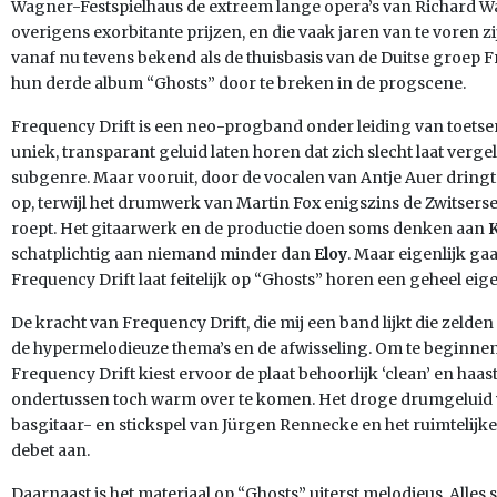
Wagner-Festspielhaus de extreem lange opera’s van Richard 
overigens exorbitante prijzen, en die vaak jaren van te voren z
vanaf nu tevens bekend als de thuisbasis van de Duitse groep F
hun derde album “Ghosts” door te breken in de progscene.
Frequency Drift is een neo-progband onder leiding van toetse
uniek, transparant geluid laten horen dat zich slecht laat verg
subgenre. Maar vooruit, door de vocalen van Antje Auer dringt
op, terwijl het drumwerk van Martin Fox enigszins de Zwitsers
roept. Het gitaarwerk en de productie doen soms denken aan
schatplichtig aan niemand minder dan
Eloy
. Maar eigenlijk ga
Frequency Drift laat feitelijk op “Ghosts” horen een geheel eigen 
De kracht van Frequency Drift, die mij een band lijkt die zelden 
de hypermelodieuze thema’s en de afwisseling. Om te beginne
Frequency Drift kiest ervoor de plaat behoorlijk ‘clean’ en haast 
ondertussen toch warm over te komen. Het droge drumgeluid 
basgitaar- en stickspel van Jürgen Rennecke en het ruimtelijke 
debet aan.
Daarnaast is het materiaal op “Ghosts” uiterst melodieus. Alles s