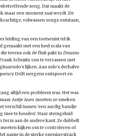
 desbetreffende song. Dat maakt de
ook maar een moment saai wordt. De
r krachtige, volwassen songs ontstaan,
r leiding van een toetsenist tel ik
d gemaakt met een heel scala van
die tevens ook de fluit pakt in
Dreams
t Frank Schmitz ons te verrassen met
taarsolo’s lijken. Aan solo’s derhalve
equency Drift nergens ontspoort en
 zang altijd een probleem was. Het was
 maar Antje Auer moeten ze smeken
, het verschil tussen ‘een aardig bandje
g mee te houden’. Haar stemgeluid
en ferm aan de andere kant. Ze dubbelt
 moeten kijken om te controleren of
Met name in de sterke openingstrack