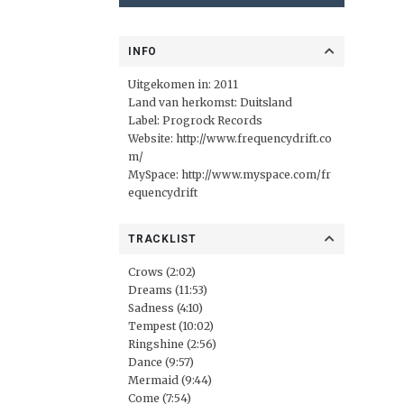
INFO
Uitgekomen in: 2011
Land van herkomst: Duitsland
Label:
Progrock Records
Website:
http://www.frequencydrift.co
m/
MySpace:
http://www.myspace.com/fr
equencydrift
TRACKLIST
Crows (2:02)
Dreams (11:53)
Sadness (4:10)
Tempest (10:02)
Ringshine (2:56)
Dance (9:57)
Mermaid (9:44)
Come (7:54)