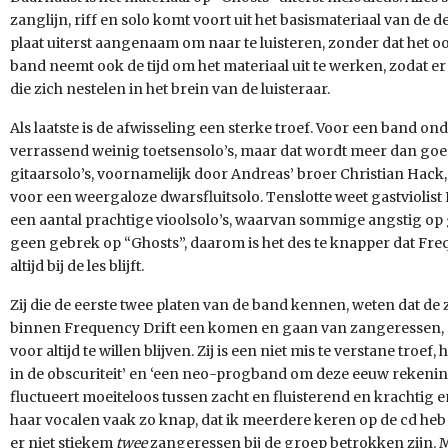
zanglijn, riff en solo komt voort uit het basismateriaal van de
plaat uiterst aangenaam om naar te luisteren, zonder dat het 
band neemt ook de tijd om het materiaal uit te werken, zodat e
die zich nestelen in het brein van de luisteraar.
Als laatste is de afwisseling een sterke troef. Voor een band onde
verrassend weinig toetsensolo’s, maar dat wordt meer dan goe
gitaarsolo’s, voornamelijk door Andreas’ broer Christian Hack, 
voor een weergaloze dwarsfluitsolo. Tenslotte weet gastviolis
een aantal prachtige vioolsolo’s, waarvan sommige angstig op gi
geen gebrek op “Ghosts”, daarom is het des te knapper dat Fr
altijd bij de les blijft.
Zij die de eerste twee platen van de band kennen, weten dat de
binnen Frequency Drift een komen en gaan van zangeressen,
voor altijd te willen blijven. Zij is een niet mis te verstane troef
in de obscuriteit’ en ‘een neo-progband om deze eeuw rekenin
fluctueert moeiteloos tussen zacht en fluisterend en krachtig 
haar vocalen vaak zo knap, dat ik meerdere keren op de cd heb
er niet stiekem
twee
zangeressen bij de groep betrokken zijn. 