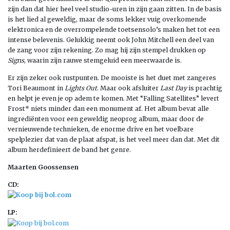
zijn dan dat hier heel veel studio-uren in zijn gaan zitten. In de basis
is het lied al geweldig, maar de soms lekker vuig overkomende
elektronica en de overrompelende toetsensolo’s maken het tot een
intense belevenis. Gelukkig neemt ook John Mitchell een deel van
de zang voor zijn rekening. Zo mag hij zijn stempel drukken op
Signs
, waarin zijn rauwe stemgeluid een meerwaarde is.
Er zijn zeker ook rustpunten. De mooiste is het duet met zangeres
Tori Beaumont in
Lights Out
. Maar ook afsluiter
Last Day
is prachtig
en helpt je even je op adem te komen. Met “Falling Satellites” levert
Frost* niets minder dan een monument af. Het album bevat alle
ingrediënten voor een geweldig neoprog album, maar door de
vernieuwende technieken, de enorme drive en het voelbare
spelplezier dat van de plaat afspat, is het veel meer dan dat. Met dit
album herdefinieert de band het genre.
Maarten Goossensen
CD:
LP: