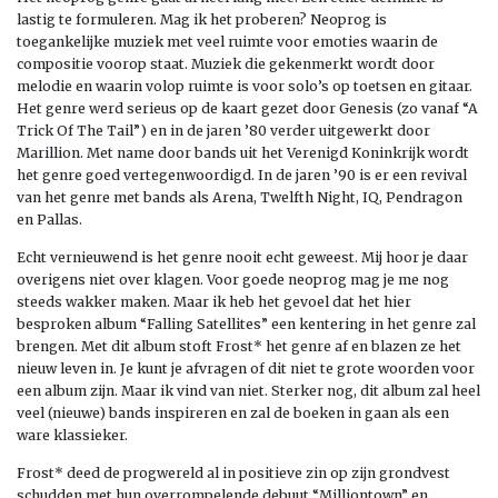
lastig te formuleren. Mag ik het proberen? Neoprog is
toegankelijke muziek met veel ruimte voor emoties waarin de
compositie voorop staat. Muziek die gekenmerkt wordt door
melodie en waarin volop ruimte is voor solo’s op toetsen en gitaar.
Het genre werd serieus op de kaart gezet door Genesis (zo vanaf “A
Trick Of The Tail”) en in de jaren ’80 verder uitgewerkt door
Marillion. Met name door bands uit het Verenigd Koninkrijk wordt
het genre goed vertegenwoordigd. In de jaren ’90 is er een revival
van het genre met bands als Arena, Twelfth Night, IQ, Pendragon
en Pallas.
Echt vernieuwend is het genre nooit echt geweest. Mij hoor je daar
overigens niet over klagen. Voor goede neoprog mag je me nog
steeds wakker maken. Maar ik heb het gevoel dat het hier
besproken album “Falling Satellites” een kentering in het genre zal
brengen. Met dit album stoft Frost* het genre af en blazen ze het
nieuw leven in. Je kunt je afvragen of dit niet te grote woorden voor
een album zijn. Maar ik vind van niet. Sterker nog, dit album zal heel
veel (nieuwe) bands inspireren en zal de boeken in gaan als een
ware klassieker.
Frost* deed de progwereld al in positieve zin op zijn grondvest
schudden met hun overrompelende debuut “Milliontown” en