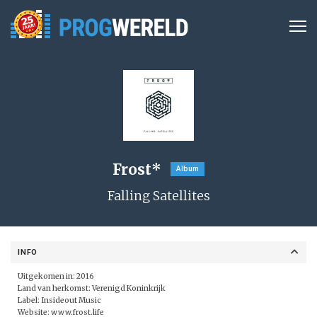
Frost*
Album
Falling Satellites
INFO
Uitgekomen in: 2016
Land van herkomst: Verenigd Koninkrijk
Label:
Insideout Music
Website:
www.frost.life