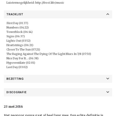
Luistermogelijkheid:
http://frost.life/music
TRACKLIST
First Day (01:37)
Numbers (04:22)
Towerblock (06:14)
Signs (06:37)
Lights Out (03:52)
Heartstrings (06:21)
Closer To The Sun (07:21)
The Raging Against The Dying Of The Light Blues In 7/8 (07:50)
Nice Day For It... (06:38)
Hypoventilate (02:01)
Last Day (03:02)
BEZETTING
DISCOGRAFIE
23 mei 2016
Het neoprog genre gaat al heel lang mee. Een echte definitie is