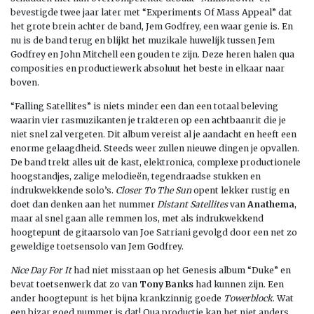
bevestigde twee jaar later met “Experiments Of Mass Appeal” dat
het grote brein achter de band, Jem Godfrey, een waar genie is. En
nu is de band terug en blijkt het muzikale huwelijk tussen Jem
Godfrey en John Mitchell een gouden te zijn. Deze heren halen qua
composities en productiewerk absoluut het beste in elkaar naar
boven.
“Falling Satellites” is niets minder een dan een totaal beleving
waarin vier rasmuzikanten je trakteren op een achtbaanrit die je
niet snel zal vergeten. Dit album vereist al je aandacht en heeft een
enorme gelaagdheid. Steeds weer zullen nieuwe dingen je opvallen.
De band trekt alles uit de kast, elektronica, complexe productionele
hoogstandjes, zalige melodieën, tegendraadse stukken en
indrukwekkende solo’s.
Closer To The Sun
opent lekker rustig en
doet dan denken aan het nummer
Distant Satellites
van
Anathema
,
maar al snel gaan alle remmen los, met als indrukwekkend
hoogtepunt de gitaarsolo van Joe Satriani gevolgd door een net zo
geweldige toetsensolo van Jem Godfrey.
Nice Day For It
had niet misstaan op het Genesis album “Duke” en
bevat toetsenwerk dat zo van
Tony Banks
had kunnen zijn. Een
ander hoogtepunt is het bijna krankzinnig goede
Towerblock
. Wat
een bizar goed nummer is dat! Qua productie kan het niet anders