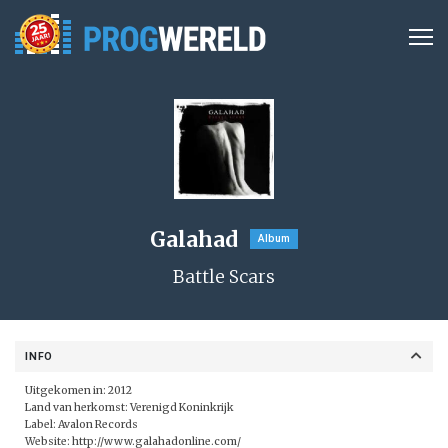
Galahad
Album
Battle Scars
INFO
Uitgekomen in: 2012
Land van herkomst: Verenigd Koninkrijk
Label:
Avalon Records
Website:
http://www.galahadonline.com/