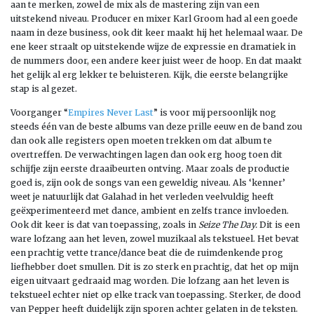
aan te merken, zowel de mix als de mastering zijn van een
uitstekend niveau. Producer en mixer Karl Groom had al een goede
naam in deze business, ook dit keer maakt hij het helemaal waar. De
ene keer straalt op uitstekende wijze de expressie en dramatiek in
de nummers door, een andere keer juist weer de hoop. En dat maakt
het gelijk al erg lekker te beluisteren. Kijk, die eerste belangrijke
stap is al gezet.
Voorganger “
Empires Never Last
” is voor mij persoonlijk nog
steeds één van de beste albums van deze prille eeuw en de band zou
dan ook alle registers open moeten trekken om dat album te
overtreffen. De verwachtingen lagen dan ook erg hoog toen dit
schijfje zijn eerste draaibeurten ontving. Maar zoals de productie
goed is, zijn ook de songs van een geweldig niveau. Als ‘kenner’
weet je natuurlijk dat Galahad in het verleden veelvuldig heeft
geëxperimenteerd met dance, ambient en zelfs trance invloeden.
Ook dit keer is dat van toepassing, zoals in
Seize The Day.
Dit is een
ware lofzang aan het leven, zowel muzikaal als tekstueel. Het bevat
een prachtig vette trance/dance beat die de ruimdenkende prog
liefhebber doet smullen. Dit is zo sterk en prachtig, dat het op mijn
eigen uitvaart gedraaid mag worden. Die lofzang aan het leven is
tekstueel echter niet op elke track van toepassing. Sterker, de dood
van Pepper heeft duidelijk zijn sporen achter gelaten in de teksten.