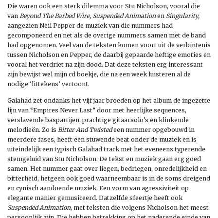
Die waren ook een sterk dilemma voor Stu Nicholson, vooral die
van
Beyond The Barbed Wire, Suspended Animation
en
Singularity,
aangezien Neil Pepper de muziek van die nummers had
gecomponeerd en net als de overige nummers samen met de band
had opgenomen. Veel van de teksten komen voort uit de verbintenis
tussen Nicholson en Pepper, de daarbij gepaarde heftige emoties en
vooral het verdriet na zijn dood. Dat deze teksten erg interessant
zijn bewijst wel mijn cd boekje, die na een week luisteren al de
nodige ‘littekens’ vertoont.
Galahad zet ondanks het vijf jaar broeden op het album de ingezette
lijn van “Empires Never Last” door met heerlijke sequences,
verslavende baspartijen, prachtige gitaarsolo’s en klinkende
melodieën. Zo is
Bitter And Twisted
een nummer opgebouwd in
meerdere fases, heeft een stuwende beat onder de muziek en is
uiteindelijk een typisch Galahad track met het eveneens typerende
stemgeluid van Stu Nicholson. De tekst en muziek gaan erg goed
samen. Het nummer gaat over liegen, bedriegen, onredelijkheid en
bitterheid, hetgeen ook goed waarneembaar is in de soms dreigend
en cynisch aandoende muziek. Een vorm van agressiviteit op
elegante manier gemusiceerd. Datzelfde sfeertje heeft ook
Suspended Animation
, met teksten die volgens Nicholson het meest
persoonlijk zijn. Die hebben betrekking op het naderende einde van