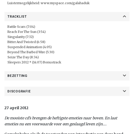
Luistermogelijkheid:
www.myspace.com/galahaduk
TRACKLIST
Battle Scars (7:04)
Reach For The Sun (3:54)
Singularity (7:32)
Bitter And Twisted (6:58)
Suspended Animation (4:05)
Beyond The Barbed Wire (5:30)
Seize The Day (8:34)
Sleepers 2012 * (14:07) Bonustrack
BEZETTING
DISCOGRAFIE
27 april 2012
De mooiste cd’s brengen de heftigste emoties naar boven. En laat
emoties nu een voorwaarde voor een geslaagd leven zijn….