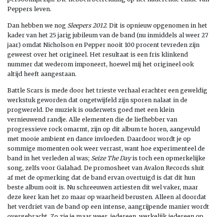
Peppers leven.
Dan hebben we nog
Sleepers 2012
. Dit is opnieuw opgenomen in het
kader van het 25 jarig jubileum van de band (nu inmiddels al weer 27
jaar) omdat Nicholson en Pepper nooit 100 procent tevreden zijn
geweest over het origineel. Het resultaat is een fris klinkend
nummer dat wederom imponeert, hoewel mij het origineel ook
altijd heeft aangestaan.
Battle Scars is mede door het trieste verhaal erachter een geweldig
werkstuk geworden dat ongetwijfeld zijn sporen nalaat in de
progwereld. De muziek is ouderwets goed met een klein
vernieuwend randje. Alle elementen die de liefhebber van
progressieve rock omarmt, zijn op dit album te horen, aangevuld
met mooie ambient en dance invloeden. Daardoor wordt je op
sommige momenten ook weer verrast, want hoe experimenteel de
band in het verleden al was;
Seize The Day
is toch een opmerkelijke
song, zelfs voor Galahad. De promosheet van Avalon Records sluit
af met de opmerking dat de band ervan overtuigd is dat dit hun
beste album ooit is. Nu schreeuwen artiesten dit wel vaker, maar
deze keer kan het zo maar op waarheid berusten. Alleen al doordat
het verdriet van de band op een intense, aangrijpende manier wordt
overgebracht. Zo zie je maar weer, iedereen, werkelijk iedereen op