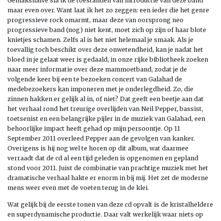
Gemakshalve sla ik de toestanden van introductie van deze band
maar even over. Want laat ik het zo zeggen: een ieder die het genre
progressieve rock omarmt, maar deze van oorsprong neo
progressieve band (nog) niet kent, moet zich op zijn of haar blote
knietjes schamen. Zelfs al is het niet helemaal je smaak. Als je
toevallig toch beschikt over deze onwetendheid, kan je nadat het
bloed in je gelaat weer is gedaald, in onze rijke bibliotheek zoeken
naar meer informatie over deze mammoetband, zodat je de
volgende keer bij een te bezoeken concert van Galahad de
medebezoekers kan imponeren met je onderlegdheid. Zo, die
zinnen hakken er gelijk al in, of niet? Dat geeft een beetje aan dat
het verhaal rond het treurige overlijden van Neil Pepper, bassist,
toetsenist en een belangrijke pijler in de muziek van Galahad, een
behoorlijke impact heeft gehad op mijn persoontje. Op 11
September 2011 overleed Pepper aan de gevolgen van kanker.
Overigens is hij nog wel te horen op dit album, wat daarmee
verraadt dat de cd al een tijd geleden is opgenomen en gepland
stond voor 2011. Juist de combinatie van prachtige muziek met het
dramatische verhaal hakte er enorm in bij mij. Het zet de moderne
mens weer even met de voeten terug in de klei.
Wat gelijk bij de eerste tonen van deze cd opvalt is de kristalheldere
en superdynamische productie. Daar valt werkelijk waar niets op